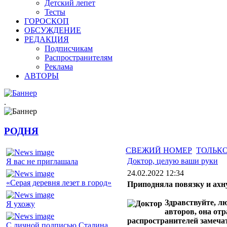
Детский лепет
Тесты
ГОРОСКОП
ОБСУЖДЕНИЕ
РЕДАКЦИЯ
Подписчикам
Распространителям
Реклама
АВТОРЫ
.
РОДНЯ
СВЕЖИЙ НОМЕР
ТОЛЬКО
Доктор, целую ваши руки
Я вас не приглашала
24.02.2022 12:34
«Серая деревня лезет в город»
Приподняла повязку и ахн
Здравствуйте, л
Я ухожу
авторов, она от
распространителей замечат
С личной подписью Сталина