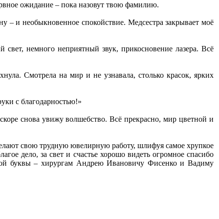
рвное ожидание – пока назовут твою фамилию.
ену – и необыкновенное спокойствие. Медсестра закрывает моё
 свет, немного неприятный звук, прикосновение лазера. Всё
хнула. Смотрела на мир и не узнавала, столько красок, ярких
руки с благодарностью!»
 вскоре снова увижу волшебство. Всё прекрасно, мир цветной и
 делают свою трудную ювелирную работу, шлифуя самое хрупкое
лагое дело, за свет и счастье хорошо видеть огромное спасибо
ьшой буквы – хирургам Андрею Ивановичу Фисенко и Вадиму