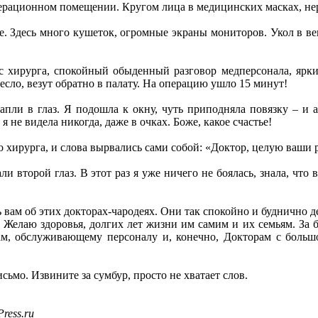
перационном помещении. Кругом лица в медицинских масках, не
е. Здесь много кушеток, огромные экраны мониторов. Укол в в
 хирурга, спокойный обыденный разговор медперсонала, яркий
есло, везут обратно в палату. На операцию ушло 15 минут!
капли в глаз. Я подошла к окну, чуть приподняла повязку – и а
я не видела никогда, даже в очках. Боже, какое счастье!
го хирурга, и слова вырвались сами собой: «Доктор, целую ваши 
ли второй глаз. В этот раз я уже ничего не боялась, знала, что
ть вам об этих докторах-чародеях. Они так спокойно и буднично
. Желаю здоровья, долгих лет жизни им самим и их семьям. За б
ам, обслуживающему персоналу и, конечно, Докторам с бол
сьмо. Извините за сумбур, просто не хватает слов.
ress.ru