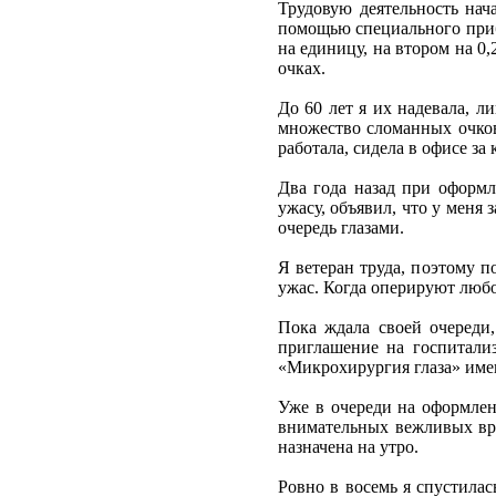
Трудовую деятельность нач
помощью специального прибо
на единицу, на втором на 0,
очках.
До 60 лет я их надевала, л
множество сломанных очков,
работала, сидела в офисе за
Два года назад при оформ
ужасу, объявил, что у меня
очередь глазами.
Я ветеран труда, поэтому п
ужас. Когда оперируют любой
Пока ждала своей очереди,
приглашение на госпитали
«Микрохирургия глаза» име
Уже в очереди на оформле
внимательных вежливых вра
назначена на утро.
Ровно в восемь я спустила