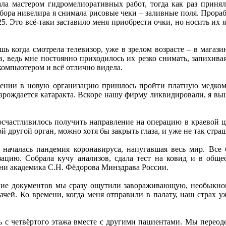
ала мастером гидромелиоративных работ, тогда как раз прин
ра нивелира я снимала рисовые чеки – заливные поля. Проработа
25. Это всё-таки заставило меня приобрести очки, но носить их 
ишь когда смотрела телевизор, уже в зрелом возрасте – в магази
 ведь мне постоянно приходилось их резко снимать, запихивая
 компьютером и всё отлично видела.
лении в новую организацию пришлось пройти платную медкоми
 зарождается катаракта. Вскоре нашу фирму ликвидировали, я вы
осчастливилось получить направление на операцию в краевой ц
 другой орган, можно хотя бы закрыть глаза, и уже не так страш
 началась пандемия коронавируса, напугавшая весь мир. Все
зацию. Собрала кучу анализов, сдала тест на ковид и в общ
ни академика С.Н. Фёдорова Минздрава России.
ние документов мы сразу ощутили завораживающую, необыкнов
чей. Ко времени, когда меня отправили в палату, наш страх у
сь с четвёртого этажа вместе с другими пациентами. Мы перео