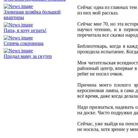
Сейчас одна из главных тем
Зловещая хозяйка большой
из них мой рассказ.
квартиры
Сейчас мне 70, но эта исто
научил чтению, и в первом
Папа, я хочу играть!
перечитала все сказки народ
Спрячь сокровища
Библиотекарь, когда я каж
проходила испытание. Когда
Продал маму за скутер
Моя читательская всеядност
районный центр, впервые в 
ребят не носил очков.
Причина моего плохого зр
керосиновая лампа, я сама д
всё время, даже когда делал
Надо признаться, надевать о
на доске. Часто подружки д
Сейчас, уже выйдя на пенси
не носила, хотя зрение у ме