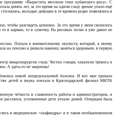
яли программу «Вырастить миллион тонн кубанского риса». С
ла девять лет, за это время на одном глазу зрение упало ещё
я стеснялась, молодые девушки в те времена редко появлялись в
нах, чтобы разглядеть ценники. За это время у меня скопилось
 то в карман, то в сумочку. На рисовых полях я уже давно не
ссию. Попала к внимательному окулисту, который, к моему
шла на пенсию и решила наконец заняться здоровьем, в первую
ентр микрохирургии глаза. Честно говоря, охватили тревога и
но. А здесь-то не закроешь!
 боялись новой непредсказуемой болезни. И вот мне пришло
естве детей и внука поехала в Краснодарский филиал МНТК
енную чёткость и слаженность работы и администраторов, и
же рассеялся, успокоенные дети уехали домой. Операция была
делись в медицинские «скафандры» и в таком необыкновенном