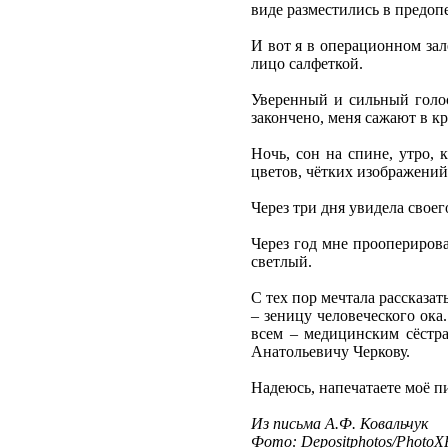
виде разместились в предо
И вот я в операционном зал
лицо салфеткой.
Уверенный и сильный голос
закончено, меня сажают в кр
Ночь, сон на спине, утро, 
цветов, чётких изображений 
Через три дня увидела свое
Через год мне прооперирова
светлый.
С тех пор мечтала рассказа
– зеницу человеческого ока
всем – медицинским сёстр
Анатольевичу Черкову.
Надеюсь, напечатаете моё пи
Из письма А.Ф. Ковальчук
Фото: Depositphotos/PhotoXP