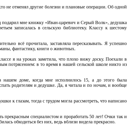
икто не отменял другие болезни и плановые операции. Об одной
Отец подарил мне книжку «Иван-царевич и Серый Волк», дедушка
ретьем записалась в сельскую библиотеку. Классу к шестому
ительно всё прочитала, заставляла пересказывать. Я успешно
оманы, фантастику, книги о животных.
классе я на уроках заметила, что плохо вижу доску. Поехали в
ным потрясением: в то время в нашей сельской школе никто из
в нашем доме, когда мне исполнилось 15, а до этого была
 спать родителям и дедушке. Да, я читала и по ночам, и вообще
ошки к глазам, тогда с трудом могла рассмотреть, что написано
ть прекрасным специалистом и проработать 50 лет! Очки так и
билась обходиться без них, ведь вблизи видела прекрасно.