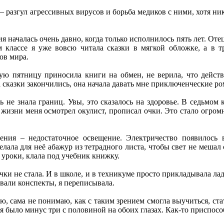
 – разгул агрессивных вирусов и борьба медиков с ними, хотя н
рия началась очень давно, когда только исполнилось пять лет. 
 классе я уже вовсю читала сказки в мягкой обложке, а в т
ов мира.
дую пятницу приносила книги на обмен, не верила, что действ
 сказки закончились, она начала давать мне приключенческие р
ь не знала границ. Увы, это сказалось на здоровье. В седьмом 
жизни меня осмотрел окулист, прописал очки. Это стало огром
ения – недостаточное освещение. Электричество появилось 
елала для неё абажур из тетрадного листа, чтобы свет не мешал
а уроки, клала под учебник книжку.
чки не стала. И в школе, и в техникуме просто прикладывала лад
авали конспекты, я переписывала.
ю, сама не понимаю, как с таким зрением смогла выучиться, ста
ня было минус три с половиной на обоих глазах. Как-то приспосо