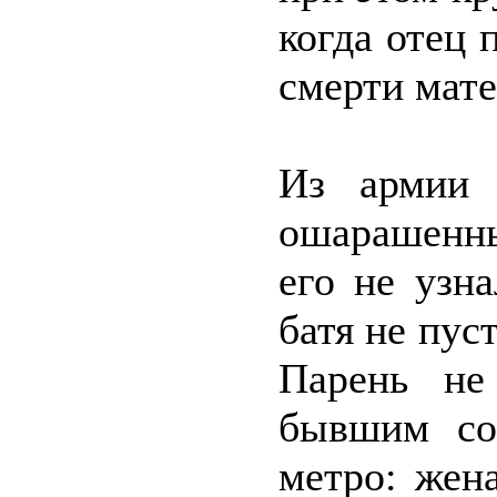
когда отец 
смерти мат
Из армии 
ошарашенны
его не узн
батя не пус
Парень не
бывшим со
метро: жен