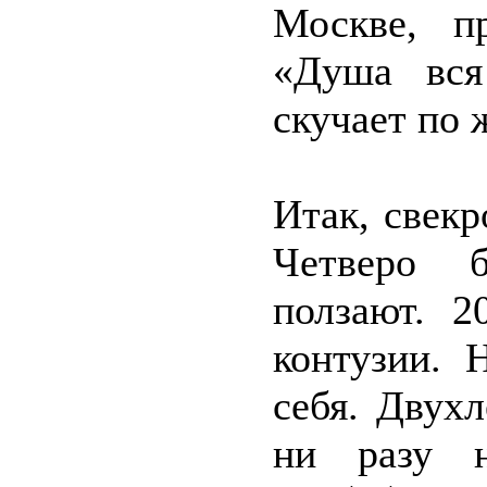
Москве, п
«Душа вся 
скучает по 
Итак, свекр
Четверо б
ползают. 2
контузии. 
себя. Двухл
ни разу н