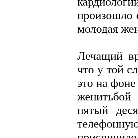
кардиолог
произошло 
молодая же
Лечащий вр
что у той с
это на фоне
женитьбой
пятый деся
телефонную
приспичило