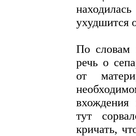
находилась 
ухудшится о
По словам 
речь о сеп
от матер
необходи
вхождения 
тут сорва
кричать, чт