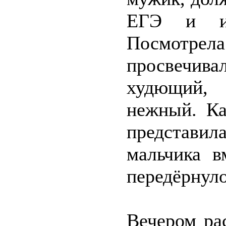
ЕГЭ и ин
Посмотр
просвечив
худющий, 
нежный. Ка
представил
мальчика в
передёрнуло
Вечером ра