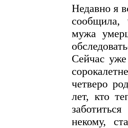
Недавно я в
сообщила, 
мужа умер
обследоват
Сейчас уже
сорокалет
четверо ро
лет, кто т
заботитьс
некому, ст