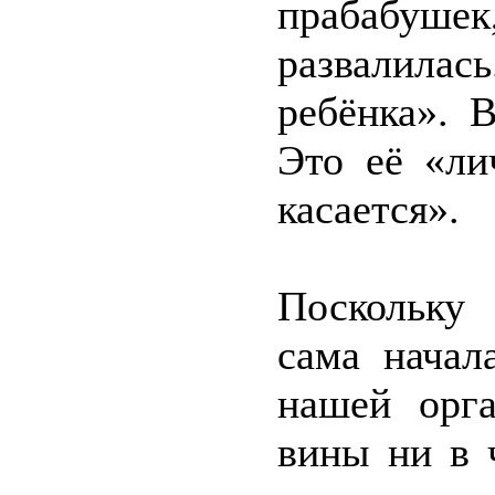
прабабуше
развалилас
ребёнка». В
Это её «ли
касается».
Поскольку
сама начал
нашей орга
вины ни в 