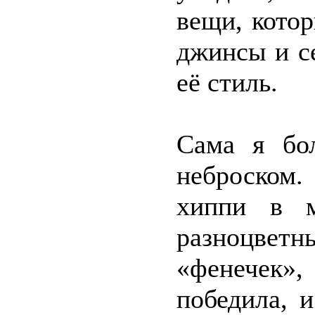
вещи, кото
джинсы и с
её стиль.
Сама я бо
неброском.
хиппи в м
разноцве
«фенечек»
победила, 