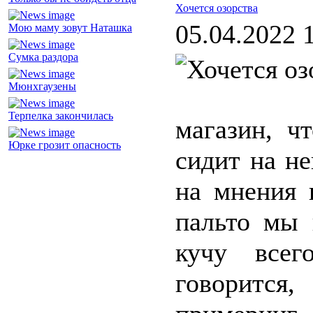
Хочется озорства
05.04.2022 
Мою маму зовут Наташка
Сумка раздора
Мюнхгаузены
Терпелка закончилась
магазин, ч
Юрке грозит опасность
сидит на не
на мнения 
пальто мы 
кучу всег
говорится