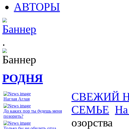
АВТОРЫ
.
РОДНЯ
СВЕЖИЙ 
Наглая Аглая
СЕМЬЕ
На
До каких пор ты будешь меня
позорить?
озорства
Только бы не обидеть отца