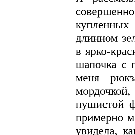
совершенно
купленных 
длинном зе
в ярко-крас
шапочка с 
меня рюк
мордочкой,
пушистой ф
примерно мо
увидела, к