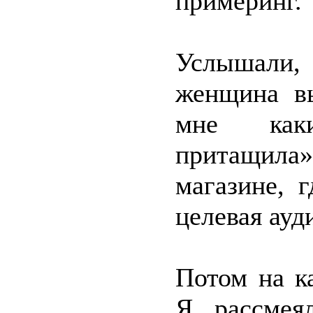
примеринг.
Услышали
женщина вы
мне как
притащил
магазине, 
целевая ауди
Потом на к
Я рассмея