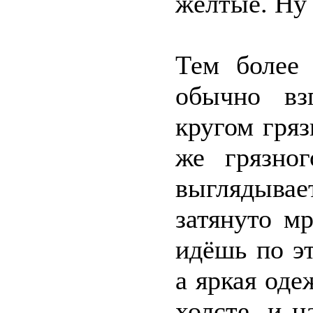
жёлтые. Ну 
Тем более
обычно вз
кругом гря
же грязно
выглядывае
затянуто м
идёшь по э
а яркая оде
холсте, и 