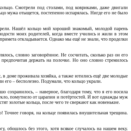
кольцо. Смотрели под столами, под ковриками, даже двигали
льцо мужа отыщется, постепенно испарялась. Нигде его не было
отрели. Нашёл кольцо мой хороший знакомый, молодой парень
одости моих родителей, когда вместе учились и жили в этом
, примета откладывается. Однако мы ещё не знали, что проделки
лось, словно заговорённое. Не сосчитать, сколько раз он его
 предпочитая держать на полочке. Но оно словно стремилось
, в доме проживала хозяйка, а также ютились ещё две молодые
ли его – бесполезно. Подумали, что кольцо украли.
о сохранилось, – наверное, благодаря тому, что я его носила
лекло, помутнело от царапин и потёртостей. И вот однажды муж
тят золотые кольца, после чего те сверкают как новенькие.
о! Точнее говоря, на кольце появилась внушительная трещина.
гу, обошлось без этого, хотя всякое случалось на нашем веку.