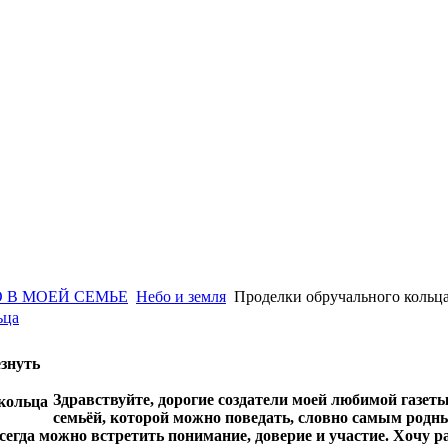
 В МОЕЙ СЕМЬЕ
Небо и земля
Проделки обручального кольц
ьца
езнуть
Здравствуйте, дорогие создатели моей любимой газет
семьёй, которой можно поведать, словно самым родны
всегда можно встретить понимание, доверие и участие. Хочу ра