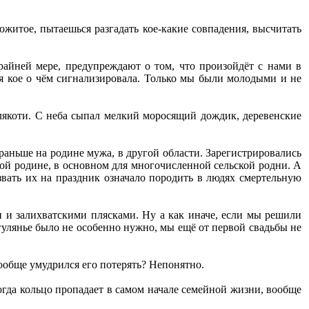
ожитое, пытаешься разгадать кое-какие совпадения, высчитать
айней мере, предупреждают о том, что произойдёт с нами в
ая кое о чём сигнализировала. Только мы были молодыми и не
слякоти. С неба сыпал мелкий моросящий дождик, деревенские
аньше на родине мужа, в другой области. Зарегистрировались
лой родине, в основном для многочисленной сельской родни. А
озвать их на праздник означало породить в людях смертельную
и и залихватскими плясками. Ну а как иначе, если мы решили
 гулянье было не особенно нужно, мы ещё от первой свадьбы не
вообще умудрился его потерять? Непонятно.
когда кольцо пропадает в самом начале семейной жизни, вообще