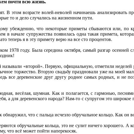
ем почти всю жизнь.
ят. В этом возрасте волей-неволей начинаешь анализировать пр
орые то и дело случались на жизненном пути.
ому убеждению, что некоторые приметы сбываются или, по кр
ем в начале супружества появилась одна такая примета, котор
ато теперь я в эту примету верю на все сто процентов.
ком 1978 году. Была середина октября, самый разгар осенней 
аздник!
 называли «второй». Первую, официальную, отметили неделей р
обычное торжество. Вторую свадьбу праздновали уже на моей ма
ведь все деревенские друг другу роднее самых родных, и не п
дная, весёлая, шумная. Как и полагается, с гармонью, песням
себя, а для деревенского народа? Нам-то с супругом это широкое
ж обнаружил, что с пальца исчезло обручальное кольцо. Как он 
 теряются обручальные кольца, это не сулит ничего хорошего. А 
му, что всё может пойти наперекосяк.