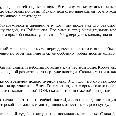
, среди гостей поднялся шум. Все сразу же кинулись искать 
 до отдирания половиц. Искали долго, но надежда на то, что ко
рпичикам, в самом деле.
Обнаружилось в дальнем углу, хотя там вроде уже сто раз см
у свадьбу из Куйбышева. Его мама и отец были друзьями мол
гом вроде бы выдохнули – слава богу, вернулось кольцо, значит
ной жизни кольцо мужа периодически исчезало и вновь объявля
менно по этой причине муж не особенно любил носить кольцо,
ьбы мы снимали небольшую комнатку в частном доме. Кроме нас
очередной раз исчезло, теперь уже навсегда. Сколько мы ни иска
е со временем подало дурной знак. Это чудо, что оно так хорош
ала на протяжении 15 лет. Естественно, за это время золото поб
тить кольцо пастой ГОИ, сказал, что они с женой всегда так чис
о, начала чистить его зелёной пастой, а оно неожиданно лопнул
терской не смогли, и мне пришлось отнести кольцо в скупку.
 печальной судьбы колец на нас посыпались несчастья. Слава бо