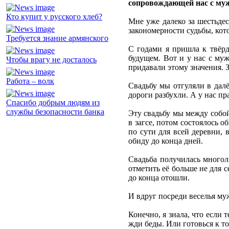
сопровождающей нас с муж
Кто купит у русского хлеб?
Мне уже далеко за шестьдес
закономерности судьбы, кот
Требуется знание армянского
С годами я пришла к твёрд
будущем. Вот и у нас с муж
Чтобы врагу не досталось
придавали этому значения. З
Работа – волк
Свадьбу мы отгуляли в далё
дороги разбухли. А у нас пр
Спасибо добрым людям из
службы безопасности банка
Эту свадьбу мы между собой
в загсе, потом состоялось 
по сути для всей деревни, 
обиду до конца дней.
Свадьба получилась многолю
отметить её больше не для 
до конца отошли.
И вдруг посреди веселья му
Конечно, я знала, что если
жди беды. Или готовься к то