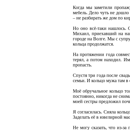
Когда мы заметили пропажу
мебель. Дело чуть не дошло
– не разбирать же дом по ки
Но оно всё-таки нашлось. 
Михаил, приехавший на наш
городе на Волге. Мы с супру
кольца продолжатся.
На протяжении года совмест
терял, а потом находил. И
пропасть.
Спустя три года после свад
семьи. И кольцо мужа там в 
Моё обручальное кольцо тож
постоянно, никогда не сним
моей сестры предложил почис
Я согласилась. Сняла кольц
Заделать её в ювелирной мас
Не могу сказать, что из-за