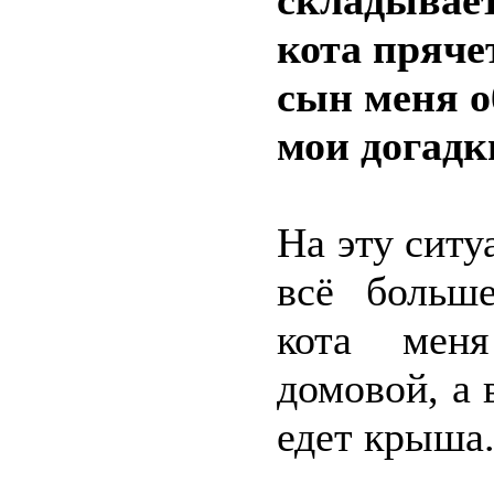
складывает
кота прячет
сын меня о
мои догадк
На эту сит
всё больш
кота меня
домовой, а 
едет крыша