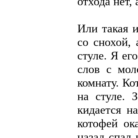
отхода нет,
Или такая 
со снохой,
стуле. Я ег
слов с мол
комнату. Ко
на стуле. 
кидается н
котофей ок
назад спал 