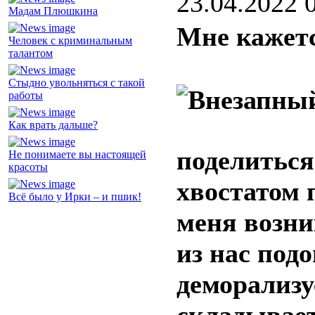
23.04.2022 
Мадам Плюшкина
Мне кажетс
Человек с криминальным
талантом
Стыдно увольняться с такой
работы
Как врать дальше?
поделиться
Не понимаете вы настоящей
красоты
хвостатом 
Всё было у Ирки – и пшик!
меня возни
из нас под
деморализу