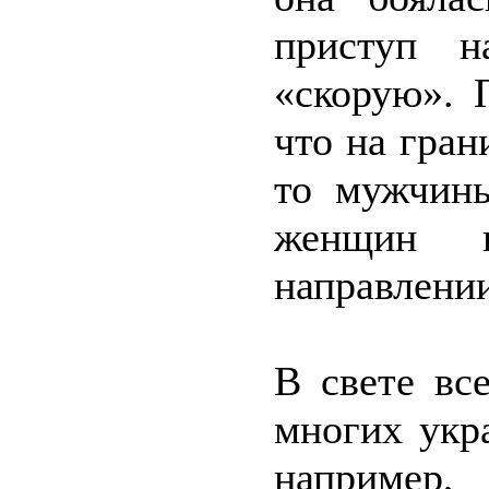
приступ н
«скорую». 
что на гра
то мужчины
женщин 
направлени
В свете вс
многих укр
например