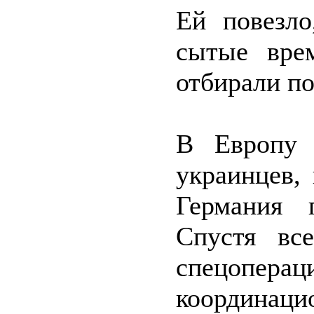
Ей повезл
сытые вре
отбирали по
В Европу 
украинцев, 
Германия 
Спустя вс
спецопе
координаци