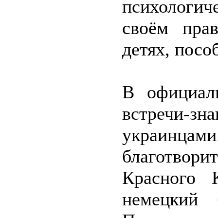
психологич
своём прав
детях, посо
В официал
встречи-з
украинц
благотвор
Красного 
немецкий 