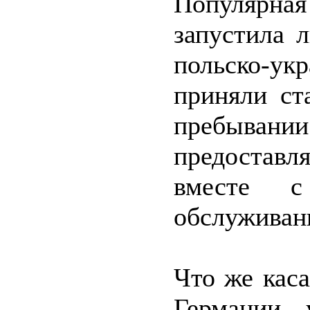
Популярн
запустила 
польско-ук
приняли ст
пребыван
предостав
вместе с
обслуживан
Что же каса
Германии 