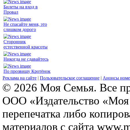
Билеты на вход в
Провал
Не спасайте меня, это
слишком дорого
Сторонник
естественной красоты
Никогда не сдавайтесь
По прозвищу Кротёнок
Реклама на сайте
|
Пользовательское соглашение
|
Анонсы номе
© 2026 Моя Семья. Все п
ООО «Издательство «Моя 
перепечатка либо копиро
материалов с сайта www.m