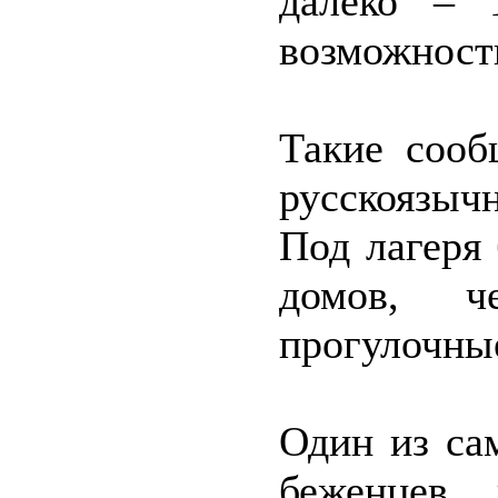
далеко – 
возможност
Такие сооб
русскоязыч
Под лагеря
домов, ч
прогулочны
Один из са
беженцев 