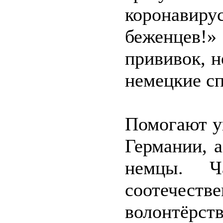
коронавир
беженцев!
прививок, н
немецкие с
Помогают у
Германии, 
немцы. 
соотеч
волонтёрст