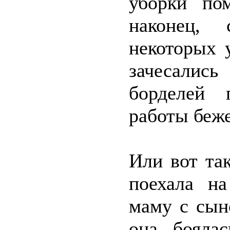
уборки по
наконец,
некоторых 
зачесалис
борделей 
работы беж
Или вот та
поехала на
маму с сын
она бояла