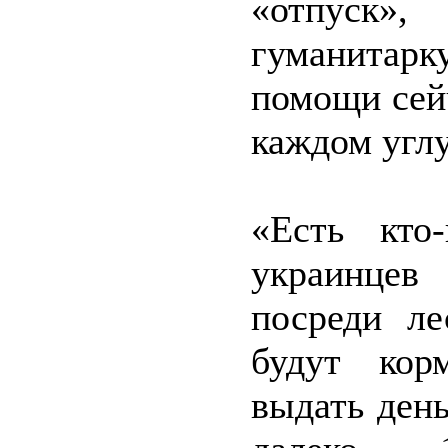
«отпуск»
гуманитар
помощи сей
каждом углу
«Есть кто
украинцев 
посреди ле
будут кор
выдать ден