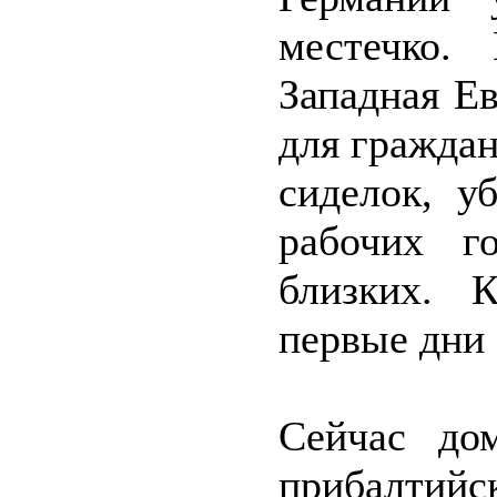
местечко.
Западная Е
для гражда
сиделок, у
рабочих г
близких. 
первые дни
Сейчас до
прибалтийс