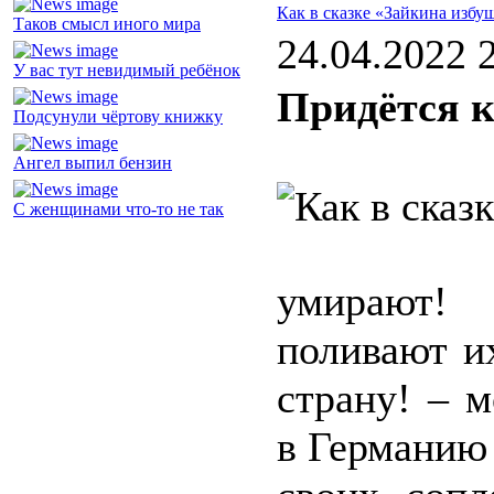
Как в сказке «Зайкина избу
Таков смысл иного мира
24.04.2022 
У вас тут невидимый ребёнок
Придётся 
Подсунули чёртову книжку
Ангел выпил бензин
С женщинами что-то не так
умирают!
поливают и
страну! – 
в Германию 