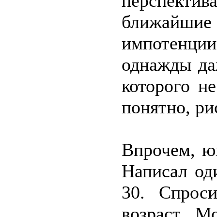
перспект
ближайш
импотенци
однажды да
которого н
понятно, ри
Впрочем, ю
Написал оди
30. Спрос
возраст. М