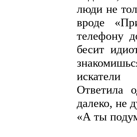
люди не то
вроде «Пр
телефону д
бесит идио
знакомишь
искатели
Ответила о
далеко, не д
«А ты поду