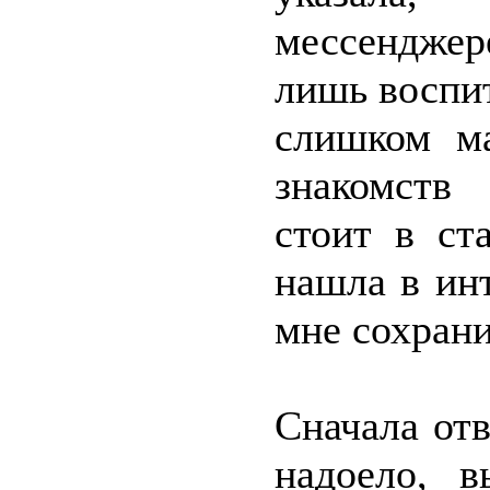
мессенджер
лишь воспи
слишком м
знакомств 
стоит в ст
нашла в инт
мне сохран
Сначала отв
надоело, в