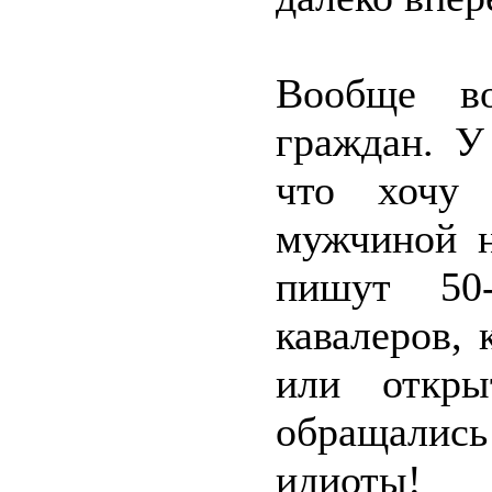
Вообще во
граждан. У
что хочу 
мужчиной н
пишут 50
кавалеров, 
или откры
обращалис
идиоты!