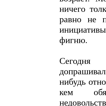
ничего тол
равно не 
инициатив
фигню.
Сегодня 
допрашивал
нибудь отн
кем обя
недовольс