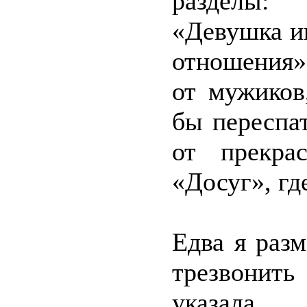
разделы:
«Девушка и
отношения»
от мужиков
бы переспат
от прекра
«Досуг», гд
Едва я разм
трезвонить
указала