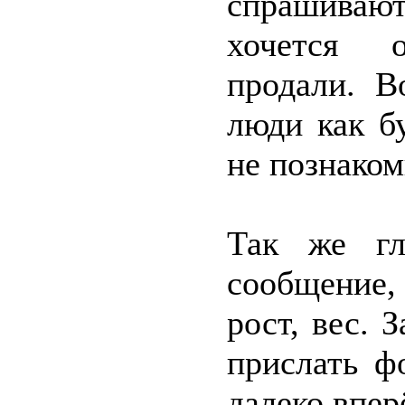
спрашивают
хочется о
продали. В
люди как бу
не познаком
Так же гл
сообщение,
рост, вес. 
прислать ф
далеко впер