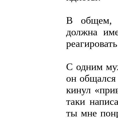
В общем, 
должна име
реагировать 
С одним му
он общался 
кинул «прив
таки напис
ты мне пон