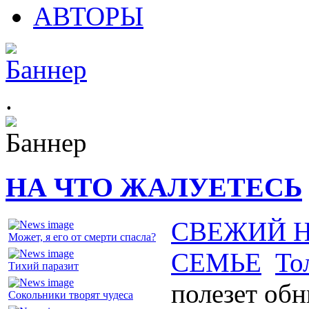
АВТОРЫ
.
НА ЧТО ЖАЛУЕТЕСЬ
СВЕЖИЙ 
Может, я его от смерти спасла?
СЕМЬЕ
То
Тихий паразит
полезет обн
Сокольники творят чудеса