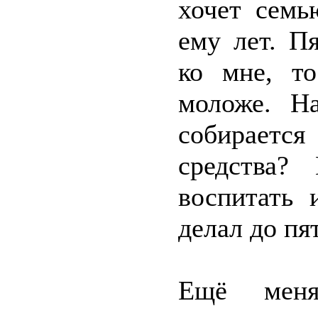
хочет семь
ему лет. П
ко мне, т
моложе. Н
собираетс
средства?
воспитать 
делал до пя
Ещё меня