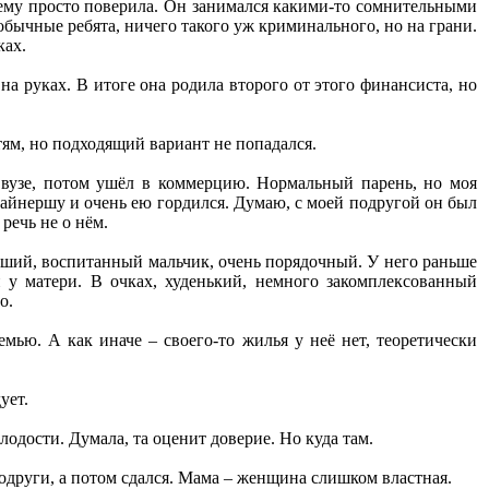
а ему просто поверила. Он занимался какими-то сомнительными
обычные ребята, ничего такого уж криминального, но на грани.
ках.
 на руках. В итоге она родила второго от этого финансиста, но
етям, но подходящий вариант не попадался.
 вузе, потом ушёл в коммерцию. Нормальный парень, но моя
изайнершу и очень ею гордился. Думаю, с моей подругой он был
речь не о нём.
роший, воспитанный мальчик, очень порядочный. У него раньше
у матери. В очках, худенький, немного закомплексованный
о.
емью. А как иначе – своего-то жилья у неё нет, теоретически
ует.
лодости. Думала, та оценит доверие. Но куда там.
одруги, а потом сдался. Мама – женщина слишком властная.