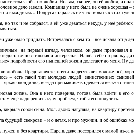
нансистом якобы по любви. Но там, скорее, он её любил, а он
головное дело завели. Компания у него была не очень хорошая – 
ки по выходным… Подруга старалась не участвовать в этих гулян
, но так и не собрался, а ей уже деваться некуда, у неё ребёнок
сываться.
 ей уже было тридцать. Встречалась с кем-то – всё искала отца д
личным, на первый взгляд, человеком, он даже преподавал в
го недостаточно стильная и интересная. Нашёл себе стервочку-д
ёлые» подробности его нынешней жизни долетают до меня. Ну да 
вою любовь. Представляете, почти на десять лет моложе неё, хо
ось – есть такой тип молодых людей, единственных сыновей 
 – яркая блондинка, всегда при макияже, одевается весьма стильн
новая жизнь. Она в него поверила, готова была войти в его с
о там ещё надо решить кучу проблем, чтобы его получить.
 закрыла собой сына. Мол, двоих нагуляла, на квартиру претенд
ла будущей свекрови – и о детях, и про мужчин, и об ошибках мо
 нужен и без квартиры. Парень даже поссорился с мамой из-за п