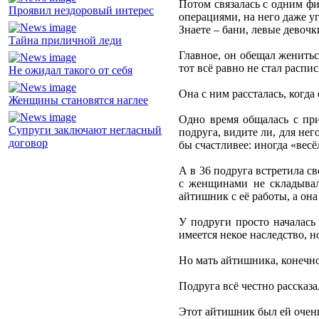
Потом связалась с одним фи
Проявил нездоровый интерес
операциями, на него даже у
Знаете – бани, левые девоч
Тайна приличной леди
Главное, он обещал жениться
тот всё равно не стал распи
Не ожидал такого от себя
Она с ним рассталась, когда
Женщины становятся наглее
Одно время общалась с при
Супруги заключают негласный
подруга, видите ли, для не
договор
бы счастливее: иногда «вес
А в 36 подруга встретила с
с женщинами не складывал
айтишник с её работы, а она
У подруги просто началась 
имеется некое наследство, н
Но мать айтишника, конечно,
Подруга всё честно рассказа
Этот айтишник был ей очень