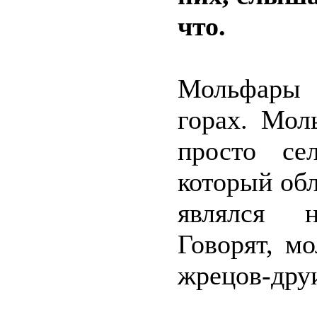
что.
Мольфары 
горах. Мол
просто сел
который об
являлся н
Говорят, м
жрецов-дру