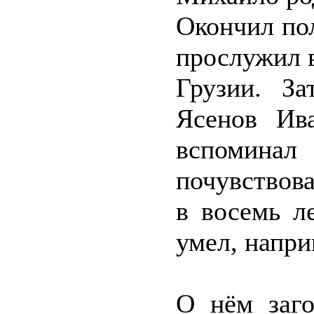
Окончил по
прослужил 
Грузии. З
Ясенов Ива
вспоминал
почувствов
в восемь л
умел, напри
О нём заго