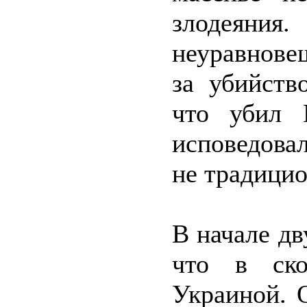
злодеяния
неуравнове
за убийств
что убил 
исповедова
не традицио
В начале д
что в ско
Украиной. 