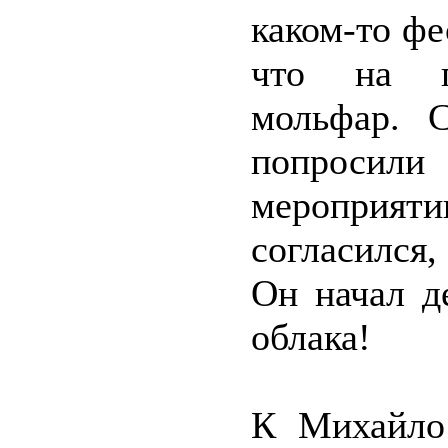
каком-то фе
что на п
мольфар. С
попроси
мероприят
согласился,
Он начал д
облака!
К Михайло