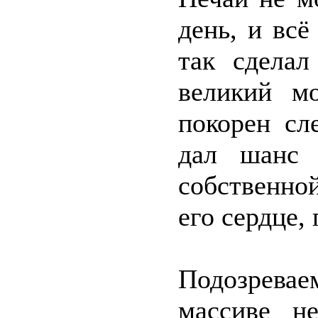
день, и вс
так сделал
великий м
покорен сл
дал шанс 
собственно
его сердце,
Подозревае
массиве н