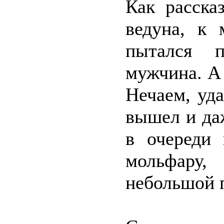
Как расска
ведуна, к 
пытался п
мужчина. А 
Нечаем, уд
вышел и да
в очереди 
мольфару
небольшой 