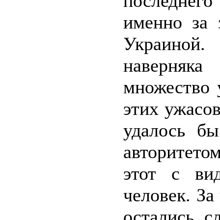
последнег
именно за 
Украиной
наверняк
множество 
этих ужасов
удалось б
авторитето
этот с ви
человек. За
остались с