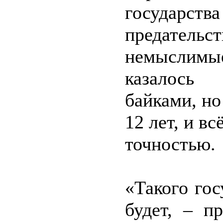
государ
предател
немыслимые
казалось
байками, но
12 лет, и в
точностью.
«Такого гос
будет, – п