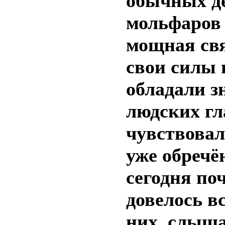
обычных де
мольфаров 
мощная свя
свои силы 
обладали з
людских гл
чувствовал
уже обречё
сегодня по
довелось в
них, слыша