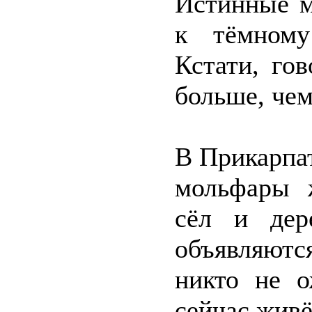
Истинные м
к тёмному
Кстати, го
больше, че
В Прикарпат
мольфары 
сёл и дер
объявляются
никто не о
сейчас живё