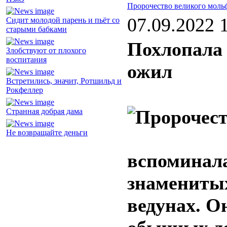
Пророчество великого моль
07.09.2022 
Сидит молодой парень и пьёт со
старыми бабками
Похлопала 
Злобствуют от плохого
воспитания
ожил
Встретились, значит, Ротшильд и
Рокфеллер
Странная добрая дама
Не возвращайте деньги
вспоминала
знаменитых
ведунах. О