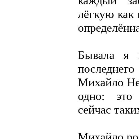
каждый за
лёгкую как 
определённа
Бывала я 
последнего
Михайло Неч
одно: это
сейчас таки
Михайло ро