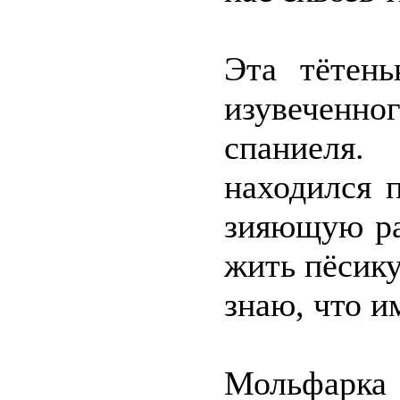
Эта тётен
изувеченн
спаниеля
находился 
зияющую ра
жить пёсик
знаю, что и
Мольфарка