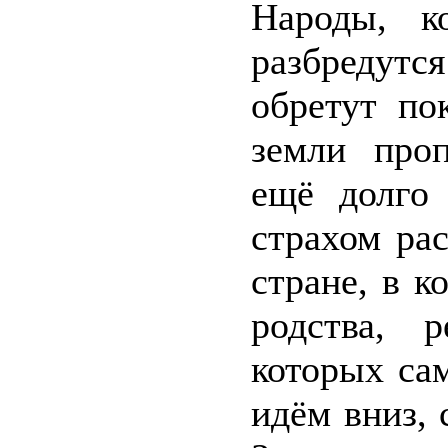
Народы, к
разбредутс
обретут по
земли про
ещё долго 
страхом ра
стране, в 
родства, 
которых са
идём вниз,