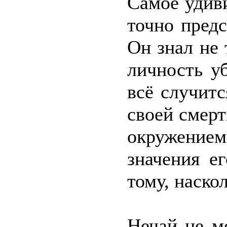
Самое удив
точно предс
Он знал не 
личность у
всё случит
своей смерт
окружением
значения е
тому, наско
Нечай не мо