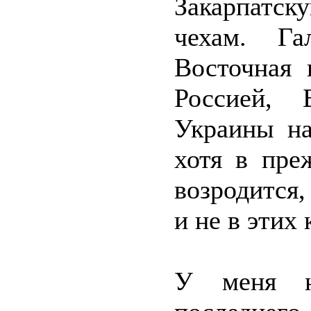
Закарпатск
чехам. Га
Восточная 
Россией, 
Украины на
хотя в пре
возродится,
и не в этих 
У меня н