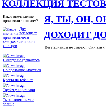
КОЛЛЕКЦИЯ ТЕСТО
Я, ТЫ, ОН, 
Какое впечатление
производит ваш дом?
Дом
ДОХОДИТ Д
воплощает
черты
личности
жильцов
.
Вегетарианцы не стареют. Они вянут
Никогда не сдавайтесь
По прозвищу Кротёнок
Креста на тебе нет
Трубач у ворот зари
Ты заслоняешь мне
солнце