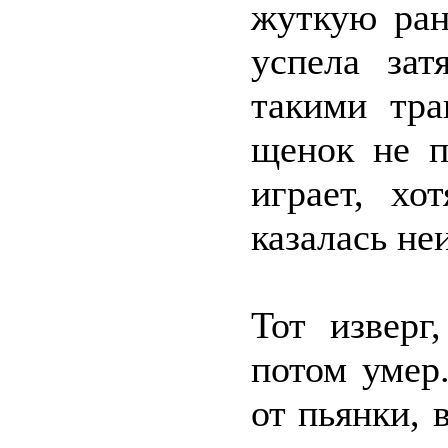
жуткую ран
успела зат
такими тр
щенок не п
играет, хо
казалась не
Тот изверг
потом умер
от пьянки, 