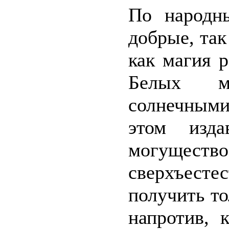
По народн
добрые, так
как магия 
Белых м
солнечными
этом изда
могущ
сверхъест
получить т
напротив, 