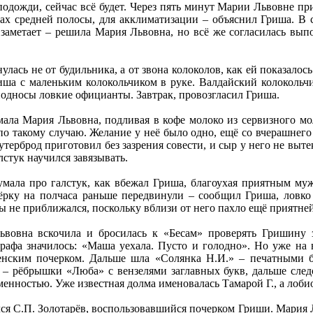
подожди, сейчас всё будет. Через пять минут Марии Львовне п
вах средней полосы, для акклиматизации – объяснил Гриша. В 
заметает – решила Мария Львовна, но всё же согласилась выпо
лась не от будильника, а от звона колоколов, как ей показалос
риша с маленьким колокольчиком в руке. Валдайский колокольч
подносы ловкие официанты. Завтрак, провозгласил Гриша.
мала Мария Львовна, подливая в кофе молоко из сервизного мо
по такому случаю. Желание у неё было одно, ещё со вчерашнего 
терброд приготовил без зазрения совести, и сыр у него не вытек,
лстук научился завязывать.
мала про галстук, как вбежал Гриша, благоухая приятным муж
нёрку на полчаса раньше передвинули – сообщил Гриша, ловко
 не приближался, поскольку вблизи от него пахло ещё приятней
вовна вскочила и бросилась к «Бесам» проверять Гришину з
графа значилось: «Маша уехала. Пусто и голодно». Но уже на 
нским почерком. Дальше шла «Солянка Н.И.» – печатными бу
 – рёбрышки «Люба» с вензелями заглавных букв, дальше сле
енностью. Уже известная долма именовалась Тамарой Г., а лоби
я С.П. Золотарёв, воспользовавшийся почерком Гриши. Мария Л