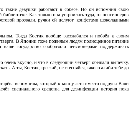
что такие девушки работают в собесе. Но он вспомнил свою
 библиотеке. Как только она устроилась туда, от пенсионеров
 Ростовой прозвали, ручки ей целуют, конфетами шоколадными
ральном. Тогда Костик вообще расслабился и побрёл к своим
четверга. В Японии тоже пожилым людям полноценное питание
 наше государство сообразило пенсионерами поддерживать
о очень вкусно, и что в следующий четверг обещали выпечку,
кать. А ты, Костик, трескай, не стесняйся, такого алиби тебе до
отарёва вспомнила, который к концу лета вместо подруги Вали
асчёт специального средства для дезинфекции история пока