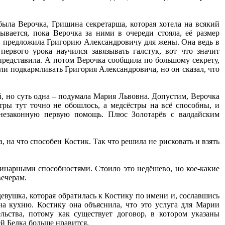
ыла Верочка, Гришина секретарша, которая хотела на всякий
ывается, пока Верочка за ними в очереди стояла, её размер
т и предложила Григорию Александровичу для жены. Она ведь в
первого урока научился завязывать галстук, вот что значит
представила. А потом Верочка сообщила по большому секрету,
ли подкармливать Григория Александровича, но он сказал, что
 но суть одна – подумала Мария Львовна. Допустим, Верочка
стры тут точно не обошлось, а медсёстры на всё способны, и
 незаконную первую помощь. Плюс Золотарёв с валдайским
, на что способен Костик. Так что решила не рисковать и взять
инарными способностями. Стоило это недёшево, но кое-какие
вечерам.
девушка, которая обратилась к Костику по имени и, сославшись
а кухню. Костику она объяснила, что это услуга для Марии
льства, потому как существует договор, в котором указаны
ей Белка больше нравится.