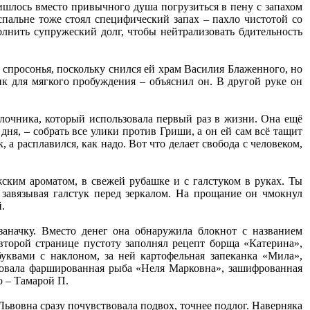
ришлось вместо привычного душа погрузиться в пену с запахом
спальне тоже стоял специфический запах – пахло чистотой со
лнить супружеский долг, чтобы нейтрализовать бдительность
ь спросонья, поскольку снился ей храм Василия Блаженного, но
ик для мягкого пробуждения – объяснил он. В другой руке он
лочника, который использовала первый раз в жизни. Она ещё
дня, – собрать все улики против Гриши, а он ей сам всё тащит
 а расплавился, как надо. Вот что делает свобода с человеком,
ским ароматом, в свежей рубашке и с галстуком в руках. Ты
 завязывая галстук перед зеркалом. На прощание он чмокнул
.
аначку. Вместо денег она обнаружила блокнот с названием
второй странице пустоту заполнял рецепт борща «Катерина»,
квами с наклоном, за ней картофельная запеканка «Мила»,
довала фаршированная рыба «Неля Марковна», зашифрованная
о – Тамарой П.
ьвовна сразу почувствовала подвох, точнее подлог. Наверняка