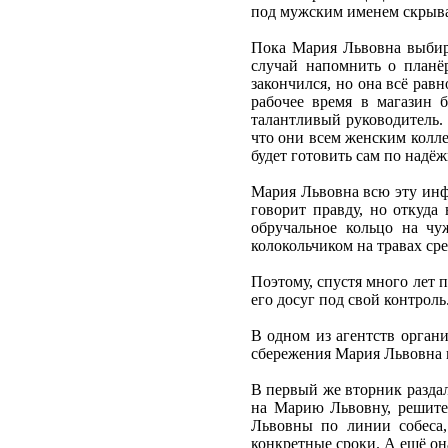
под мужским именем скрывае
Пока Мария Львовна выбира
случай напомнить о планёр
закончился, но она всё рав
рабочее время в магазин б
талантливый руководитель. 
что они всем женским колле
будет готовить сам по надё
Мария Львовна всю эту инф
говорит правду, но откуда
обручальное кольцо на чу
колокольчиком на травах ср
Поэтому, спустя много лет п
его досуг под свой контроль
В одном из агентств орган
сбережения Мария Львовна и
В первый же вторник раздал
на Марию Львовну, решите
Львовны по линии собеса,
конкретные сроки. А ещё она