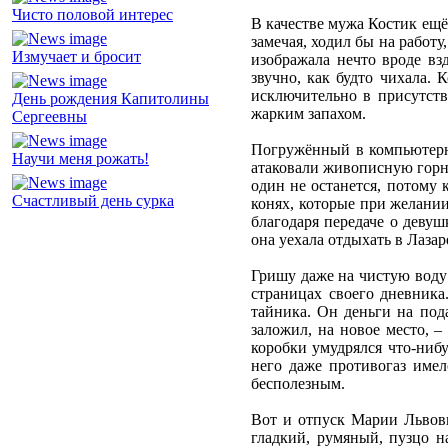
Чисто половой интерес
В качестве мужа Костик ещё
замечая, ходил бы на работу
Измучает и бросит
изображала нечто вроде вз
звучно, как будто чихала. 
исключительно в присутств
День рождения Капитолины
жарким запахом.
Сергеевны
Погружённый в компьютерн
Научи меня рожать!
атаковали живописную горну
один не останется, потому 
Счастливый день сурка
конях, которые при желании
благодаря передаче о девуш
она уехала отдыхать в Лазар
Гришу даже на чистую воду 
страницах своего дневника
тайника. Он деньги на под
заложил, на новое место, –
коробки умудрялся что-нибу
него даже противогаз имел
бесполезным.
Вот и отпуск Марии Львовн
гладкий, румяный, пузцо н