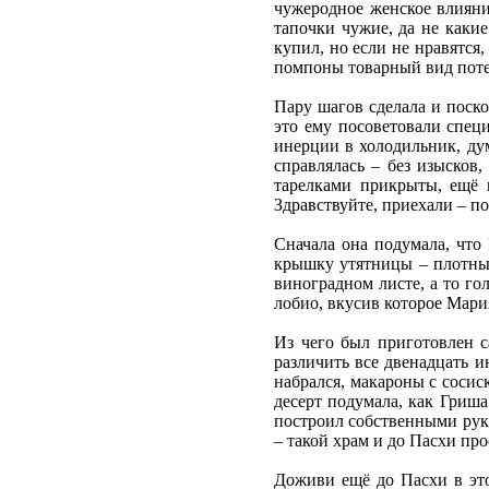
чужеродное женское влияни
тапочки чужие, да не каки
купил, но если не нравятся,
помпоны товарный вид поте
Пару шагов сделала и поско
это ему посоветовали специ
инерции в холодильник, дум
справлялась – без изысков
тарелками прикрыты, ещё к
Здравствуйте, приехали – по
Сначала она подумала, что
крышку утятницы – плотным
виноградном листе, а то г
лобио, вкусив которое Мари
Из чего был приготовлен с
различить все двенадцать и
набрался, макароны с сосиск
десерт подумала, как Гриш
построил собственными рука
– такой храм и до Пасхи пр
Доживи ещё до Пасхи в эт