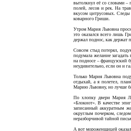
вытолкнул её со словами – 
полей, лесов и рек. На тра
вкусом цитрусовых. Следы 
коварного Гриши.
Утром Мария Львовна просну
это оказался всего лишь Г
держал поднос, как держат 
Совсем стыд потерял, поду
подумала желание загадать 
на подносе – французский бу
неудивительно, если он и га
Только Мария Львовна поду
отдыхай, а я полетел, пла
Марию Львовну, но лучше бы
По хлопку двери Мария Ль
«Блокнот». В качестве эпи
записанный аккуратным же
округлым почерком, следом
неразборчивой тайной письм
А вот мороженщицей оказалс