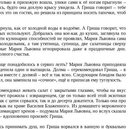
только в прихожую вошла, улики сами к её ногам прыгнули –
сь, будто она дохлую крысу увидела. А Гриша говорит – тебе
ких это он гостях, но решила из принципа носить тапочки, чтоб
рнула, как от холодной воды в водоёме. А Гриша говорит, что
х используют. Добралась она кое-как до кухни, заглянула по
сти кулинарии способностей не проявлял, Мария Львовна сама
холодильник, а там утятница, супница, две салатницы сверху
торые Мария Львовна игнорировала даже в праздничные дни.
олного счастья.
бще понадобилось в сервиз лезть? Мария Львовна приподняла
епила один и вытащила. Долма – отрекомендовал Гриша, – в
а вместе с долмой – всё и так ясно. Следующим блюдом было
, она заменила на «сочное», ещё и приписав ему тугоухость.
омендовал жевать салат с закрытыми глазами, чтобы на вкус
лет прожила с извращенцем, где он только всей этой экзотики
к с цепи сорвался, так и до десерта докатится. Только она про
, как на храме Василия Блаженного. Из домашнего мороженого
имандрит хренов – подумала Мария Львовна, но вслух сказала
, – вдохновенно произнёс Гриша.
сь принимать душ, но Гриша ворвался в ванную и буквально