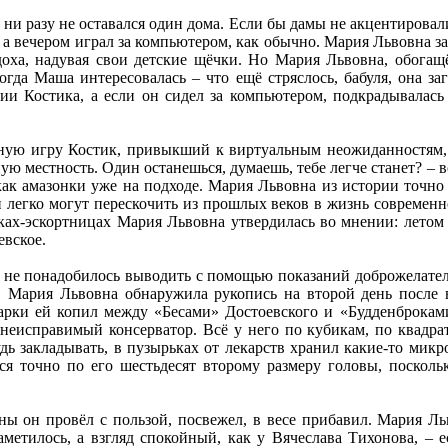
 ни разу не оставался один дома. Если бы дамы не акцентировали
, а вечером играл за компьютером, как обычно. Мария Львовна за
доха, надувая свои детские щёчки. Но Мария Львовна, обога
Когда Маша интересовалась – что ещё стряслось, бабуля, она за
ии Костика, а если он сидел за компьютером, подкрадывалась
ую игру Костик, привыкший к виртуальным неожиданностям, 
ю местность. Один останешься, думаешь, тебе легче станет? – в
как амазонки уже на подходе. Мария Львовна из истории точно
 легко могут перескочить из прошлых веков в жизнь современног
ках-эскортницах Мария Львовна утвердилась во мнении: летом 
евское.
не понадобилось выводить с помощью показаний доброжелательн
. Мария Львовна обнаружила рукопись на второй день после 
арки ей копил между «Бесами» Достоевского и «Будденброкам
 неисправимый консерватор. Всё у него по кубикам, по квадра
дь закладывать, в пузырьках от лекарств хранил какие-то мик
ся точно по его шестьдесят второму размеру головы, посколь
ы он провёл с пользой, посвежел, в весе прибавил. Мария Льв
аметилось, а взгляд спокойный, как у Вячеслава Тихонова, – 