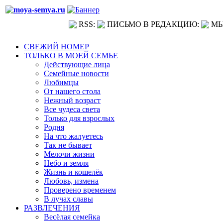
RSS:
ПИСЬМО В РЕДАКЦИЮ:
МЫ
СВЕЖИЙ НОМЕР
ТОЛЬКО В МОЕЙ СЕМЬЕ
Действующие лица
Семейные новости
Любимцы
От нашего стола
Нежный возраст
Все чудеса света
Только для взрослых
Родня
На что жалуетесь
Так не бывает
Мелочи жизни
Небо и земля
Жизнь и кошелёк
Любовь, измена
Проверено временем
В лучах славы
РАЗВЛЕЧЕНИЯ
Весёлая семейка