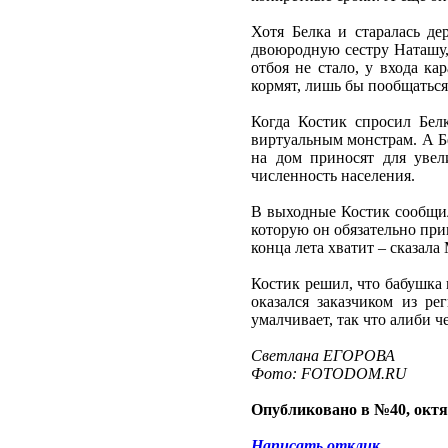
Хотя Белка и старалась де
двоюродную сестру Наташу, 
отбоя не стало, у входа к
кормят, лишь бы пообщаться
Когда Костик спросил Белк
виртуальным монстрам. А Б
на дом приносят для увел
численность населения.
В выходные Костик сообщил 
которую он обязательно приве
конца лета хватит – сказала
Костик решил, что бабушка 
оказался заказчиком из р
умалчивает, так что алиби ч
Светлана ЕГОРОВА
Фото: FOTODOM.RU
Опубликовано в №40, октя
Написать отклик