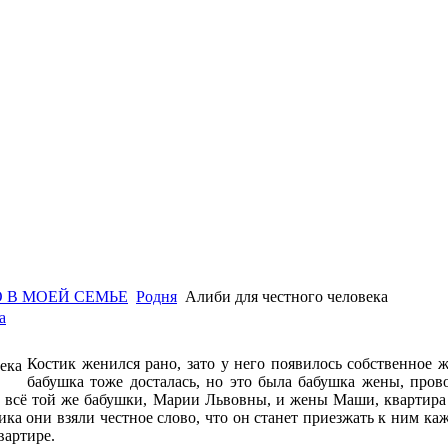
 В МОЕЙ СЕМЬЕ
Родня
Алиби для честного человека
а
Костик женился рано, зато у него появилось собственное 
бабушка тоже досталась, но это была бабушка жены, пров
ть всё той же бабушки, Марии Львовны, и жены Маши, квартира
ика они взяли честное слово, что он станет приезжать к ним ка
вартире.