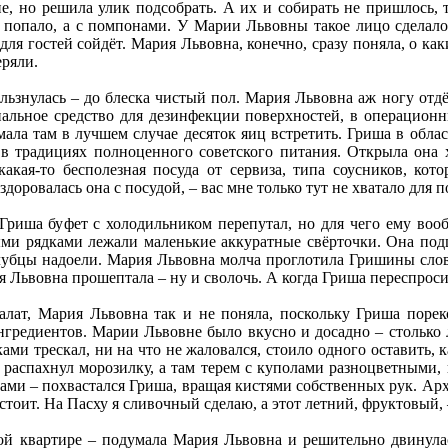
е, но решила улик подсобрать. А их и собирать не пришлось, 
е попало, а с помпонами. У Марии Львовны такое лицо сделало
 для гостей сойдёт. Мария Львовна, конечно, сразу поняла, о ка
ряли.
льзнулась – до блеска чистый пол. Мария Львовна аж ногу отдё
альное средство для дезинфекции поверхностей, в операционны
ала там в лучшем случае десяток яиц встретить. Гриша в обла
, в традициях полноценного советского питания. Открыла она 
акая-то бесполезная посуда от сервиза, типа соусников, ко
здоровалась она с посудой, – вас мне только тут не хватало для п
 Гриша буфет с холодильником перепутал, но для чего ему воо
и рядками лежали маленькие аккуратные свёрточки. Она подц
олубцы надоели. Мария Львовна молча проглотила Гришины слов
я Львовна прошептала – ну и сволочь. А когда Гриша переспросил
алат, Мария Львовна так и не поняла, поскольку Гриша порек
нгредиентов. Марии Львовне было вкусно и досадно – столько 
ами трескал, ни на что не жаловался, стоило одного оставить, ка
а распахнул морозилку, а там терем с куполами разноцветными
ми – похвастался Гриша, вращая кистями собственных рук. Арх
остоит. На Пасху я сливочный сделаю, а этот летний, фруктовый
ой квартире – подумала Мария Львовна и решительно двинула