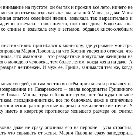
 внимание на пустоте, он бы так и прожил всё лето, ничего не
 месяц до отъезда вздыхать начала, а за ней Маша, и даже Маня
щённая опытом семейной жизни, вздыхала так выразительно и
гадочно отвечала – пока ничего, пока все дома. Вздыхала она
 со спины и вздыхала ему в затылок, обдавая кисло-хлебным
инстинктивно пригибался к монитору, где угрюмые монстры
опрошала Мария Львовна, на что Костик уверенно отвечал, что
 знала, что амазонки – это развратные полуголые женщины на
о молодого человека, тем более летом, когда жена на даче. А
разврат неизбежен. И муж её, Гриша, занимался тем же, когда
ых соседей, он сам честно во всём признался и раскаялся на
возвращения из Лазаревского – знала координаты Гришиного
и» Томаса Манна, туда и блокнот сунул, нет бы куда повыше
тикам, гвоздики-винтики, всё по баночкам, даже в спичечные
роскопические разноцветные шарики и металлические точки. У
ку иметь в квартире противогаз меньшего размера он считал
овна даже не сразу опознала его на перроне – усы отрастил,
есть что скрывать от жены. Мария Львовна сразу заподозрила