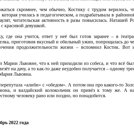
ржаться скромнее, чем обычно, Костику с трудом верилось, 
которая училась в педагогическом, а подрабатывала в районной
араулят, читательская активность в разы повысилась. Наташей
 с красивой девушкой.
у, где она учится, ответ у неё был готов заранее – в теат
елка, приготовив вкусный и обильный ужин, попрощалась до 
ичения продолжительности жизни – вспомнил Костик. Вот и
Марии Львовне, что к ней приходили из собеса, и что всё был
зёт на дачу, а то как-то даже неудобно получается – одному трес
 Мария Львовна.
перепутала «алиби» с «обедом». А потом она про какого-то Зол
егиона, и валдайский колокольчик он привёз к тому же. А н
естному человеку рано или поздно, но понадобится.
брь 2022 года