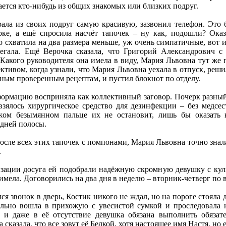
тся кто-нибудь из общих знакомых или близких подруг.
ла из своих подруг самую красивую, зазвонил телефон. Это б
ке, а ещё спросила насчёт тапочек – ну как, подошли? Оказ
но схватила на два размера меньше, уж очень симпатичные, во
егала. Ещё Верочка сказала, что Григорий Александрович с 
Какого руководителя она имела в виду, Мария Львовна тут же 
ктивом, когда узнали, что Мария Львовна уехала в отпуск, реши
жным проверенным рецептам, и пустил блокнот по отделу.
ормацию восприняла как коллективный заговор. Почерк разный,
 взялось хирургическое средство для дезинфекции – без медсе
жом безымянном пальце их не остановит, лишь бы оказать
едней полосы.
осле всех этих тапочек с помпонами, Мария Львовна точно знала
.
изации досуга ей подобрали надёжную скромную девушку с кул
мела. Договорились на два дня в неделю – вторник-четверг по 
ся звонок в дверь, Костик никого не ждал, но на пороге стояла 
льно вошла в прихожую с увесистой сумкой и проследовала н
 и даже в её отсутствие девушка обязана выполнить обязате
 сказала, что все зовут её Белкой, хотя настоящее имя Настя, но 