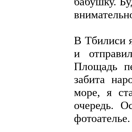
бабушку. Бу
внимательно
В Тбилиси 
и отправил
Площадь п
забита нар
море, я ст
очередь. О
фотоателье.