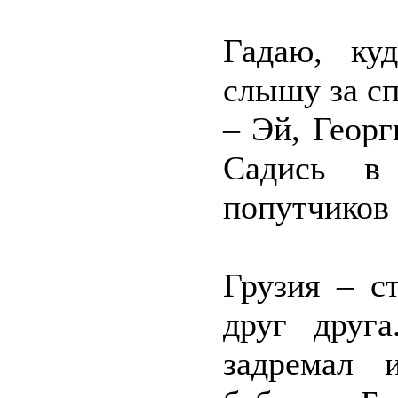
Гадаю, ку
слышу за с
– Эй, Георг
Садись в
попутчиков 
Грузия – с
друг друг
задремал 