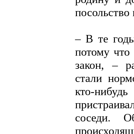
посольство 
– В те год
потому что
закон, – р
стали норм
кто-нибуд
пристраив
соседи. 
происходя