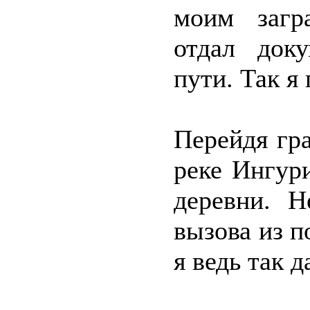
моим загра
отдал док
пути. Так я
Перейдя гр
реке Ингур
деревни. Н
вызова из п
я ведь так 