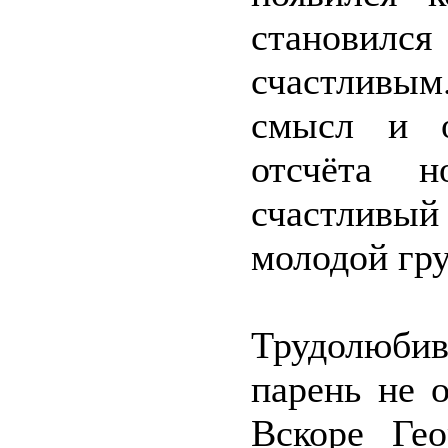
становился
счастливым
смысл и о
отсчёта н
счастливы
молодой гру
Трудолюби
парень не 
Вскоре Гео