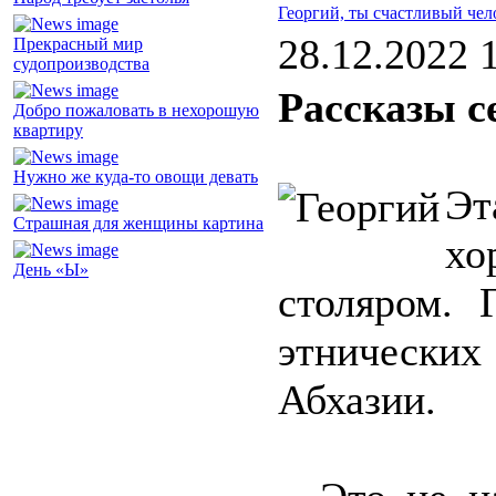
Георгий, ты счастливый чел
28.12.2022 
Прекрасный мир
судопроизводства
Рассказы с
Добро пожаловать в нехорошую
квартиру
Нужно же куда-то овощи девать
Эт
Страшная для женщины картина
хо
День «Ы»
столяром. 
этнических
Абхазии.