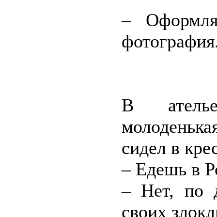
– Оформля
фотография.
В ателье
молоденька
сидел в кре
– Едешь в Р
– Нет, по 
своих злок