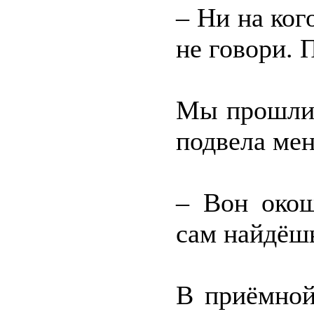
– Ни на ког
не говори. 
Мы прошли 
подвела мен
– Вон окош
сам найдёшь
В приёмной