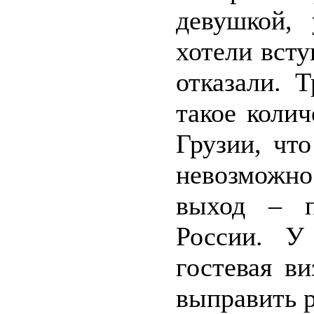
девушкой,
хотели всту
отказали. 
такое коли
Грузии, чт
невозможн
выход – п
России. У
гостевая в
выправить р