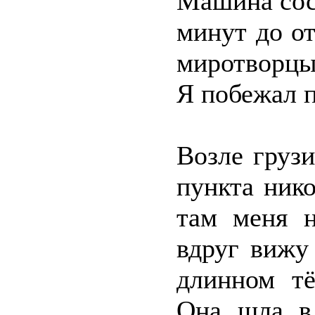
Машина сосе
минут до от
миротворцы
Я побежал п
Возле груз
пункта нико
там меня н
вдруг вижу
длинном тё
Она шла в 