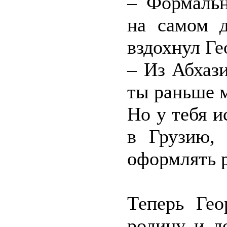
– Формальн
на самом д
вздохнул Ге
– Из Абхази
ты раньше м
Но у тебя и
в Грузию,
оформлять 
Теперь Гео
родину и д