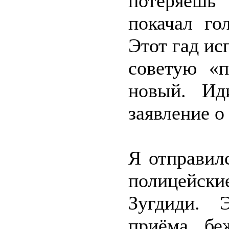
потеряешь
покачал го
Этот гад ис
советую «п
новый. Ид
заявление о
Я отправил
полицейские
Зугдиди. 
приёма бе