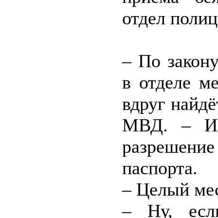
отдел полиц
– По закон
в отделе м
вдруг найдё
МВД. – И 
разрешен
паспорта.
– Целый ме
– Ну, есл