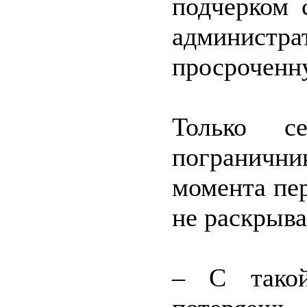
подчерком 
админист
просроченн
Только с
пограничн
момента пер
не раскрыва
– С тако