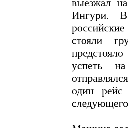
выезжал на
Ингури. В
российские
стояли гр
предстоял
успеть н
отправлялс
один рейс
следующего