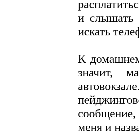
расплатить
и слышать 
искать теле
К домашнем
значит, 
автовокзал
пейджинго
сообщение,
меня и назва