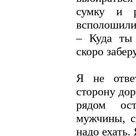
сумку и р
всполошили
– Куда ты
скоро заберу
Я не отве
сторону дор
рядом ос
мужчины, с
надо ехать. 