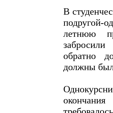
В студенчес
подругой-
летнюю п
забросили
обратно д
должны были
Однокурсни
окончани
требовалос