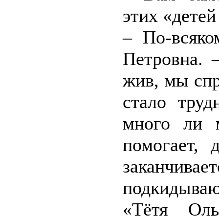
этих «дете
– По-всяко
Петровна. 
жив, мы сп
стало труд
много ли 
помогает, 
заканчивае
подкидыва
«Тётя Ол