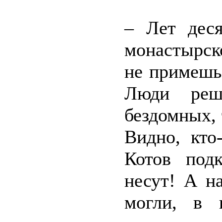
– Лет деся
монастырск
не примешь
Люди реш
бездомных,
Видно, кто
Котов под
несут! А на
могли, в 