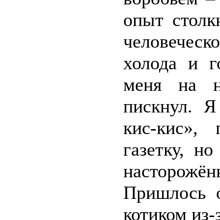
опыт столк
человечес
холода и г
меня на н
пискнул. Я
кис-кис»,
газетку, н
насторожён
Пришлось о
котиком из-з