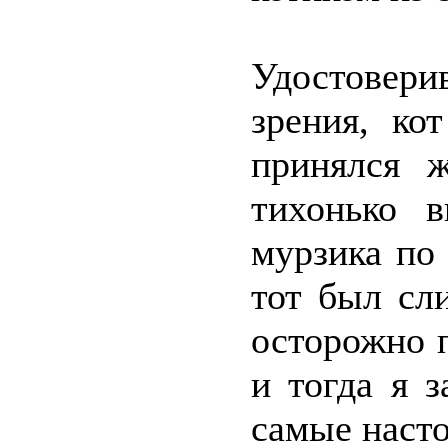
Удостовер
зрения, ко
принялся 
тихонько 
мурзика по
тот был сл
осторожно п
и тогда я з
самые наст