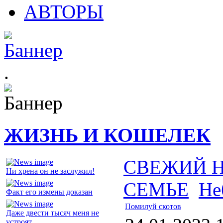
АВТОРЫ
.
ЖИЗНЬ И КОШЕЛЕК
СВЕЖИЙ 
Ни хрена он не заслужил!
СЕМЬЕ
Не
Факт его измены доказан
Помилуй скотов
Даже двести тысяч меня не
устроят