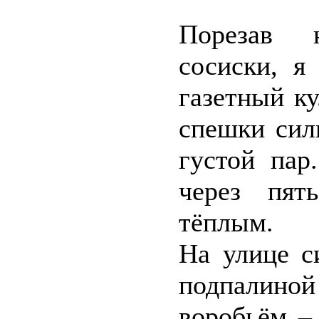
Порезав 
сосиски, я
газетный ку
спешки сил
густой пар
через пят
тёплым.
На улице с
подпалиной
воробьём –