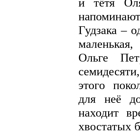
и тётя Оля
напоминаю
Гудзака – о
маленькая,
Ольге Пе
семидесяти
этого поко
для неё д
находит в
хвостатых б