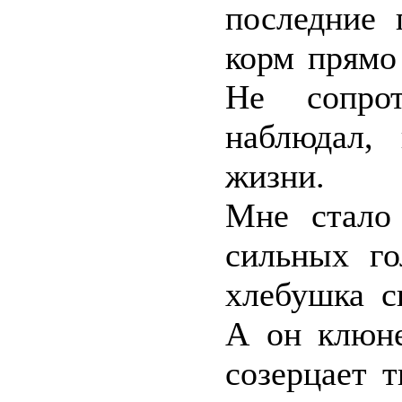
последние 
корм прямо
Не сопрот
наблюдал,
жизни.
Мне стало 
сильных го
хлебушка с
А он клюне
созерцает 