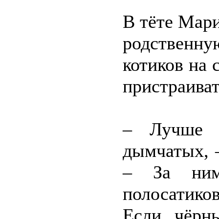
В тёте Мар
родственн
котиков на 
пристраиват
– Лучше в
дымчатых, 
– За ним
полосатико
Если чёрн