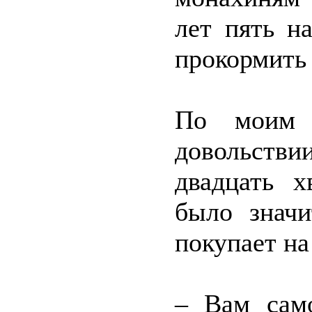
лет пять н
прокормить
По моим п
довольст
двадцать х
было значи
покупает н
– Вам само