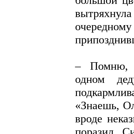
большой цв
вытряхнула
очередн
припозднив
– Помню, 
одном дед
подкармлив
«Знаешь, Ол
вроде нека
поразил. С