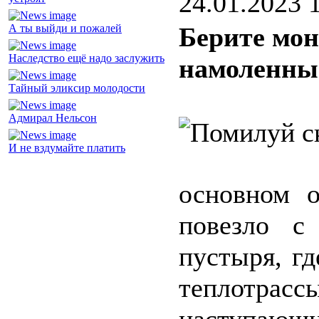
24.01.2023 
А ты выйди и пожалей
Берите мон
Наследство ещё надо заслужить
намоленны
Тайный эликсир молодости
Адмирал Нельсон
И не вздумайте платить
основном 
повезло с
пустыря, г
теплотрас