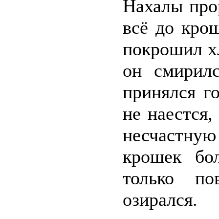
Нахалы про
всё до кро
покрошил хл
он смирилс
принялся го
не наестся,
несчастную
крошек бо
только по
озирался.