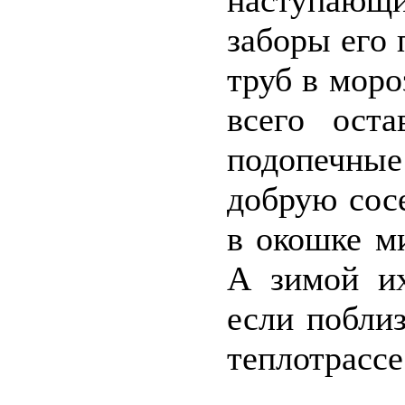
наступающ
заборы его 
труб в мор
всего ост
подопечные
добрую сос
в окошке м
А зимой их
если поблиз
теплотрассе