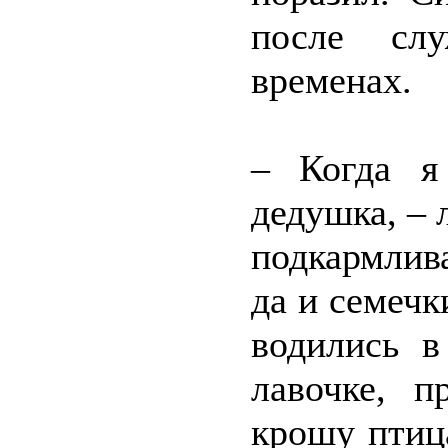
после сл
временах.
– Когда я
дедушка, – 
подкармлив
да и семечк
водились в
лавочке, 
крошу птиц