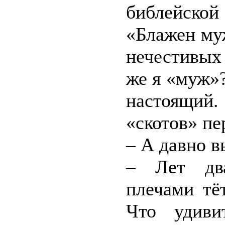
библейской
«Блажен муж
нечестивых 
же я «муж»
настоящий. 
«скотов» пе
– А давно в
– Лет два
плечами тё
Что удиви