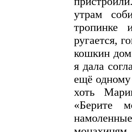
пристроили
утрам соб
тропинке 
ругается, г
кошкин дом
я дала согл
ещё одному
хоть Мари
«Берите м
намоленн
монахиням 