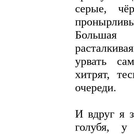
серые, чё
пронырливы
Большая 
расталкива
урвать са
хитрят, те
очереди.
И вдруг я 
голубя, у