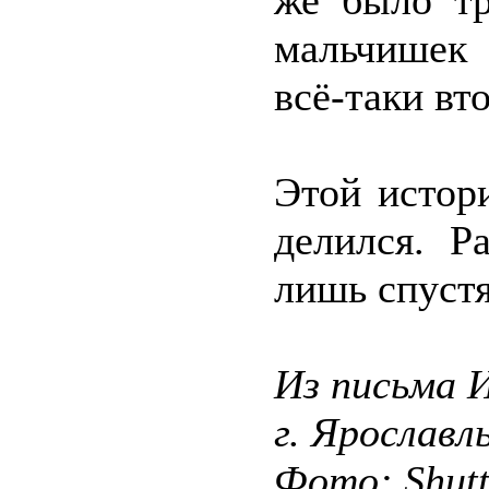
же было тр
мальчишек
всё-таки вт
Этой истор
делился. Р
лишь спустя
Из письма 
г. Ярославл
Фото: Shut