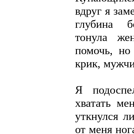
вдруг я заме
глубина б
тонула же
помочь, но
крик, мужч
Я подоспе
хватать ме
уткнулся л
от меня ног