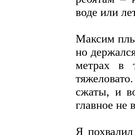
воде или ле
Максим плы
но держалс
метрах в т
тяжеловато
сжаты, и в
главное не 
Я похвалил