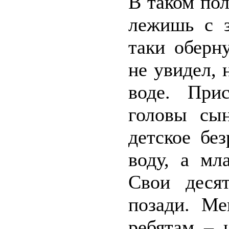
В таком по
лежишь с з
таки оберну
не увидел, 
воде. При
головы сы
детское бе
воду, а мл
Свои деся
позади. Ме
ребятам – 