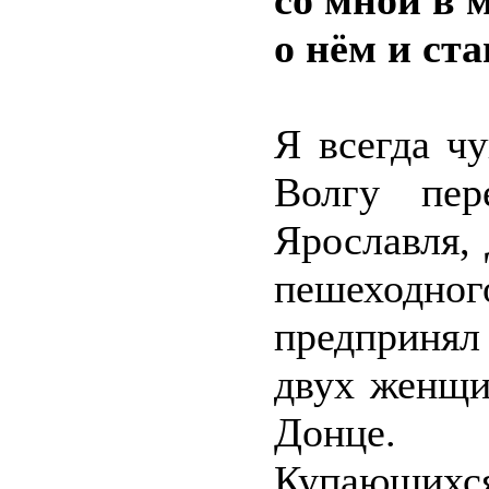
со мной в 
о нём и ста
Я всегда чу
Волгу пе
Ярославля,
пешеходно
предприня
двух женщи
Донце.
Купающихс