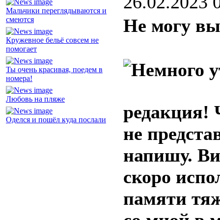
26.02.2023 
Мальчики переглядываются и
смеются
Не могу вы
Кружевное бельё совсем не
помогает
Ты очень красивая, поедем в
номера!
Любовь на пляже
редакция! 
Оделся и пошёл куда послали
не предста
напишу. Ви
скоро испо
памяти тя