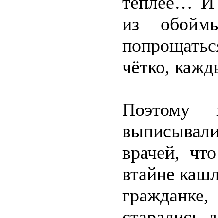
теплее… И 
из обойм
попрощатьс
чётко, кажд
Поэтому 
выписывал
врачей, чт
втайне кашл
гражданке,
старались 