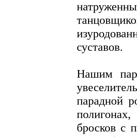
натруже
танцовщ
изуродов
суставов.
Нашим пар
увеселите
парадной р
полигона
бросков с 