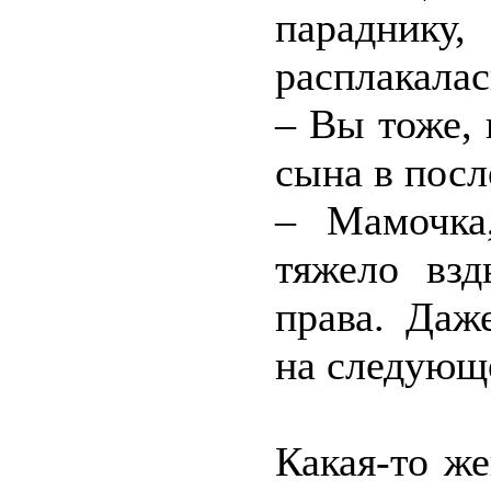
параднику
расплакалас
– Вы тоже, 
сына в посл
– Мамочка
тяжело вз
права. Даж
на следующ
Какая-то ж