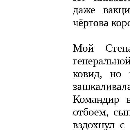
даже вакц
чёртова кор
Мой Степ
генерально
ковид, но 
зашкалива
Командир 
отбоем, сып
вздохнул с