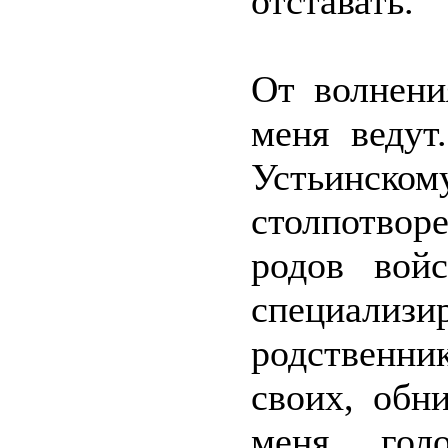
отставать.
От волнени
меня веду
Устьинско
столпотвор
родов вой
специализи
родственни
своих, обн
меня гол