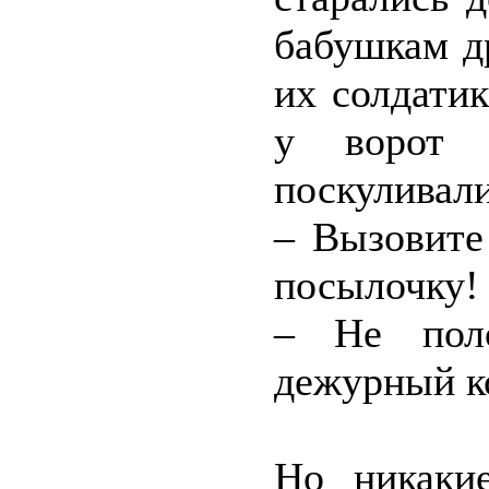
бабушкам д
их солдати
у ворот 
поскуливал
– Вызовите
посылочку!
– Не поло
дежурный к
Но никаки