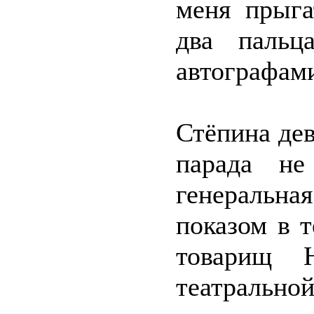
меня прыга
два пальц
автографами
Стёпина де
парада не
генеральна
показом в 
товарищ Н
театрально