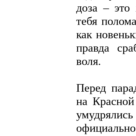
доза – это
тебя полома
как новеньк
правда сра
воля.
Перед пара
на Красной
умудрялис
официаль