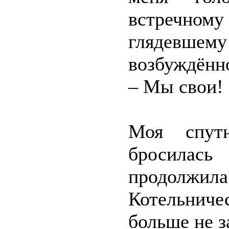
встречном
глядевше
возбуждённ
– Мы свои!
Моя спутн
бросилас
продолжи
Котельниче
больше не з