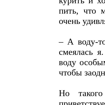
курить и х
пить, что 
очень удивл
– А воду-т
смеялась я
воду особы
чтобы заод
Но таког
приветствуе