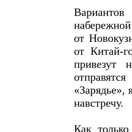
Вариантов 
набережной
от Новокуз
от Китай-г
привезут 
отправятс
«Зарядье», 
навстречу.
Как только