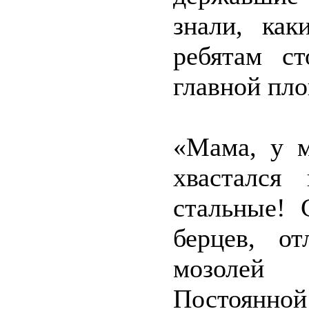
знали, ка
ребятам с
главной пл
«Мама, у м
хвастался
стальные! 
берцев, от
мозолей
Постоянно