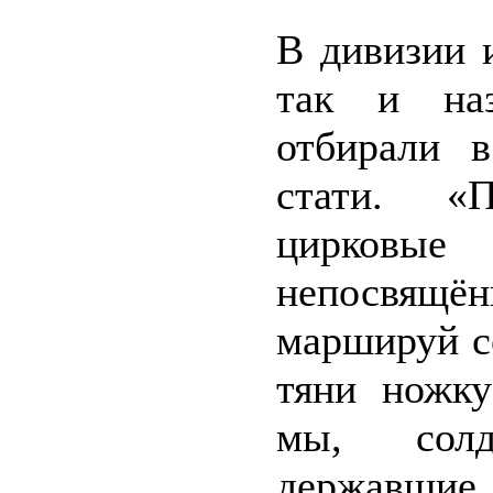
В дивизии 
так и наз
отбирали 
стати. «П
цирковы
непосвящё
маршируй с
тяни ножку
мы, солд
державшие 