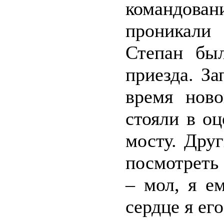
командова
проникали 
Степан был
приезда. З
время ново
стояли в о
мосту. Дру
посмотреть
– мол, я е
сердце я ег