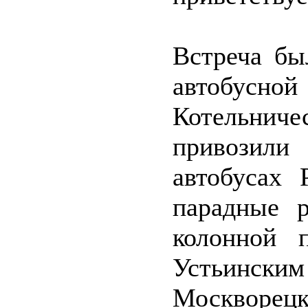
Встреча бы
автобусно
Котельнич
привозили
автобусах 
парадные 
колонной 
Устьинс
Москворец