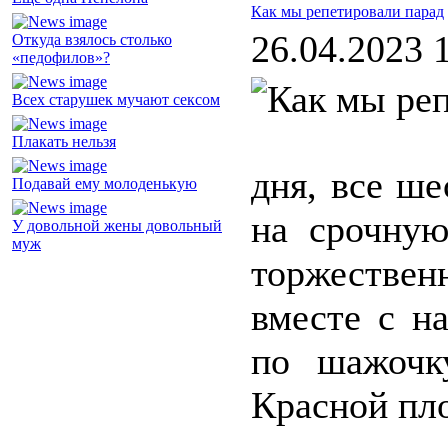
Как мы репетировали парад
26.04.2023 
Откуда взялось столько
«педофилов»?
Всех старушек мучают сексом
Плакать нельзя
дня, все ше
Подавай ему молоденькую
на срочну
У довольной жены довольный
муж
торжественн
вместе с н
по шажочк
Красной пл