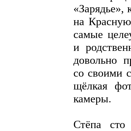
«Зарядье», 
на Красную
самые целе
и родствен
довольно 
со своими 
щёлкая фо
камеры.
Стёпа сто