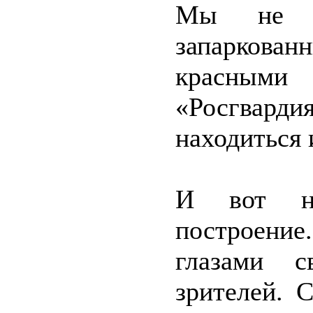
Мы не с
запаркован
красным
«Росгварди
находиться 
И вот н
построение
глазами с
зрителей. 