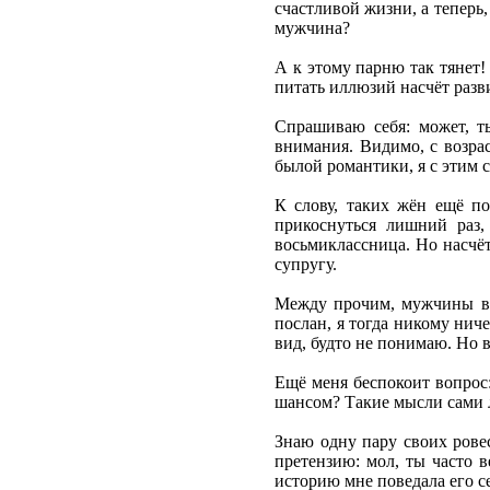
счастливой жизни, а теперь
мужчина?
А к этому парню так тянет!
питать иллюзий насчёт раз
Спрашиваю себя: может, т
внимания. Видимо, с возра
былой романтики, я с этим 
К слову, таких жён ещё по
прикоснуться лишний раз,
восьмиклассница. Но насчёт
супругу.
Между прочим, мужчины все
послан, я тогда никому нич
вид, будто не понимаю. Но 
Ещё меня беспокоит вопрос:
шансом? Такие мысли сами л
Знаю одну пару своих ровес
претензию: мол, ты часто в
историю мне поведала его се