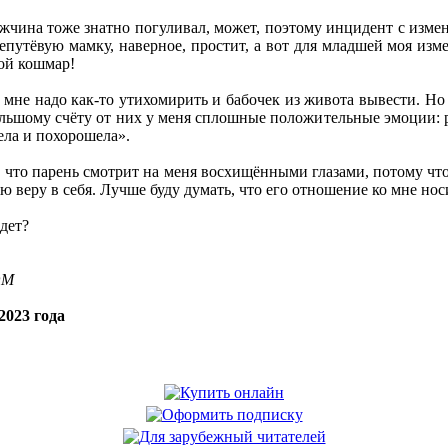
ужчина тоже знатно погуливал, может, поэтому инцидент с изм
епутёвую мамку, наверное, простит, а вот для младшей моя изме
ой кошмар!
мне надо как-то утихомирить и бабочек из живота вывести. Но о
льшому счёту от них у меня сплошные положительные эмоции: раб
ела и похорошела».
, что парень смотрит на меня восхищёнными глазами, потому что 
яю веру в себя. Лучше буду думать, что его отношение ко мне нос
дет?
OM
2023 года