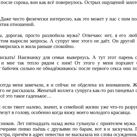
, после сорока, вон как всё повернулось. Острых ощущений захот
 Даже чисто физически интересно, как это может у нас с ним по
вития отношений.
ы, дорогая, просто разлюбила мужа? Отвечаю: нет, я его лю
стом выросли запросы. А супруг мне этого не даёт. Он другой
смирилась и жила раньше спокойно.
искать! Наизнанку для семьи вывернусь. А тут этот парень с
 и мне так тепло рядом с ним! От этого у меня порхают 
 бабочек сильно не обнадёживаюсь: после первого секса они пор
гда меня замечали, я и сейчас не обделена их вниманием. Ж
его не рассказала. Женатый коллега супруга как-то раз танцева
всё это такое гаденькое…
 если тянет налево, значит, в семейной жизни уже что-то разру
езут в голову, особенно когда вижу моего молодого красавца.
ников. Лет пятнадцать назад жена гульнула с приятелем мужа.
ечерами пивко пьёшь с друзьями по барам, вот я и заскучала.
стра, причём в адрес невестки не высказала ни слова осуждения