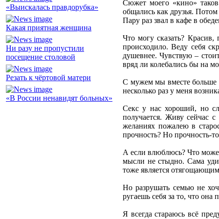
Сюжет моего «кино» таков.
«Выискалась правдорубка»
общались как друзья. Потом
Пару раз звал в кафе в обед
Какая приятная женщина
Что могу сказать? Красив, 
происходило. Веду себя ск
Ни разу не пропустили
душевнее. Чувствую – стоит
посещение столовой
вряд ли колебались бы на мо
Резать к чёртовой матери
С мужем мы вместе больше д
несколько раз у меня возник
«В России ненавидят больных»
Секс у нас хороший, но сл
получается. Живу сейчас с
желаниях пожалею в старос
прочность? Но прочность-то
А если влюблюсь? Что может 
мысли не стыдно. Сама удив
тоже является отягощающим 
Но разрушать семью не хочу
ругаешь себя за то, что она
Я всегда стараюсь всё пре