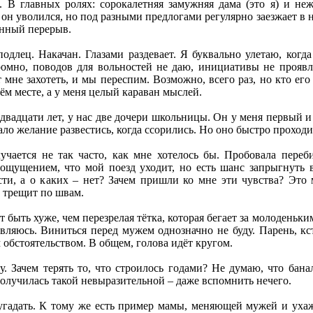
 В главных ролях: сорокалетняя замужняя дама (это я) и не
 он уволился, но под разными предлогами регулярно заезжает в 
енный перерыв.
подлец. Накачан. Глазами раздевает. Я буквально улетаю, ког
ромно, поводов для вольностей не даю, инициативы не прояв
 мне захотеть, и мы переспим. Возможно, всего раз, но кто е
ём месте, а у меня целый караван мыслей.
вадцати лет, у нас две дочери школьницы. Он у меня первый и
ало желание развестись, когда ссорились. Но оно быстро проходи
учается не так часто, как мне хотелось бы. Пробовала пере
 ощущением, что мой поезд уходит, но есть шанс запрыгнуть
ти, а о каких – нет? Зачем пришли ко мне эти чувства? Это
 трещит по швам.
быть хуже, чем перезрелая тётка, которая бегает за молоденьким
ляюсь. Виниться перед мужем однозначно не буду. Парень, кст
обстоятельством. В общем, голова идёт кругом.
. Зачем терять то, что строилось годами? Не думаю, что бана
 получилась такой невыразительной – даже вспомнить нечего.
дугадать. К тому же есть пример мамы, меняющей мужей и ухаж