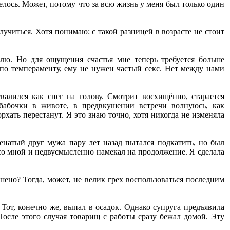
елось. Может, потому что за всю жизнь у меня был только один
лучиться. Хотя понимаю: с такой разницей в возрасте не стоит
блю. Но для ощущения счастья мне теперь требуется больше
 по темпераменту, ему не нужен частый секс. Нет между нами
валился как снег на голову. Смотрит восхищённо, старается
бабочки в животе, в предвкушении встречи волнуюсь, как
хать перестанут. Я это знаю точно, хотя никогда не изменяла
енатый друг мужа пару лет назад пытался подкатить, но был
л со мной и недвусмысленно намекал на продолжение. Я сделала
шено? Тогда, может, не велик грех воспользоваться последним
 Тот, конечно же, выпал в осадок. Однако супруга предъявила
 После этого случая товарищ с работы сразу бежал домой. Эту
.