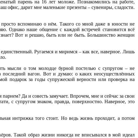
женатый парень на 16 лет моложе. Познакомились на работе,
наш офис, дарит мне маленькие презенты – сувениры, сладости.
да просто вспоминаю о нём. Такого со мной даже в юности не
ляю. Однако наше общение с каждой встречей становится всё
го знает? Вот и решаю, быть или не быть. Большинство женщин
 единственный. Ругаемся и миримся – как все, наверное. Лишь
ло.
бить мысли о том молодце бурной постелью с супругом – не
 в последний вагон. Вот и думаю: о каких неосуществлённых
 мой подарок за годы супружеской верности или проверка на
 парнем? Да и совесть замучает. Впрочем, мне и сейчас за свои
ати, с супругом знаком, правда, поверхностно. Наверное, это
льная интрижка того стоит. Но ведь жизнь проходит, а потом
ёров. Такой образ жизни никогда не вписывался в мой идеал