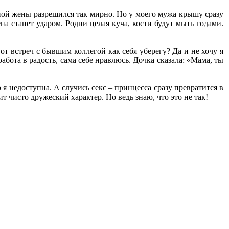
еной жены разрешился так мирно. Но у моего мужа крышу сразу
на станет ударом. Родни целая куча, кости будут мыть годами.
т встреч с бывшим коллегой как себя уберегу? Да и не хочу я
ота в радость, сама себе нравлюсь. Дочка сказала: «Мама, ты
я недоступна. А случись секс – принцесса сразу превратится в
ит чисто дружеский характер. Но ведь знаю, что это не так!