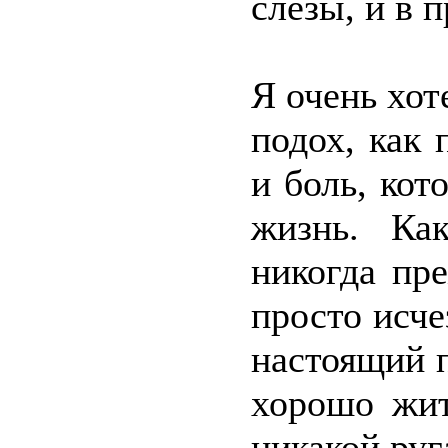
слёзы, и в 
Я очень хот
подох, как 
и боль, ко
жизнь. Ка
никогда пр
просто исч
настоящий п
хорошо жит
никакой руг