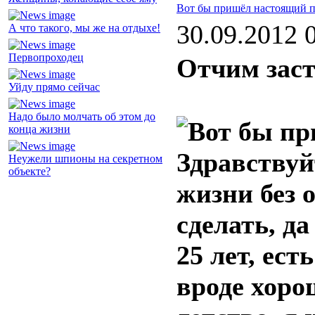
Вот бы пришёл настоящий 
30.09.2012 
А что такого, мы же на отдыхе!
Первопроходец
Отчим зас
Уйду прямо сейчас
Надо было молчать об этом до
конца жизни
Здравствуй
Неужели шпионы на секретном
объекте?
жизни без 
сделать, да
25 лет, ест
вроде хоро