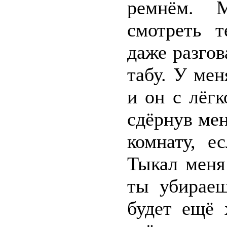
ремнём. М
смотреть т
даже разгов
табу. У ме
и он с лёгк
сдёрнув мен
комнату, е
Тыкал меня
ты убираеш
будет ещё 