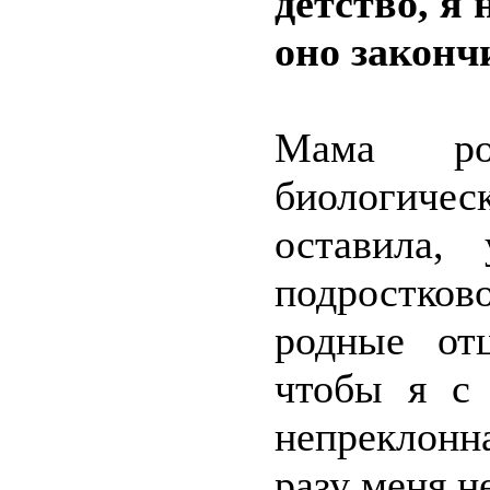
детство, я 
оно законч
Мама ро
биологичес
оставила,
подростко
родные от
чтобы я с
непреклонна
разу меня н