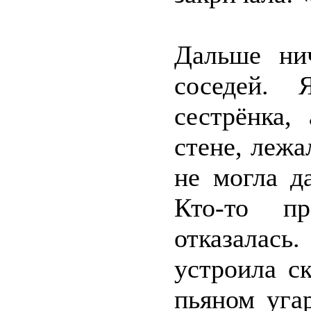
Дальше ни
соседей. 
сестрёнка,
стене, лежа
не могла д
Кто-то п
отказалас
устроила с
пьяном уга