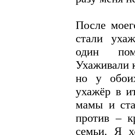
После моег
стали ухаж
один пом
Ухаживали к
но у обои
ухажёр в и
мамы и ста
против – к
семьи. Я х