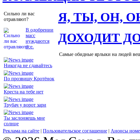
Я, ТЫ, ОН, 
Сильно ли вас
отравляют?
В одобрении
ДОХОДИТ Д
масс
нуждаются
все.
Самые обидные ярлыки на людей ве
Никогда не сдавайтесь
По прозвищу Кротёнок
Креста на тебе нет
Трубач у ворот зари
Ты заслоняешь мне
солнце
Реклама на сайте
|
Пользовательское соглашение
|
Анонсы номе