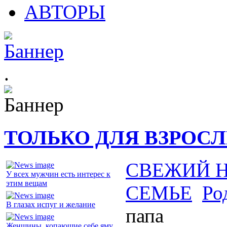
АВТОРЫ
.
ТОЛЬКО ДЛЯ ВЗРОС
СВЕЖИЙ 
У всех мужчин есть интерес к
этим вещам
СЕМЬЕ
Ро
В глазах испуг и желание
папа
Женщины, копающие себе яму