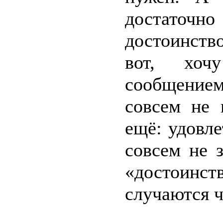
достато
достоинство
вот, хоч
сообщение
совсем не 
ещё: удовл
совсем не 
«достоинс
случаются 