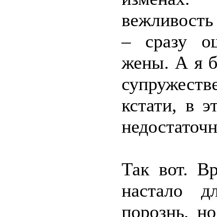
вежливость
– сразу о
жены. А я 
супружеств
кстати, в 
недостаточ
Так вот. В
настало д
порознь, н