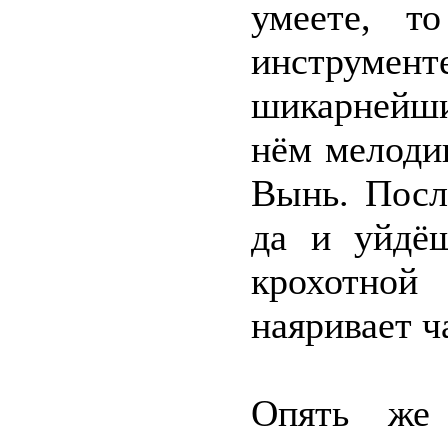
умеете, т
инструмен
шикарнейши
нём мелоди
Вынь. Пос
да и уйдёш
крохотно
наяривает ч
Опять же