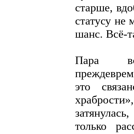
старше, вд
статусу не 
шанс. Всё-т
Пара вс
преждеврем
это связа
храброст
затянулась
только рас