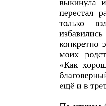
выкинула и
перестал р
только вз
избавилис
конкретно 
моих родст
«Как хорош
благоверны
ещё и в тре