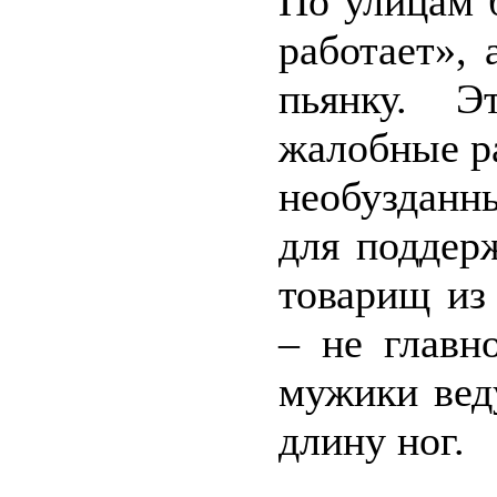
По улицам 
работает», 
пьянку. Э
жалобные р
необузданн
для поддер
товарищ из
– не главн
мужики вед
длину ног.