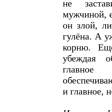
не заста
мужчиной, е
он злой, л
гулёна. А у
корню. Ещ
убеждая о
главное
обеспечива
и главное, 