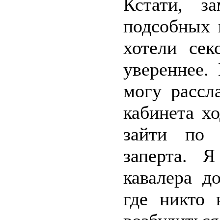
Кстати, з
подсобных 
хотели сек
увереннее.
могу рассл
кабинета х
зайти по 
заперта. 
кавалера д
где никто 