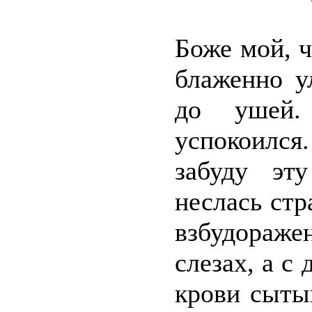
Боже мой, ч
блаженно у
до ушей.
успокоилс
забуду эт
неслась стр
взбудоражен
слезах, а с
крови сыты