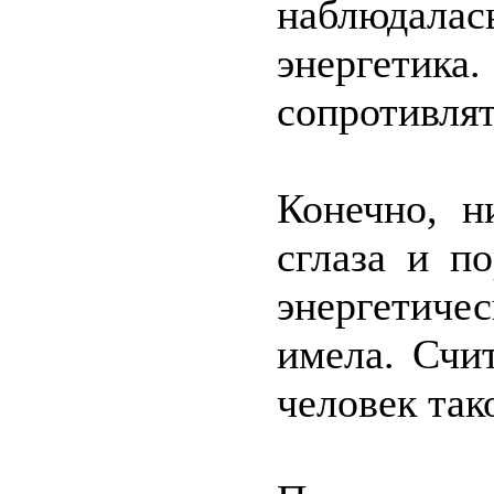
наблюдала
энергет
сопротивлят
Конечно, н
сглаза и п
энергетич
имела. Счи
человек так