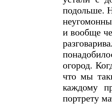
подольше. Н
неугомонны
и вообще ч
разговар
понадобил
огород. Ког
что мы так
каждому п
портрету ма