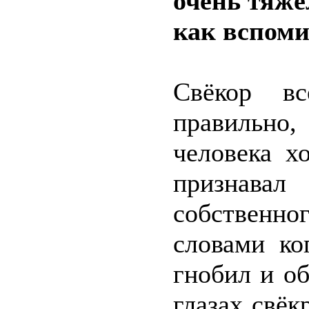
очень тяжё
как вспоми
Свёкор вс
правильно,
человека х
признавал
собственн
словами ко
гнобил и об
глазах свёк