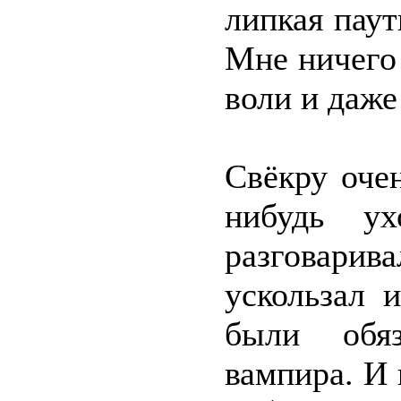
липкая паут
Мне ничего 
воли и даже
Свёкру оче
нибудь у
разговари
ускользал и
были обя
вампира. И 