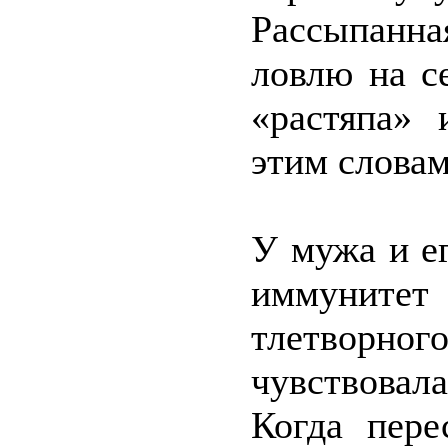
Рассыпанна
ловлю на с
«растяпа» 
этим словам
У мужа и е
иммунитет 
тлетворног
чувствова
Когда пере