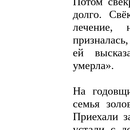
Потом свек
долго. Свё
лечение,
призналась
ей высказ
умерла».
На годовщ
семья зол
Приехали з
устали с д