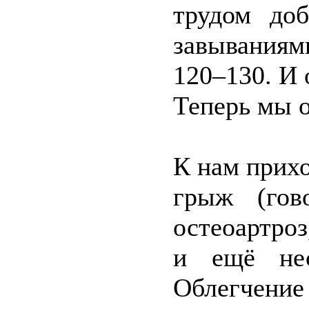
трудом доб
завываниям
120–130. И
Теперь мы о
К нам прихо
грыж (гов
остеоартроз
и ещё нес
Облегчение