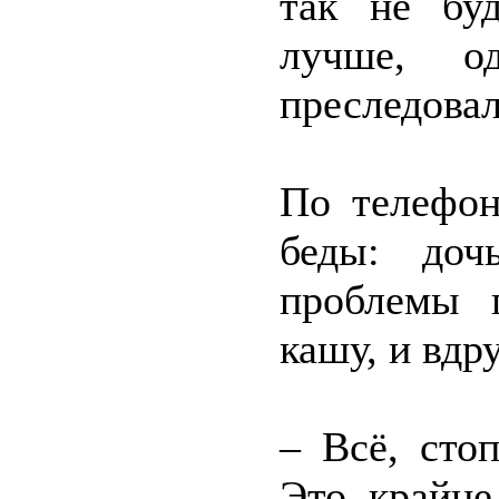
так не бу
лучше, од
преследовал
По телефон
беды: доч
проблемы 
кашу, и вдр
– Всё, сто
Это крайне