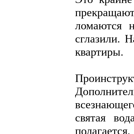
прекращаю
ломаются н
сглазили. 
квартиры.
Проинстру
Дополнител
всезнающег
святая вод
полагаетс