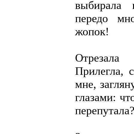
выбирала 
передо мн
жопок!
Отрезала 
Прилегла, 
мне, загля
глазами: чт
перепутала?