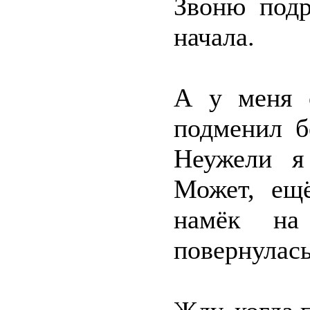
Звоню подр
начала.
А у меня о
подменил б
Неужели я
Может, ещ
намёк на
повернулась