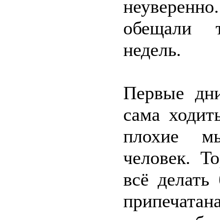
неуверенн
обещали т
недель.
Первые дни
сама ходит
плохие м
человек. Т
всё делать
припечатана