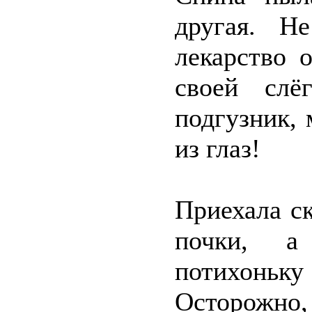
другая. Н
лекарство 
своей слё
подгузник,
из глаз!
Приехала ск
почки, а 
потихонь
Осторожно