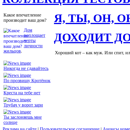
Я, ТЫ, ОН, 
Какое впечатление
производит ваш дом?
Дом
ДОХОДИТ Д
воплощает
черты
личности
жильцов
.
Хороший кот – как муж. Или спит, и
Никогда не сдавайтесь
По прозвищу Кротёнок
Креста на тебе нет
Трубач у ворот зари
Ты заслоняешь мне
солнце
Реклама на сайте
|
Пользовательское соглашение
|
Анонсы номе