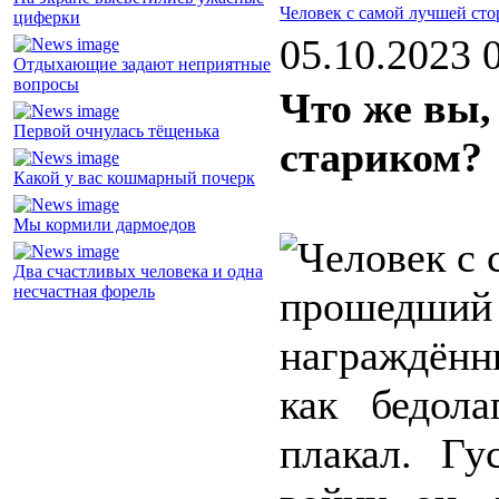
Человек с самой лучшей ст
циферки
05.10.2023 
Отдыхающие задают неприятные
вопросы
Что же вы,
Первой очнулась тёщенька
стариком?
Какой у вас кошмарный почерк
Мы кормили дармоедов
Два счастливых человека и одна
несчастная форель
прошедший
награждённ
как бедол
плакал. Гу