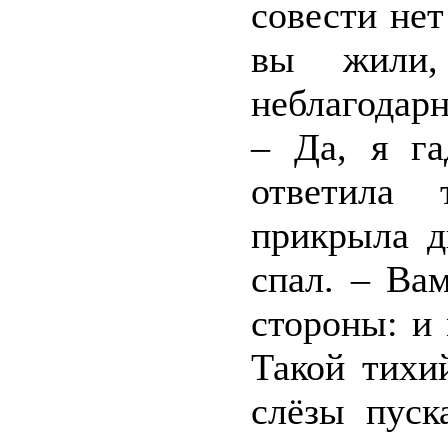
совести нет
вы жили
неблагодарн
– Да, я га
ответила 
прикрыла д
спал. – Ва
стороны: и 
Такой тихи
слёзы пуск