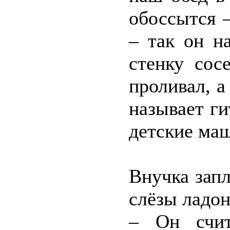
обоссытся –
– так он н
стенку сос
проливал, а
называет ги
детские маш
Внучка запл
слёзы ладон
– Он счит