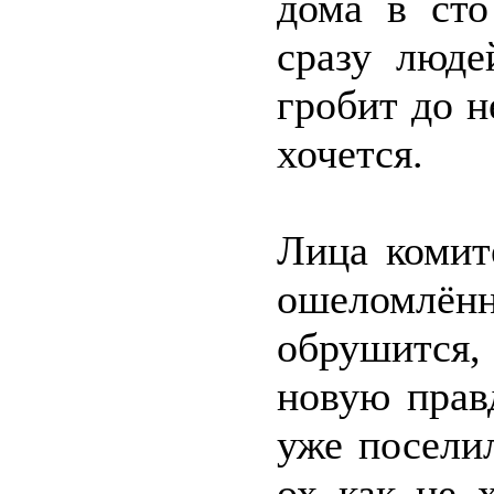
дома в сто
сразу люде
гробит до н
хочется.
Лица комит
ошеломлён
обрушится
новую прав
уже посели
ох как не 