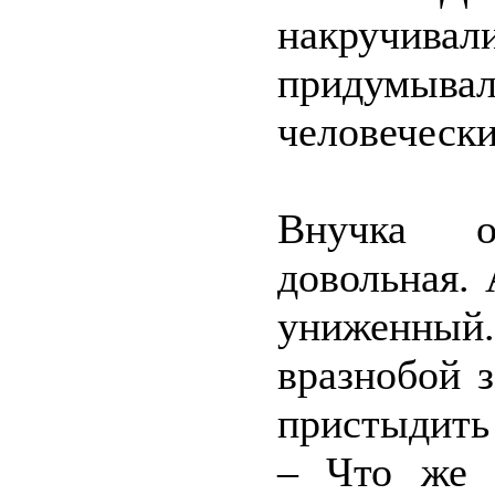
накручивали
придумыв
человечески
Внучка о
довольная.
униженны
вразнобой 
пристыдить 
– Что же 