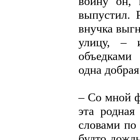
войну он, 
выпустил. 
внучка выгн
улицу, – 
объедками
одна добрая
– Со мной 
эта родная
словами по 
будто дождь