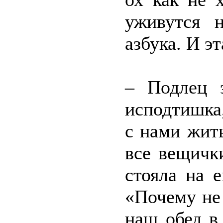
уживутся 
азбука. И э
– Подлец э
исподтишка
с нами жить
все вещичк
стояла на 
«Почему не 
наш обед в