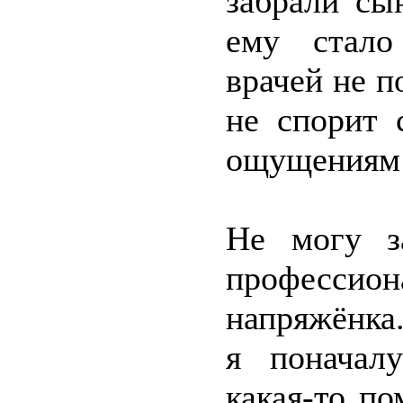
забрали сы
ему стало
врачей не п
не спорит 
ощущениям 
Не могу з
профессион
напряжёнка.
я поначалу
какая-то п