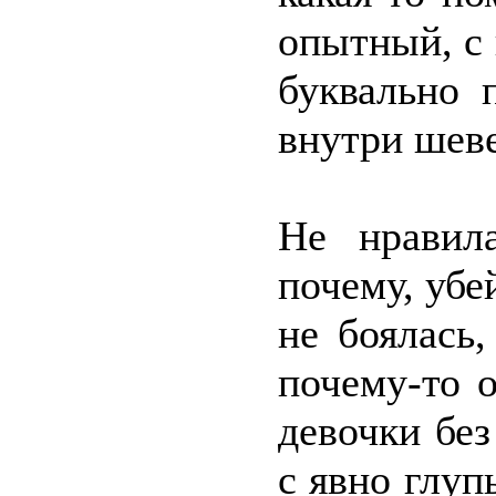
опытный, с
буквально 
внутри шеве
Не нравил
почему, убе
не боялась
почему-то 
девочки бе
с явно глу