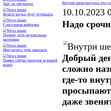
Внутри шевельнулось что-т
Чай, не обеднеете
10.10.2023 
Везите внука, буду тетёшкать
Надо срочно
Счастливая кофточка
Почему дети недовольны
матерями
Мне нечего тебе завещать
Добрый ден
Прямо сейчас приедем за вашей
козой
сложно наз
где-то вну
просыпаютс
даже звеня