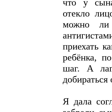
что у сын
отекло лиц
можно ли 
антигист
приехать к
ребёнка, п
шаг. А лаг
добираться 
Я дала сог