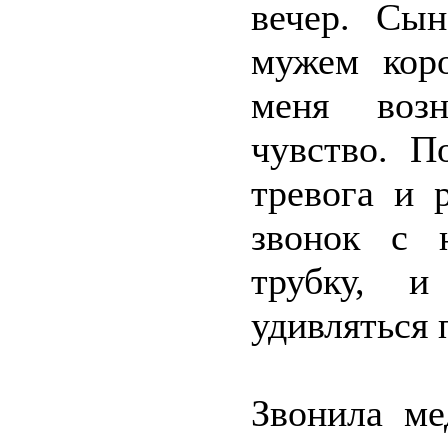
вечер. Сы
мужем кор
меня возн
чувство. П
тревога и 
звонок с 
трубку, и
удивляться 
Звонила ме