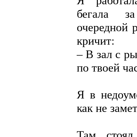
Я работал
бегала з
очередной 
кричит:
– В зал с р
по твоей ча
Я в недоум
как не заме
Там стоял