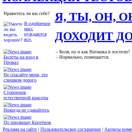
Я, ТЫ, ОН, 
Нравитесь ли вы себе?
В одобрении
масс
ДОХОДИТ Д
нуждаются
все.
– Коля, ну и как Наташка в постели?
Билеты на вход в
– Нормально, помещается.
Провал
Не спасайте меня, это
слишком дорого
Сторонник
естественной красоты
Никогда не сдавайтесь
По прозвищу Кротёнок
Реклама на сайте
|
Пользовательское соглашение
|
Анонсы номе