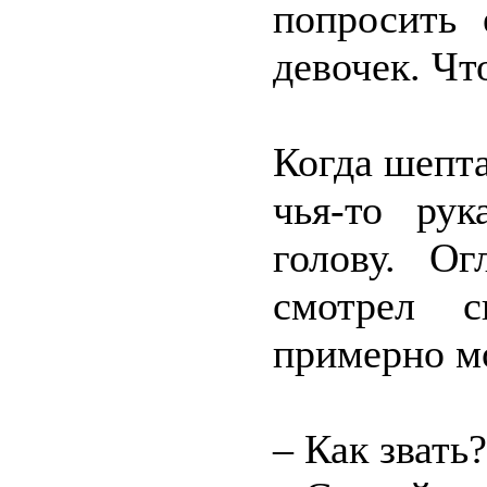
попросить 
девочек. Что
Когда шепт
чья-то ру
голову. О
смотрел с
примерно мо
– Как звать