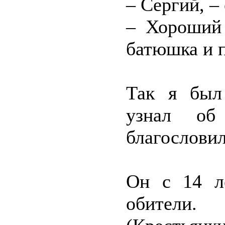
– Сергий, – 
– Хороший 
батюшка и п
Так я был
узнал об
благослови
Он с 14 л
обители