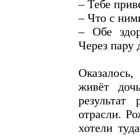
– Тебе прив
– Что с ним
– Обе здор
Через пару 
Оказалось,
живёт доч
результат 
отрасли. Р
хотели туд