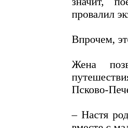
значит, п
провалил эк
Впрочем, эт
Жена поз
путешестви
Псково-Печ
– Настя ро
вместе с м