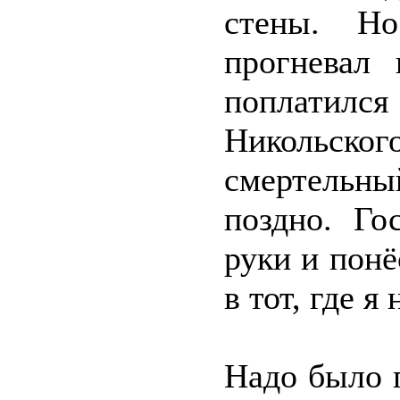
стены. Н
прогневал 
поплатилс
Никольског
смертельный
поздно. Го
руки и понё
в тот, где я
Надо было 