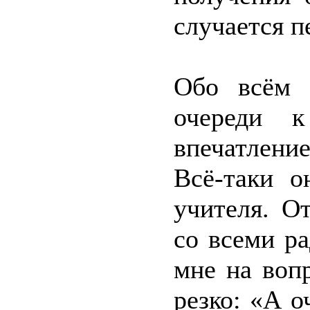
случается п
Обо всём 
очереди 
впечатлени
Всё-таки о
учителя. О
со всеми р
мне на воп
резко: «А о