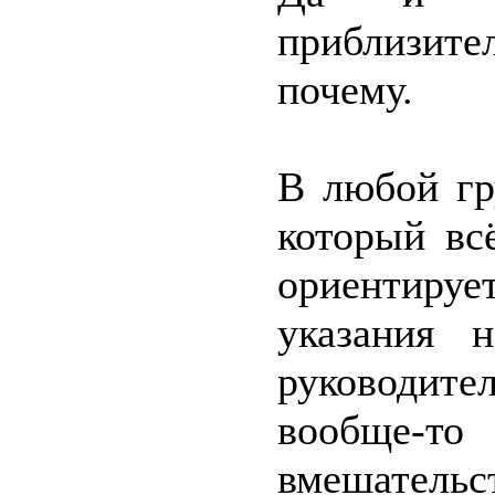
приблизите
почему.
В любой гр
который вс
ориентирует
указания 
руководите
вообще-
вмешате