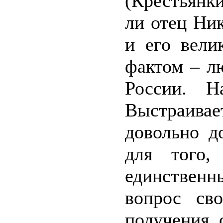
(Крестьянк
ли отец Ни
и его вели
фактом – л
России. Н
Выстраивае
довольно д
для того,
единствен
вопрос св
получения 