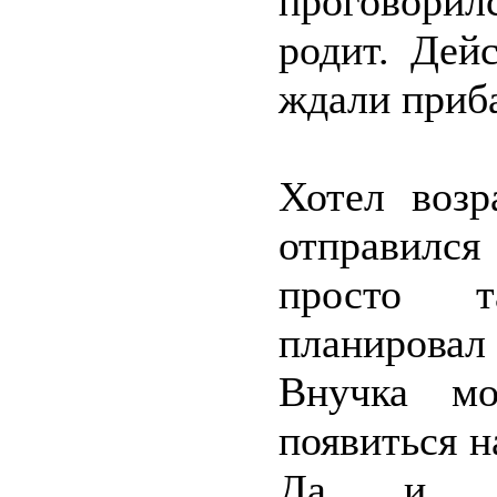
проговорил
родит. Дей
ждали приба
Хотел возр
отправилс
просто т
планировал 
Внучка мо
появиться н
Да и ра