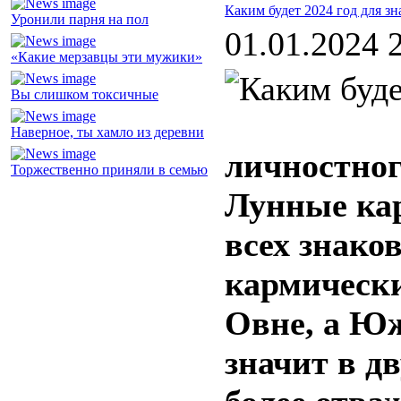
Каким будет 2024 год для зн
Уронили парня на пол
01.01.2024 
«Какие мерзавцы эти мужики»
Вы слишком токсичные
Наверное, ты хамло из деревни
личностног
Торжественно приняли в семью
Лунные кар
всех знако
кармически
Овне, а Юж
значит в д