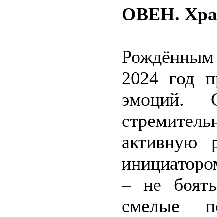
ОВЕН. Храб
Рождённым
2024 год п
эмоций. С
стремител
активную 
инициаторо
– не боять
смелые по