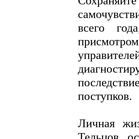
Сохраняйт
самочувств
всего год
присмот
управителе
диагностир
последс
поступков.
Личная жиз
Тельцов ос