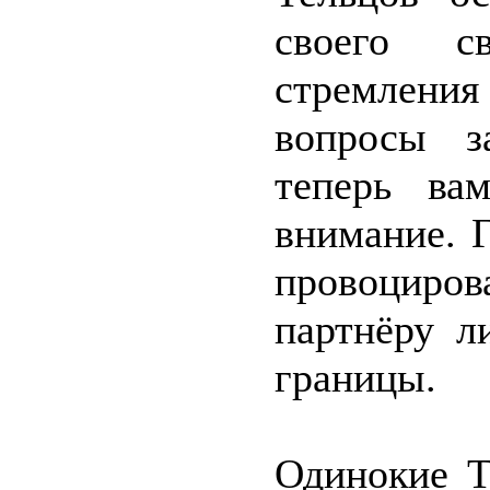
своего с
стремлени
вопросы з
теперь ва
внимание. Г
провоциров
партнёру л
границы.
Одинокие Т