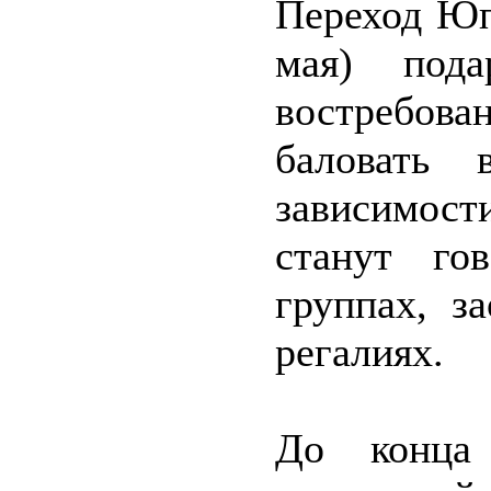
Переход Юп
мая) пода
востребова
баловать 
зависимост
станут го
группах, з
регалиях.
До конца