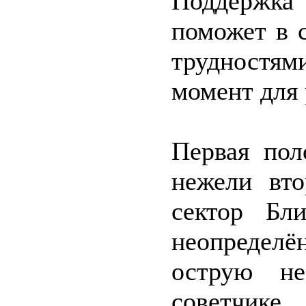
Поддержка
поможет в 
трудност
момент для 
Первая пол
нежели вт
сектор Бл
неопредел
острую не
советчике