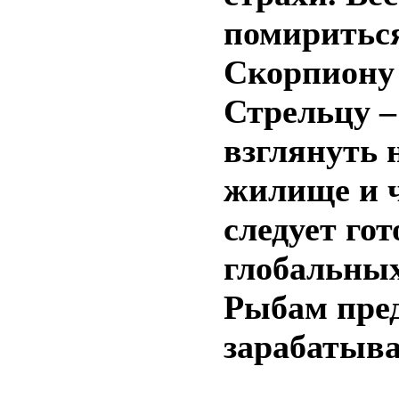
помириться
Скорпиону 
Стрельцу –
взглянуть 
жилище и ч
следует го
глобальных
Рыбам пред
зарабатыва