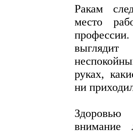
Ракам сле
место раб
профессии
выгляди
неспокойны
руках, как
ни приходи
Здоровью 
внимание 