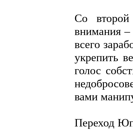
Со второй
внимания –
всего зараб
укрепить в
голос собст
недобросо
вами манип
Переход Юп