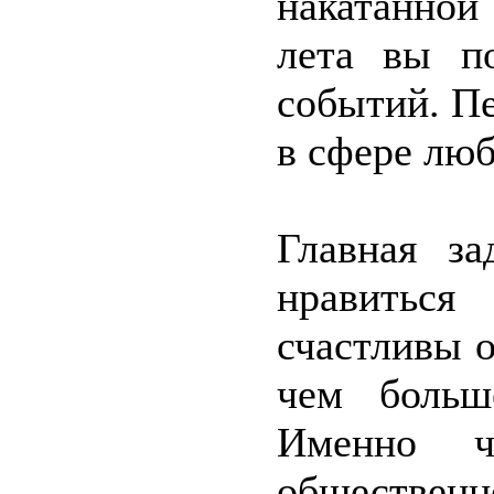
накатанной
лета вы по
событий. П
в сфере люб
Главная з
нравитьс
счастливы о
чем больш
Именно ч
обществен