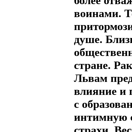
более отва
воинами. Т
притормози
душе. Близ
общественн
стране. Ра
Львам пред
влияние и 
с образова
интимную с
страхи. Ве