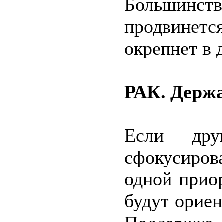
Большинств
продвинет
окрепнет в 
РАК. Держа
Если друг
сфокусиро
одной прио
будут орие