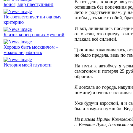
В тот день, в конце август
Бойся, мир преступный!
оставшись без попечения род
лето к родственникам, у на
Не соответствует ни одному
чтобы дать мне с собой, бра
критерию
И вот, лишившись последней
от мысли, что приеду в инт
Близок конец наших мучений
плакала всё сильней.
Хорошо быть москвичом –
Тропинка заканчивалась, ос
можно не работать
не было предела, ведь по те
История моей глупости
На пути к автобусу я усл
самогоном и потерял 25 руб
обронил.
Я доехала до города, накуп
помине) и очень счастливая 
Уже будучи взрослой, я и с
были кому-то нужней». Ведь
Из письма Ирины Козловской
г. Великие Луки, Псковская 