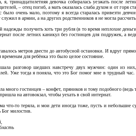
а, я, тринадцатилетняя девочка собиралась уезжать после летн
ителей, – отец погиб, а мать оказалась слаба духом и от горя с
с было очень мало, поэтому я всегда старалась привезти девчо
т служил в армии, а на других родственников я не могла рассчит
 надежды получить хоть три рубля (в то время неплохие деньги
ернат после летних каникул без гостинцев для подружек, а ведь
тавалось метров двести до автобусной остановки. И вдруг прям
м временам для ребёнка это было целое состояние.
ышала разговор шедших навстречу двух мужчин: один из них,
лей. Уже тогда я поняла, что это Бог помог мне в трудный час.
ила много гостинцев – конфет, пряников и тому подобного (ведь
пришла на автовокзал, чтобы уехать в свой интернат.
ама что-то теряла, и мои дети иногда тоже, пусть и небольшие 
 Бог милостив.
,
область