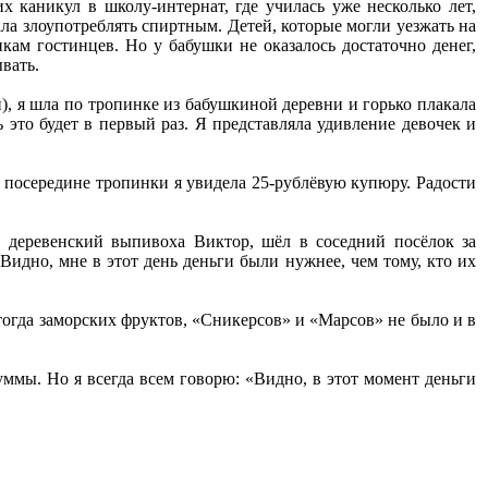
их каникул в школу-интернат, где училась уже несколько лет,
тала злоупотреблять спиртным. Детей, которые могли уезжать на
нкам гостинцев. Но у бабушки не оказалось достаточно денег,
ывать.
), я шла по тропинке из бабушкиной деревни и горько плакала
 это будет в первый раз. Я представляла удивление девочек и
о посередине тропинки я увидела 25-рублёвую купюру. Радости
 деревенский выпивоха Виктор, шёл в соседний посёлок за
 Видно, мне в этот день деньги были нужнее, чем тому, кто их
 тогда заморских фруктов, «Сникерсов» и «Марсов» не было и в
суммы. Но я всегда всем говорю: «Видно, в этот момент деньги