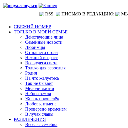
RSS:
ПИСЬМО В РЕДАКЦИЮ:
МЫ
СВЕЖИЙ НОМЕР
ТОЛЬКО В МОЕЙ СЕМЬЕ
Действующие лица
Семейные новости
Любимцы
От нашего стола
Нежный возраст
Все чудеса света
Только для взрослых
Родня
На что жалуетесь
Так не бывает
Мелочи жизни
Небо и земля
Жизнь и кошелёк
Любовь, измена
Проверено временем
В лучах славы
РАЗВЛЕЧЕНИЯ
Весёлая семейка