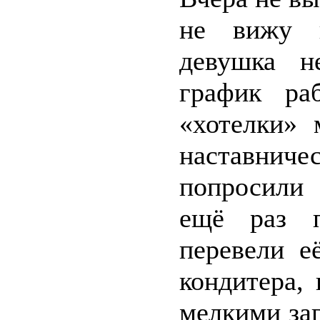
не вижу в
девушка н
график ра
«хотелки» 
наставни
попросили 
ещё раз п
перевели е
кондитера,
мелкими заг