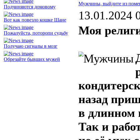
Мужчины, выйдите из поме
Подчиняются домовому
13.01.2024 
Вот как повезло кошке Шане
Моя религи
Пожалуйста, поторопи судьбу
Получаю сигналы в мозг
Обрезайте бывших мужей
кондитерск
назад приш
в длинном 
Так и рабо