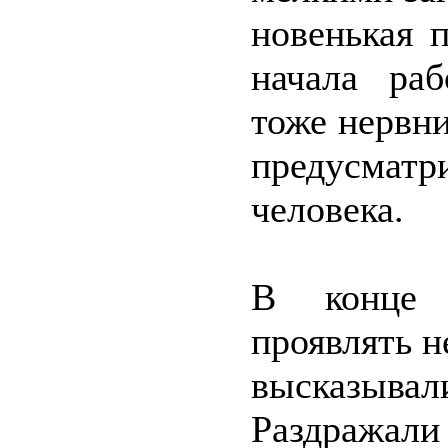
новенькая 
начала раб
тоже нервни
предусмат
человека.
В конце 
проявлять н
высказывал
Раздражал