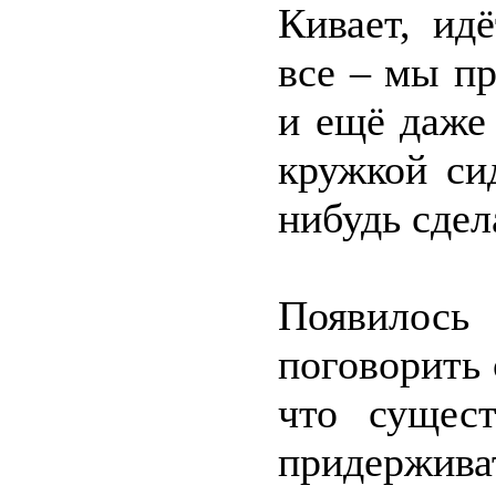
Кивает, ид
все – мы п
и ещё даже 
кружкой си
нибудь сдел
Появилось
поговорить 
что сущест
придержи