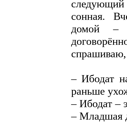
следующий 
сонная. Вч
домой – 
договорён
спрашиваю, 
– Ибодат н
раньше ухо
– Ибодат – 
– Младшая д