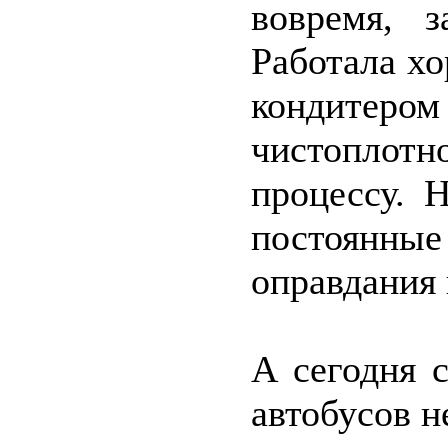
вовремя, з
Работала х
кондитеро
чистоплотно
процессу. 
постоянн
оправдания 
А сегодня 
автобусов 