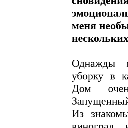
сновидения
эмоциональ
меня необы
нескольких
Однажды м
уборку в к
Дом очен
Запущенный
Из знакомы
виноград