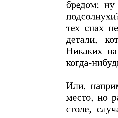
бредом: ну
подсолнухи
тех снах н
детали, к
Никаких на
когда-нибуд
Или, напри
место, но 
столе, слу