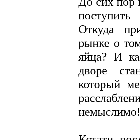
До сих пор 
поступить
Откуда пр
рынке о то
яйца? И ка
дворе ста
который ме
расслаблен
немыслимо
Кстати, пос