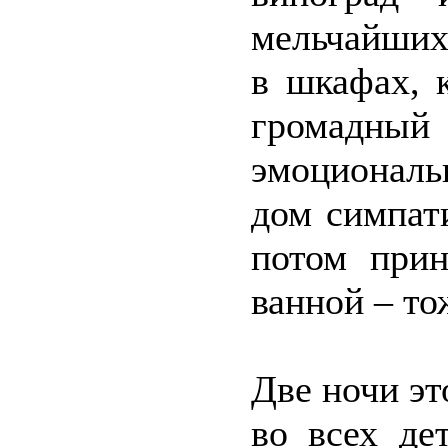
мельчайших
в шкафах, 
громадный 
эмоциональ
дом симпат
потом прин
ванной – то
Две ночи э
во всех де