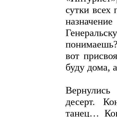
сутки всех 
назначени
Генераль
понимаешь?
вот присво
буду дома, а
Вернулись
десерт. Ко
танец… Ког