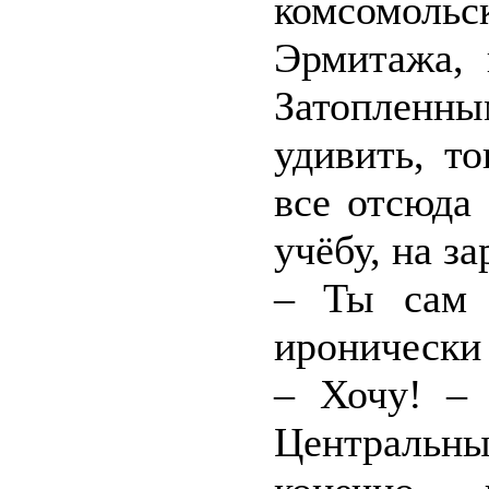
комсомольск
Эрмитажа, 
Затоплен
удивить, т
все отсюда 
учёбу, на з
– Ты сам 
иронически
– Хочу! –
Централь