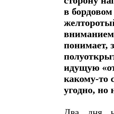
сторону на
в бордовом
желтороты
вниманием 
понимает, 
полуоткрыт
идущую «от
какому-то 
угодно, но 
Два дня н