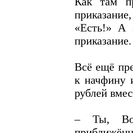
Как там п
приказани
«Есть!» А 
приказание.
Всё ещё пр
к начфину 
рублей вмес
– Ты, Во
приближённ