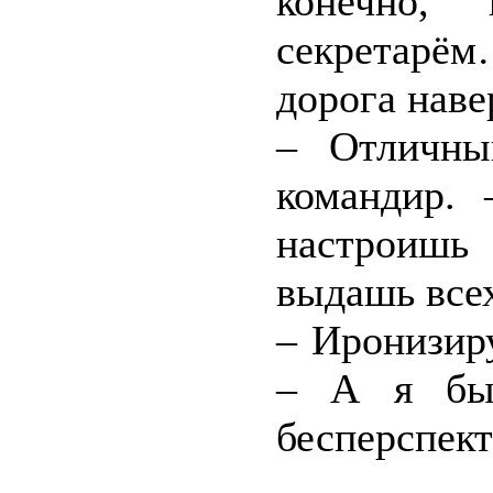
конечно,
секретарё
дорога наве
– Отличны
командир. 
настроишь 
выдашь все
– Иронизир
– А я бы 
бесперспек