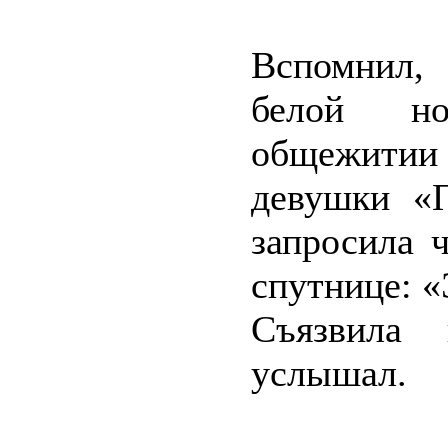
Вспомнил,
белой но
общежитии 
девушки «П
запросила 
спутнице: «
Съязвила 
услышал.