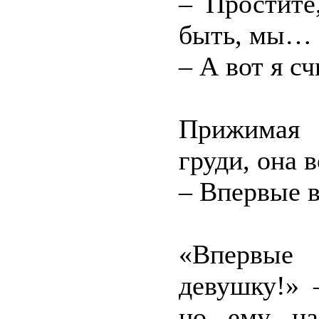
– Простите
быть, мы…
– А вот я с
Прижимая 
груди, она 
– Впервые 
«Впервые
девушку!» 
но ему на