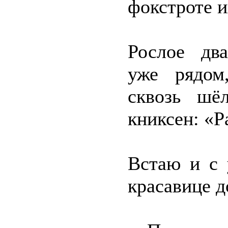
фокстроте и
Рослое два
уже рядом
сквозь шё
книксен: «Р
Встаю и с 
красавице д