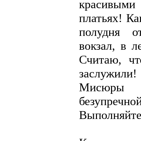
красивым
платьях! Ка
полудня о
вокзал, в 
Считаю, чт
заслужили
Мисюры 
безупречн
Выполняйте