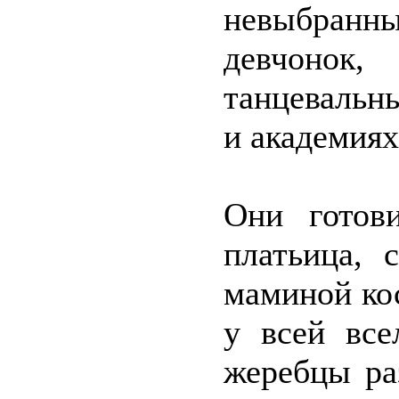
невыбранны
девчонок,
танцевальн
и академиях
Они готов
платьица, 
маминой кос
у всей все
жеребцы ра