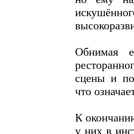
искушё
высокоразв
Обнимая е
ресторанно
сцены и по
что означае
К окончанию
у них в инс