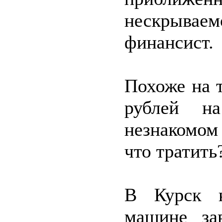
нескрывае
финансист.
Похоже на т
рублей н
незнакомом
что тратить
В Курск н
машине зав