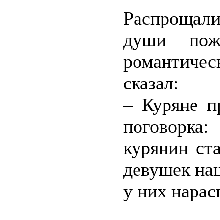
Распрощали
души пож
романтиче
сказал:
– Куряне п
поговорка
курянин ст
девушек наш
у них нарас