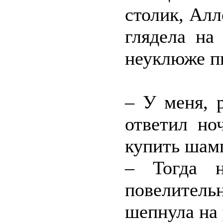
столик, Ал
глядела на
неуклюже пы
– У меня, р
ответил но
купить шам
– Тогда н
повелител
шепнула на 