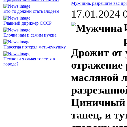
Мужчина, разрешите вас пр
17.01.2024 
Кто-то должен стать злодеем
Главный дирижёр СССР
Ёлочка нам и самим нужна
Навсегда потерял мать-кукушку
Дрожит от 
Неужели я самая толстая в
отражение 
городе?
масляной л
разрезанно
Циничный 
танец, и ту