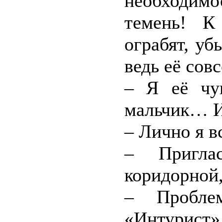
необходимо
темень! К
ограбят, уб
ведь её сов
– Я её чу
мальчик… И
– Лично я в
– Пригла
коридорной,
– Пробле
«Интурист»