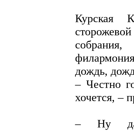
Курская К
сторожево
собрания
филармони
дождь, дож
– Честно г
хочется, – 
– Ну да