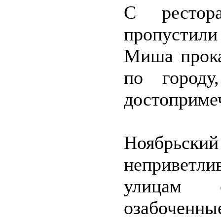
С рестор
пропустили
Миша прока
по городу
достоприме
Ноябрьски
непривет
улицам 
озабоченны