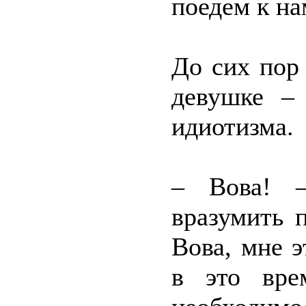
поедем к на
До сих пор 
девушке –
идиотизма.
– Вова! –
вразумить 
Вова, мне э
в это вре