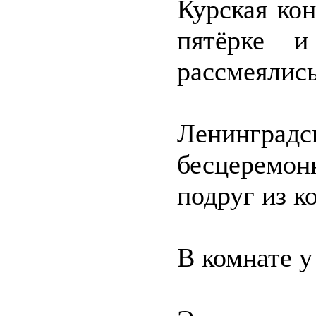
Курская ко
пятёрке 
рассмеялись
Ленингр
бесцеремо
подруг из к
В комнате у