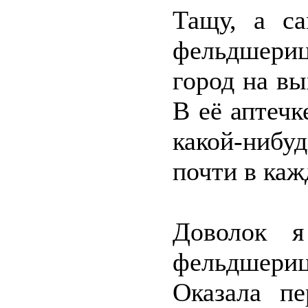
Тащу, а с
фельдшериц
город на в
В её аптечк
какой-нибуд
почти в каж
Доволок 
фельдшериц
Оказала п