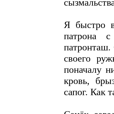
сызмальств
Я быстро 
патрона с
патронташ. 
своего руж
поначалу н
кровь, бр
сапог. Как 