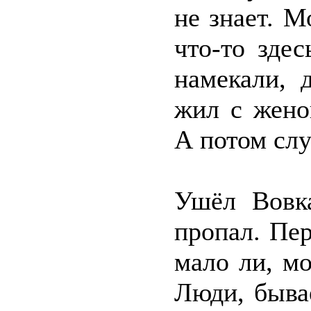
не знает. М
что-то зде
намекали, 
жил с жено
А потом слу
Ушёл Вовк
пропал. Пер
мало ли, м
Люди, бывае