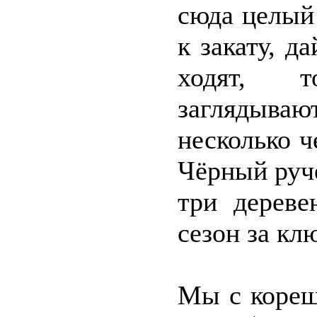
сюда целый
к закату, д
ходят, т
заглядыва
несколько 
Чёрный руче
три дереве
сезон за кл
Мы с кореш