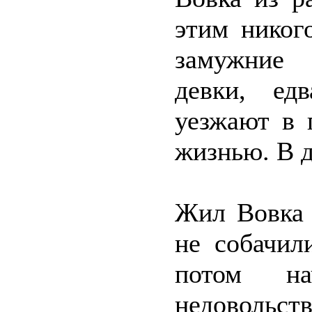
этим никог
замужние
девки, ед
уезжают в 
жизнью. В д
Жил Вовка 
не собачил
потом на
недовольст