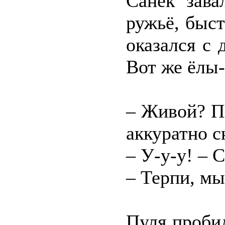
Санёк зава
ружьё, быст
оказался с 
Вот же ёлы
– Живой? По
аккуратно с
– У-у-у! – 
– Терпи, мы
Пуля пробил