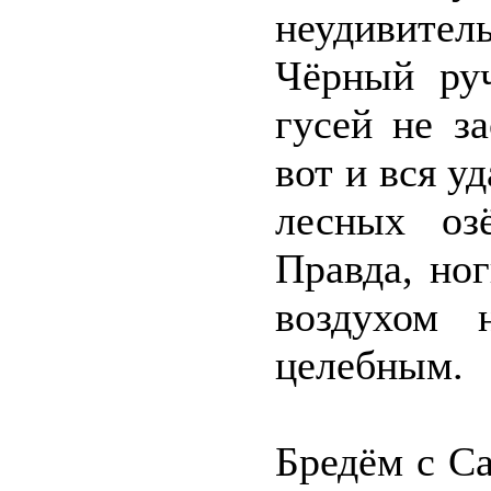
неудивитель
Чёрный руч
гусей не з
вот и вся у
лесных оз
Правда, но
воздухом 
целебным.
Бредём с Са