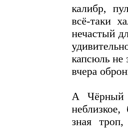
калибр, пу
всё-таки х
нечастый дл
удивительн
капсюль не 
вчера оброн
А Чёрный 
неблизкое,
зная троп,