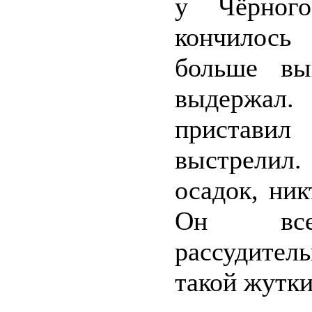
у Чёрног
кончилось
больше вы
выдержал.
пристави
выстрелил.
осадок, ни
Он все
рассудител
такой жутки