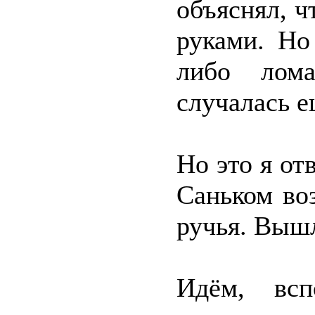
объяснял, 
руками. Но
либо лом
случалась е
Но это я от
Саньком во
ручья. Вышл
Идём, всп