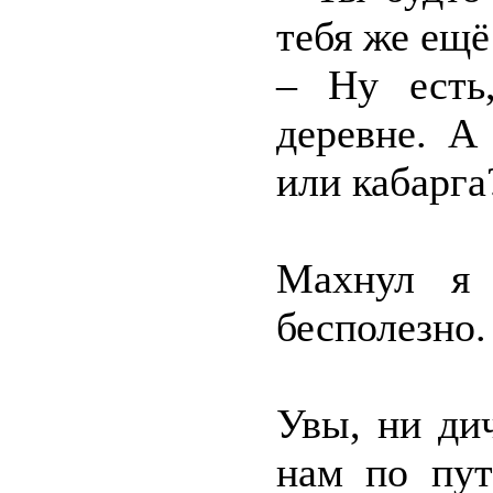
тебя же ещё
– Ну есть
деревне. А
или кабарга
Махнул я 
бесполезно.
Увы, ни дич
нам по пут