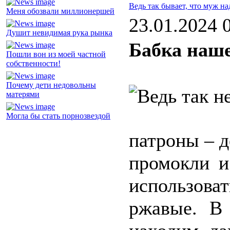
Ведь так бывает, что муж на
Меня обозвали миллионершей
23.01.2024 
Душит невидимая рука рынка
Бабка наше
Пошли вон из моей частной
собственности!
Почему дети недовольны
матерями
Могла бы стать порнозвездой
патроны – д
промокли и
использов
ржавые. В