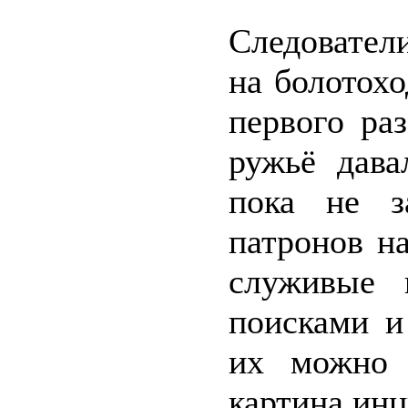
Следовател
на болотохо
первого ра
ружьё дава
пока не з
патронов н
служивые 
поисками и
их можно 
картина инц