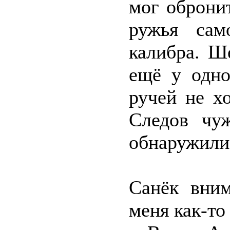
мог оброни
ружья само
калибра. Ш
ещё у одно
ручей не хо
Следов чу
обнаружили
Санёк вним
меня как-то