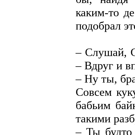
каким-то д
подобрал эт
– Слушай, С
– Вдруг и в
– Ну ты, бр
Совсем кук
бабьим бай
такими разб
– Ты будто