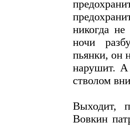
предохранит
предохранит
никогда не
ночи разб
пьянки, он 
нарушит. А
стволом вни
Выходит, 
Вовкин пат