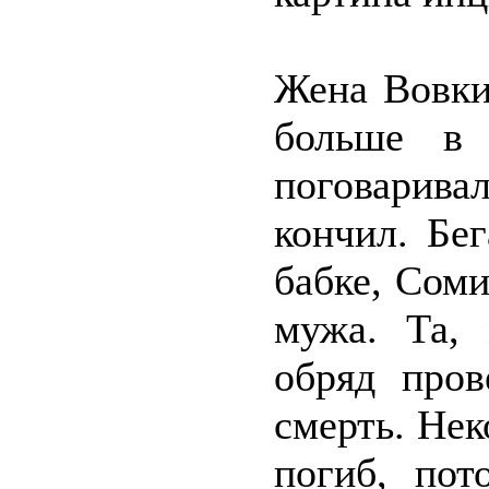
Жена Вовки
больше в 
поговарива
кончил. Бе
бабке, Соми
мужа. Та, 
обряд про
смерть. Нек
погиб, пот