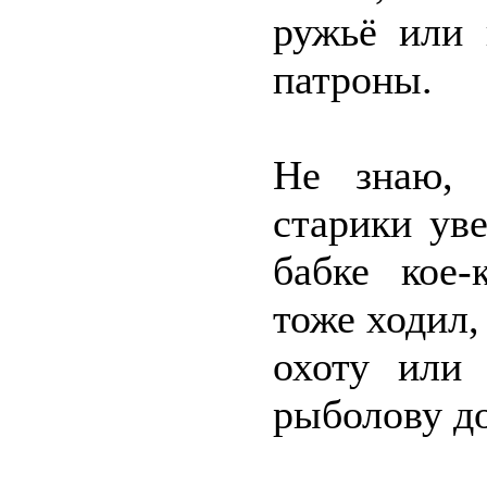
ружьё или 
патроны.
Не знаю, 
старики ув
бабке кое-
тоже ходил,
охоту или 
рыболову до