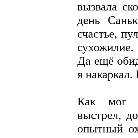
вызвала ск
день Саньк
счастье, пу
сухожилие.
Да ещё обид
я накаркал. 
Как мог п
выстрел, д
опытный ох