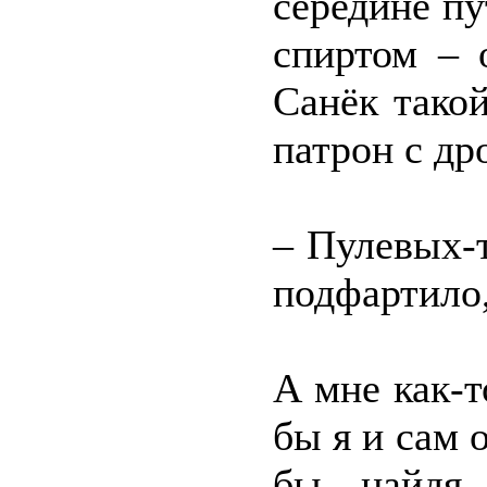
середине п
спиртом – 
Санёк тако
патрон с др
– Пулевых-т
подфартило,
А мне как-т
бы я и сам 
бы, найдя