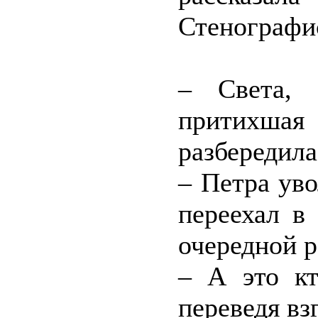
Стенографис
– Света, 
притихша
разбередила
– Петра ув
переехал в
очередной р
– А это кт
переведя вз