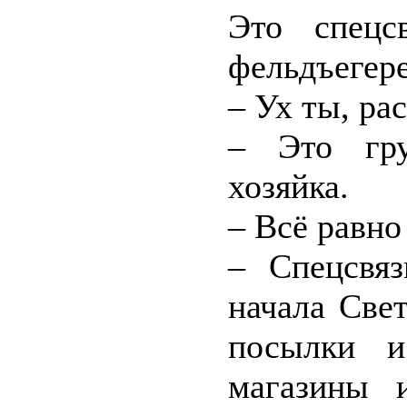
Это спецс
фельдъегер
– Ух ты, ра
– Это гру
хозяйка.
– Всё равно
– Спецсвя
начала Све
посылки и
магазины и