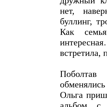
дружный кл
нет, наве
буллинг, т
Как семь
интересная
встретила, 
Поболтав
обменялись
Ольга приш
альбом с 