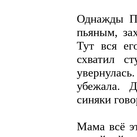
Однажды Пё
пьяным, за
Тут вся ег
схватил с
увернулас
убежала. Д
синяки гово
Мама всё э