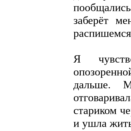
пообщались
заберёт м
распишемся
Я чувств
опозоренн
дальше. М
отговарива
стариком че
и ушла жить