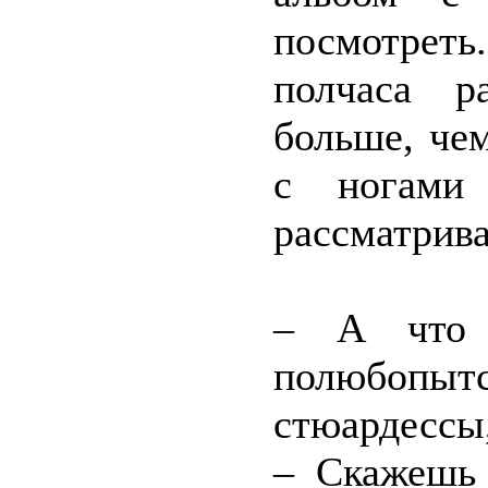
посмотреть
полчаса р
больше, чем
с ногами
рассматрив
– А что 
полюбопытс
стюардессы,
– Скажешь 