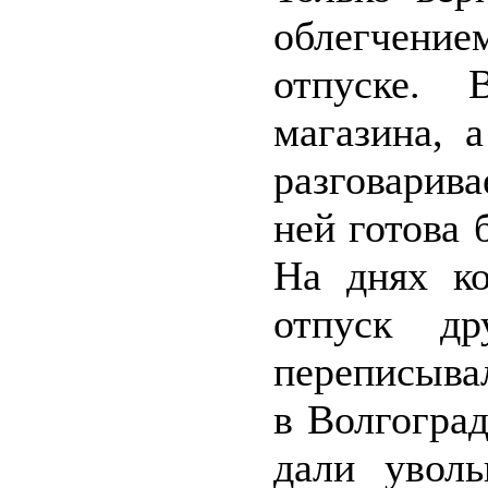
облегчением
отпуске. 
магазина, 
разговарив
ней готова 
На днях к
отпуск д
переписывал
в Волгоград
дали увол