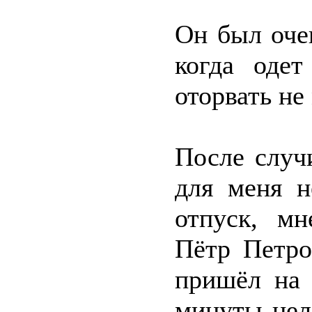
Он был оче
когда оде
оторвать не
После случ
для меня н
отпуск, мн
Пётр Петро
пришёл на 
минуты нело