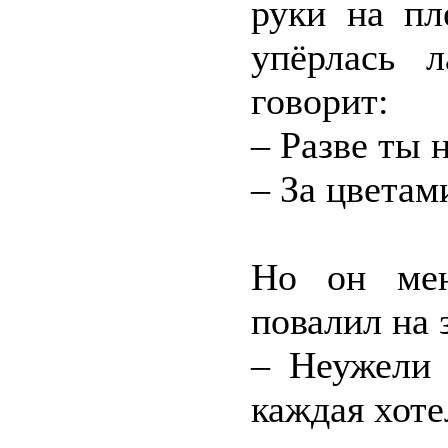
руки на пл
упёрлась 
говорит:
– Разве ты 
– За цветам
Но он мен
повалил на 
– Неужели 
каждая хоте