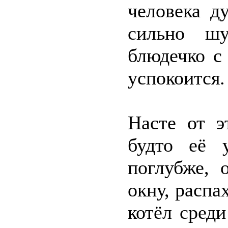
человека д
сильно шу
блюдечко с
успокоится.
Насте от э
будто её 
поглубже, 
окну, распа
котёл сред