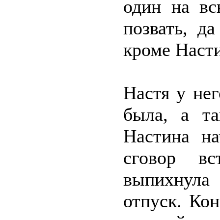
один на вс
позвать, д
кроме Насти
Настя у нег
была, а т
Настина на
сговор в
выпихнула
отпуск. Кон