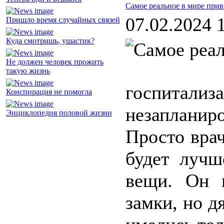
Самое реальное в мире при
07.02.2024 
Пришло время случайных связей
Куда смотришь, ушастик?
Не должен человек прожить
такую жизнь
госпитали
Конспирация не помогла
незаплани
Энциклопедия половой жизни
Просто врач
будет лучш
вещи. Он 
замки, но д