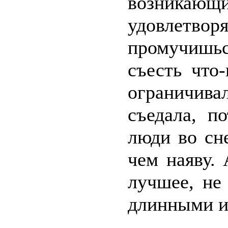
возникающи
удовлетв
промучишьс
съесть что
ограничива
съедала, п
люди во сн
чем наяву.
лучшее, не
длинными и