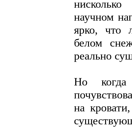
нисколько
научном на
ярко, что
белом сне
реально су
Но когда
почувствова
на кровати
существую