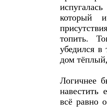
испугалас
который 
присутств
топить. Т
убедился в 
дом тёплый,
Логичнее б
навестить 
всё равно 