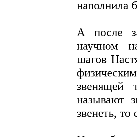
наполнила 
А после з
научном н
шагов Наст
физическ
звенящей 
называют з
звенеть, то 