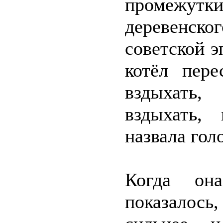
промежутк
деревенск
советской э
котёл пере
вздыхать,
вздыхать,
назвала го
Когда он
показалось