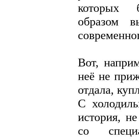
которых 
образом в
современног
Вот, напри
неё не приж
отдала, куп
С холодиль
история, н
со специа