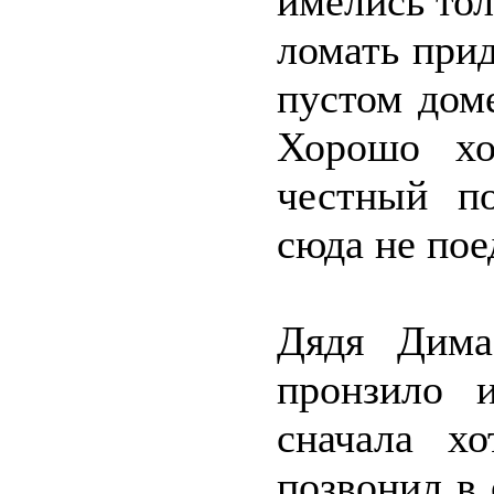
имелись тол
ломать прид
пустом дом
Хорошо хо
честный по
сюда не пое
Дядя Дима
пронзило 
сначала хо
позвонил в 