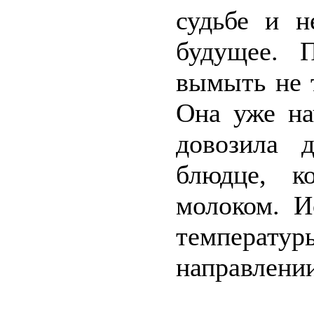
судьбе и 
будущее. П
вымыть не т
Она уже на
довозила 
блюдце, к
молоком. И
температур
направлении