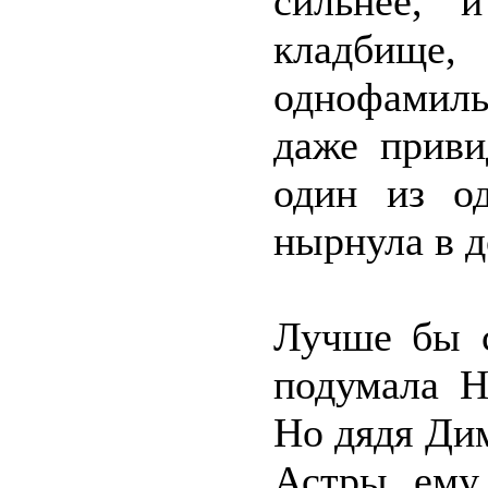
сильнее, 
кладби
однофамил
даже приви
один из о
нырнула в д
Лучше бы с
подумала Н
Но дядя Ди
Астры ему