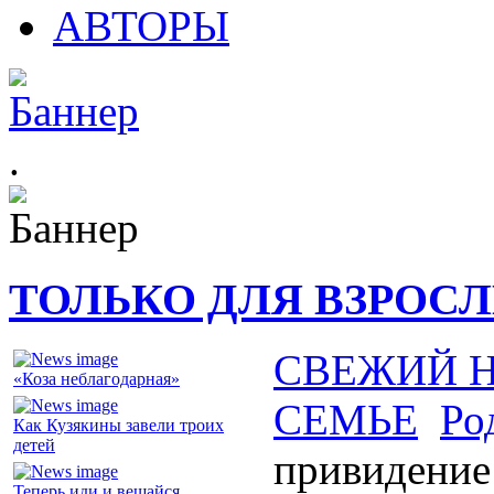
АВТОРЫ
.
ТОЛЬКО ДЛЯ ВЗРОС
СВЕЖИЙ 
«Коза неблагодарная»
СЕМЬЕ
Ро
Как Кузякины завели троих
детей
привидение
Теперь иди и вешайся