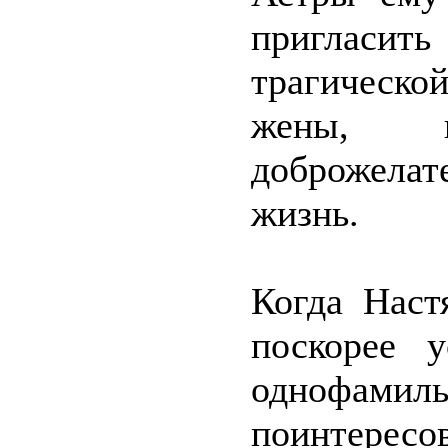
пригласи
трагическо
жены, п
доброжелат
жизнь.
Когда Наст
поскорее 
однофамил
поинтерес