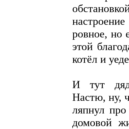
обстановко
настроени
ровное, но 
этой благод
котёл и уеде
И тут дяд
Настю, ну, 
ляпнул про
домовой жи