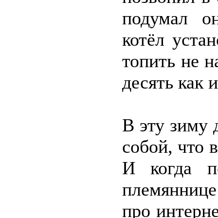
подумал он
котёл уста
топить не н
десять как и
В эту зиму 
собой, что 
И когда п
племяннице
про интерне