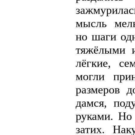
зажмурилас
мысль мель
но шаги од
тяжёлыми 
лёгкие, се
могли при
размеров д
дамся, под
руками. Но
затих. Нак