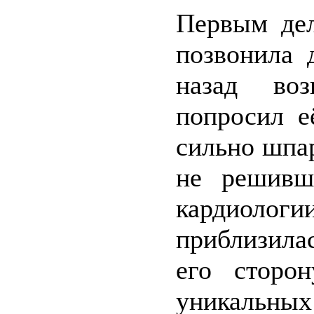
Первым дел
позвонила
назад во
попросил е
сильно шпар
не решивш
кардиолог
приблизилас
его сторо
уникальны