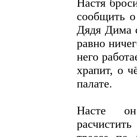
Настя брос
сообщить о
Дядя Дима с
равно ничег
него работа
храпит, о ч
палате.
Насте он 
расчистить