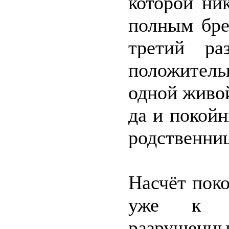
которой ни
полным бре
третий р
положитель
одной живо
да и покойн
родственниц
Насчёт поко
уже к д
разрушенны