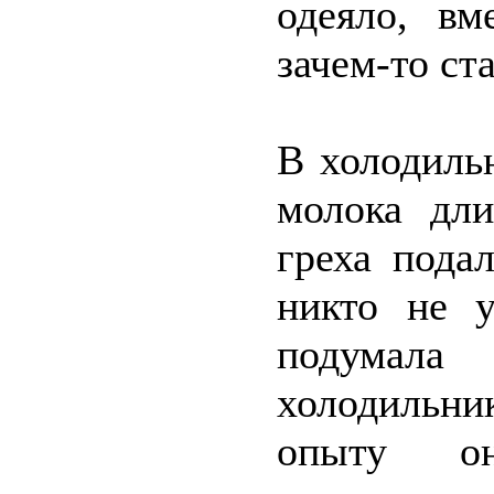
одеяло, вм
зачем-то ст
В холодиль
молока дли
греха пода
никто не у
подумал
холодильн
опыту о