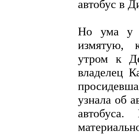
автобус в Д
Но ума у 
измятую, 
утром к Д
владелец К
просидевшая
узнала об а
автобуса
материальн