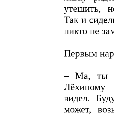
утешить, н
Так и сидел
никто не за
Первым нар
– Ма, ты н
Лёхиному 
видел. Буд
может, воз