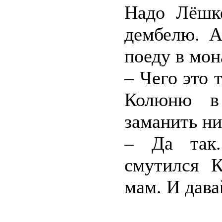
Надо Лёшк
дембелю. А
поеду в мон
– Чего это 
Колюню в
заманить ни
– Да так.
смутился К
мам. И дава