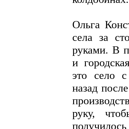
Ольга Конс
села за ст
руками. В 
и городска
это село с
назад посл
производст
руку, что
получилос