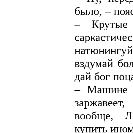
было, – поя
– Крутые 
саркастичес
натюнингуйс
вздумай бо
дай бог поц
– Машине в
заржавеет
вообще, Л
купить ином