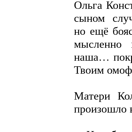
Ольга Конст
сыном случ
но ещё боя
мысленно п
наша… покр
Твоим омоф
Матери Кол
произошло в