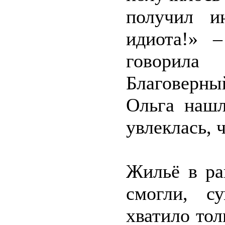
получил и
идиота!» 
говорила
Благоверн
Ольга нашл
увлеклась, 
Жильё в ра
смогли, с
хватило тол