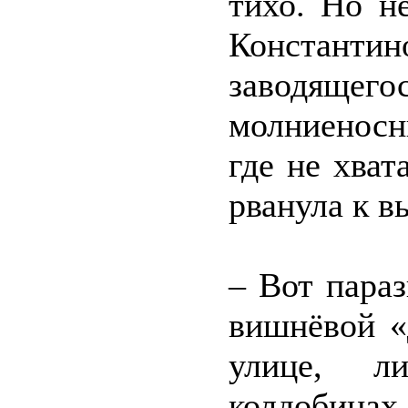
тихо. Но н
Константин
заводящ
молниеносн
где не хва
рванула к в
– Вот параз
вишнёвой «
улице, л
колдобинах.