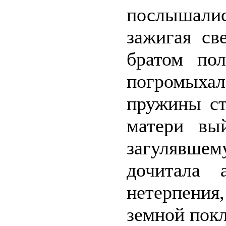
послышалис
зажигая св
братом по
погромыха
пружины ст
матери вы
загулявше
дочитала 
нетерпени
земной покл