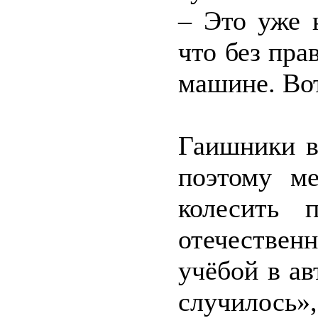
– Это уже 
что без пра
машине. Во
Гаишники в
поэтому м
колесить 
отечествен
учёбой в ав
случилось»