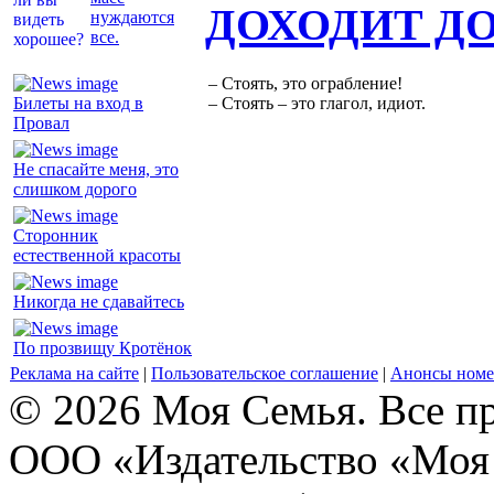
ДОХОДИТ Д
нуждаются
все.
– Стоять, это ограбление!
Билеты на вход в
– Стоять – это глагол, идиот.
Провал
Не спасайте меня, это
слишком дорого
Сторонник
естественной красоты
Никогда не сдавайтесь
По прозвищу Кротёнок
Реклама на сайте
|
Пользовательское соглашение
|
Анонсы номе
© 2026 Моя Семья. Все п
ООО «Издательство «Моя 