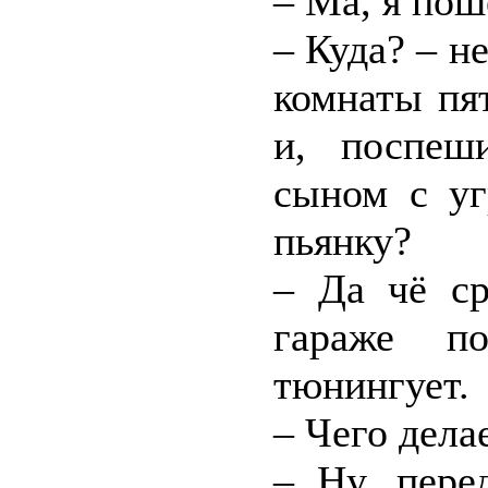
– Ма, я пош
– Куда? – н
комнаты пя
и, поспеш
сыном с у
пьянку?
– Да чё ср
гараже п
тюнингует.
– Чего дела
– Ну, пере