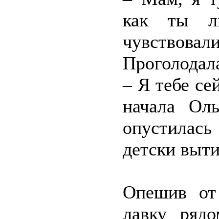
как ты л
чувство
Проголодала
– Я тебе се
начала Оль
опустилась
детски выти
Опешив от
лавку рядо