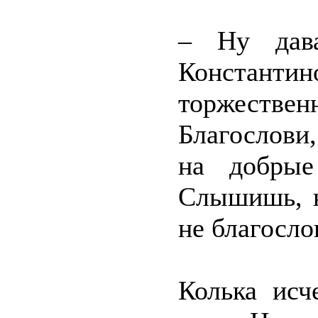
– Ну дав
Константин
торжествен
Благослови
на добрые
Слышишь, н
не благосло
Колька исч