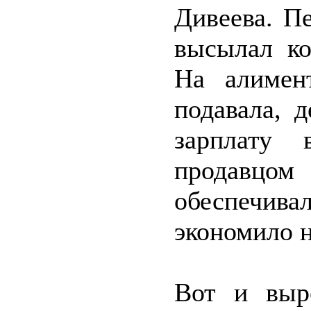
Дивеева. П
высылал ко
На алимен
подавала, 
зарплату 
продавцом
обеспечива
экономило н
Вот и выр