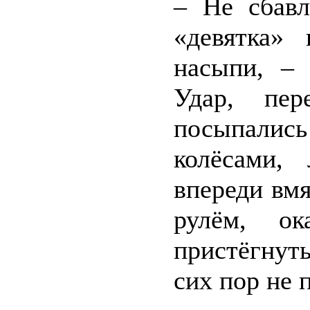
– Не сбавл
«девятка»
насыпи, – 
Удар, пер
посыпались
колёсами,
впереди вмя
рулём, ок
пристёгнут
сих пор не 