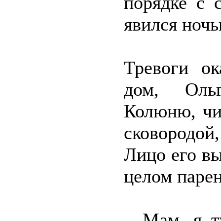
порядке с 
явился ночь
Тревоги ок
дом, Ольг
Колюню, чи
сковородой
Лицо его в
целом парен
– Мам, я т