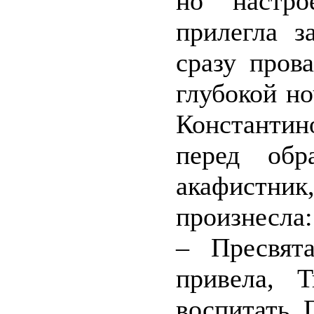
но настро
прилегла з
сразу пров
глубокой н
Константин
перед обр
акафистник
произнесла:
– Пресвят
привела, 
воспитать. 