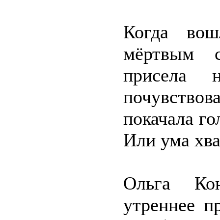
Когда вош
мёртвым с
присела 
почувствов
покачала го
Или ума хва
Ольга Кон
утреннее п