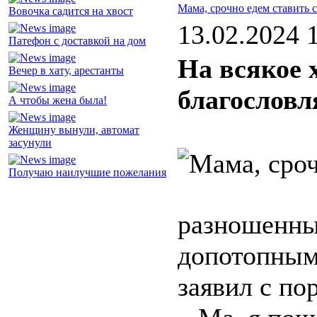
Мама, срочно едем ставить 
Вовочка садится на хвост
13.02.2024 
Патефон с доставкой на дом
На всякое 
Вечер в хату, арестанты
благослов
А чтобы жена была!
Женщину вынули, автомат
засунули
Получаю наилучшие пожелания
разношен
допотопны
заявил с по