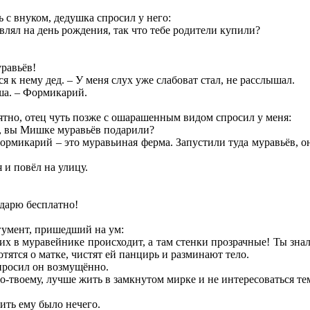
 с внуком, дедушка спросил у него:
влял на день рождения, так что тебе родители купили?
уравьёв!
ся к нему дед. – У меня слух уже слабоват стал, не расслышал.
ша. – Формикарий.
нятно, отец чуть позже с ошарашенным видом спросил у меня:
у, вы Мишке муравьёв подарили?
 Формикарий – это муравьиная ферма. Запустили туда муравьёв, 
 и повёл на улицу.
 дарю бесплатно!
гумент, пришедший на ум:
них в муравейнике происходит, а там стенки прозрачные! Ты знал
отятся о матке, чистят ей панцирь и разминают тело.
спросил он возмущённо.
-твоему, лучше жить в замкнутом мирке и не интересоваться те
ить ему было нечего.