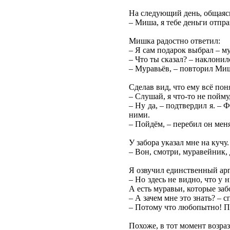
На следующий день, общаясь
– Миша, я тебе деньги отпра
Мишка радостно ответил:
– Я сам подарок выбрал – м
– Что ты сказал? – наклонил
– Муравьёв, – повторил Ми
Сделав вид, что ему всё по
– Слушай, я что-то не пойм
– Ну да, – подтвердил я. –
ними.
– Пойдём, – перебил он меня
У забора указал мне на кучу.
– Вон, смотри, муравейник,
Я озвучил единственный ар
– Но здесь не видно, что у 
А есть муравьи, которые заб
– А зачем мне это знать? – 
– Потому что любопытно! По
Похоже, в тот момент возраз