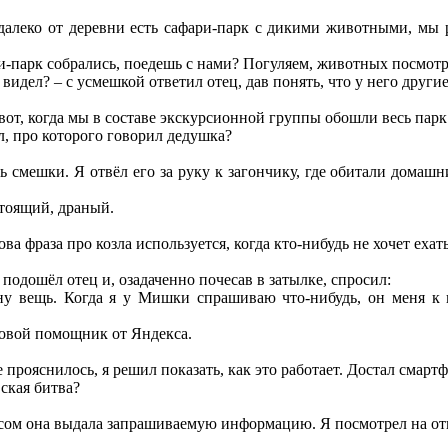
едалеко от деревни есть сафари-парк с дикими животными, мы 
ри-парк собрались, поедешь с нами? Погуляем, животных посмот
е видел? – с усмешкой ответил отец, дав понять, что у него други
 вот, когда мы в составе экскурсионной группы обошли весь па
ёл, про которого говорил дедушка?
 смешки. Я отвёл его за руку к загончику, где обитали домашни
стоящий, драный.
ова фраза про козла используется, когда кто-нибудь не хочет ехат
 подошёл отец и, озадаченно почесав в затылке, спросил:
у вещь. Когда я у Мишки спрашиваю что-нибудь, он меня к к
осовой помощник от Яндекса.
е прояснилось, я решил показать, как это работает. Достал смарт
ская битва?
ом она выдала запрашиваемую информацию. Я посмотрел на от