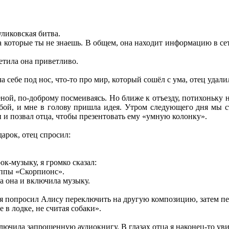
уликовская битва.
а которые ты не знаешь. В общем, она находит информацию в сети
ветила она приветливо.
 себе под нос, что-то про мир, который сошёл с ума, отец удали
ной, по-доброму посмеиваясь. Но ближе к отъезду, потихоньку на
собой, и мне в голову пришла идея. Утром следующего дня мы 
 и позвал отца, чтобы презентовать ему «умную колонку».
арок, отец спросил:
ок-музыку, я громко сказал:
уппы «Скорпионс».
ла она и включила музыку.
 я попросил Алису переключить на другую композицию, затем п
 в лодке, не считая собаки».
лючила запрошенную аудиокнигу. В глазах отца я наконец-то ув