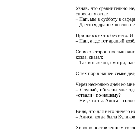
Узнав, что сравнительно н
спросил у отца:
– Пап, мы в субботу в сафа
– Да что я, драных козлов н
Пришлось ехать без него. И
– Пап, а где тот драный коз
Со всех сторон послышались
козла, сказал:
– Так вот же он, смотри, на
С тех пор в нашей семье дед
Через несколько дней ко мне
– Слушай, объясни мне одн
«отвали» по-нашему?
– Нет, что ты. Алиса – гол
Видя, что для него ничего н
– Алиса, когда была Куликов
Хорошо поставленным голос