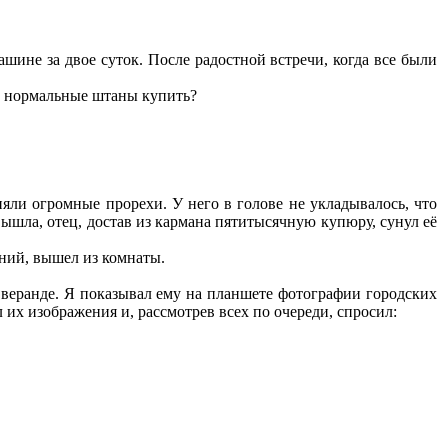
шине за двое суток. После радостной встречи, когда все были
ене нормальные штаны купить?
ияли огромные прорехи. У него в голове не укладывалось, что
ышла, отец, достав из кармана пятитысячную купюру, сунул её
ений, вышел из комнаты.
а веранде. Я показывал ему на планшете фотографии городских
 их изображения и, рассмотрев всех по очереди, спросил: