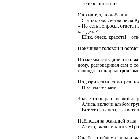
– Теперь понятно?
Он кивнул, но добавил:
– Я и так знал, когда была К
– Но есть вопросы, ответа н
как дела?
– Шик, блеск, красота! – от
Покачивая головой и бормоча
Позже мы обсудили это с же
дому, разговаривая сам с 
поколдовал над настройками
Подозрительно осмотрев под
– И зачем она мне?
Зная, что он раньше любил р
– Алиса, включи альбом гр
– Вот что я нашла, – ответи
Наблюдая за реакцией отца,
– Алиса, включи книгу «Трое
Она без проблем нашла и вк