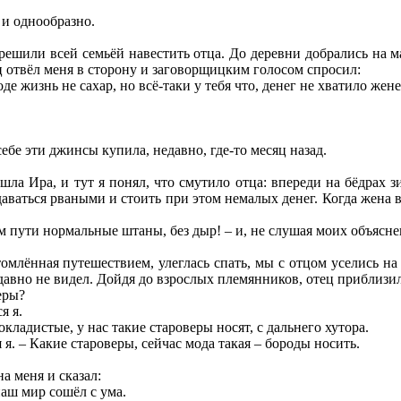
 и однообразно.
решили всей семьёй навестить отца. До деревни добрались на ма
ц отвёл меня в сторону и заговорщицким голосом спросил:
де жизнь не сахар, но всё-таки у тебя что, денег не хватило ж
себе эти джинсы купила, недавно, где-то месяц назад.
шла Ира, и тут я понял, что смутило отца: впереди на бёдрах з
аваться рваными и стоить при этом немалых денег. Когда жена в
ом пути нормальные штаны, без дыр! – и, не слушая моих объясн
утомлённая путешествием, улеглась спать, мы с отцом уселись н
давно не видел. Дойдя до взрослых племянников, отец приблизил
еры?
я я.
окладистые, у нас такие староверы носят, с дальнего хутора.
я я. – Какие староверы, сейчас мода такая – бороды носить.
а меня и сказал:
наш мир сошёл с ума.