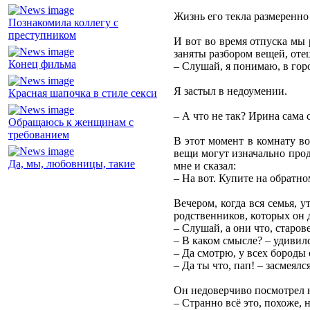
Жизнь его текла размеренно
Познакомила коллегу с
преступником
И вот во время отпуска мы 
заняты разбором вещей, оте
Конец фильма
– Слушай, я понимаю, в горо
Я застыл в недоумении.
Красная шапочка в стиле секси
– А что не так? Ирина сама 
Обращаюсь к женщинам с
требованием
В этот момент в комнату во
вещи могут изначально прод
Да, мы, любовницы, такие
мне и сказал:
– На вот. Купите на обратн
Вечером, когда вся семья, 
родственников, которых он 
– Слушай, а они что, старов
– В каком смысле? – удивилс
– Да смотрю, у всех бороды 
– Да ты что, пап! – засмеялс
Он недоверчиво посмотрел н
– Странно всё это, похоже, 