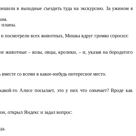
решили в выходные съездить туда на экскурсию. За ужином я
рим.
е планы.
рк и посмотрели всех животных, Мишка вдруг громко спросил:
е животные – козы, овцы, кролики, – и, указав на бородатого
ь вместе со всеми в какое-нибудь интересное место.
акой-то Алисе посылает, это у них что означает? Вроде как
фон, открыл Яндекс и задал вопрос:
ца.