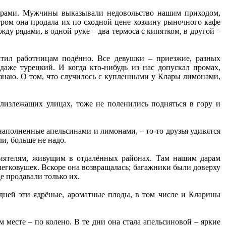
фарами. Мужчины выказывали недовольство нашим приходом,
тром она продала их по сходной цене хозяину рыночного кафе
ду рядами, в одной руке – два термоса с кипятком, в другой –
атил работницам подённо. Все девушки – приезжие, разных
даже турецкий. И когда кто-нибудь из нас допускал промах,
 знаю. О том, что случилось с купленными у Клары лимонами,
лизлежащих улицах, тоже не поленились подняться в гору и
наполненные апельсинами и лимонами, – то-то друзья удивятся
и, больше не надо.
риятелям, живущим в отдалённых районах. Там нашим дарам
легковушек. Вскоре она возвращалась; багажники были доверху
е продавали только их.
 дней эти ядрёные, ароматные плоды, в том числе и Кларины
 месте – по колено. В те дни она стала апельсиновой – яркие