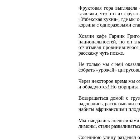
Фруктовая гора выглядела
заявляли, что это их фрукт
«Узбекская кухня», где мы 
корзина с одноразовыми ста
Хозяин кафе Гарник Григо
национальностей, но он зн
отчитывал провинившуюся н
расскажу чуть позже.
Не только мы с ней оказал
собрать «урожай» цитрусов
Через некоторое время мы о
и обрадуются! Но сюрприза 
Возвращаться домой с гру
радовались, рассказывали с
набиты африканскими плодам
Мы наедались апельсинами 
лимоны, стали разваливатьс
Соседнюю улицу разделял ов