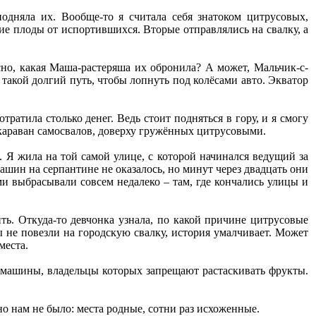
одняла их. Вообще-то я считала себя знатоком цитрусовых,
ие плоды от испортившихся. Вторые отправлялись на свалку, а
сно, какая Маша-растеряша их обронила? А может, Мальчик-с-
такой долгий путь, чтобы лопнуть под колёсами авто. Экватор
тратила столько денег. Ведь стоит подняться в гору, и я смогу
ся караван самосвалов, доверху гружённых цитрусовыми.
 Я жила на той самой улице, с которой начинался ведущий за
ашин на серпантине не оказалось, но минут через двадцать они
и выбрасывали совсем недалеко – там, где кончались улицы и
ить. Откуда-то девчонка узнала, по какой причине цитрусовые
 не повезли на городскую свалку, история умалчивает. Может
места.
т машины, владельцы которых запрещают растаскивать фрукты.
но нам не было: места родные, сотни раз исхоженные.