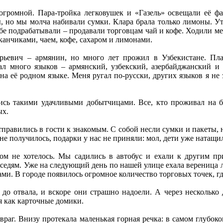
 огромной. Пара-тройка легковушек и «Газель» освещали её 
ы, но мы молча набивали сумки. Клара брала только лимоны. У
обе подрабатывали – продавали торговцам чай и кофе. Ходили меж
канчиками, чаем, кофе, сахаром и лимонами.
рьевич – армянин, но много лет прожил в Узбекистане. Пл
ал много языков – армянский, узбекский, азербайджанский и 
а её родном языке. Меня ругал по-русски, других языков я не
ись такими удачливыми добытчицами. Все, кто проживал на б
ых.
тправились в гости к знакомым. С собой несли сумки и пакеты, 
не получилось, подарки у нас не приняли: мол, дети уже натащил
зом не хотелось. Мы садились в автобус и ехали к другим п
оседям. Уже на следующий день по нашей улице ехала вереница 
и. В городе появилось огромное количество торговых точек, гд
до отвала, и вскоре они страшно надоели. А через несколько
я как карточные домики.
раг. Внизу протекала маленькая горная речка: в самом глубоком