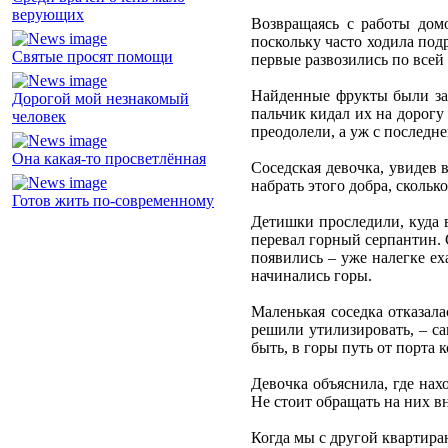
верующих
Возвращаясь с работы домо
поскольку часто ходила под
Святые просят помощи
первые развозились по всей 
Найденные фрукты были зам
Дорогой мой незнакомый
пальчик кидал их на дорогу
человек
преодолели, а уж с последн
Она какая-то просветлённая
Соседская девочка, увидев в
набрать этого добра, скольк
Готов жить по-современному
Детишки проследили, куда в
перевал горный серпантин. 
появились – уже налегке ех
начинались горы.
Маленькая соседка отказала
решили утилизировать, – са
быть, в горы путь от порта 
Девочка объяснила, где нах
Не стоит обращать на них в
Когда мы с другой квартира