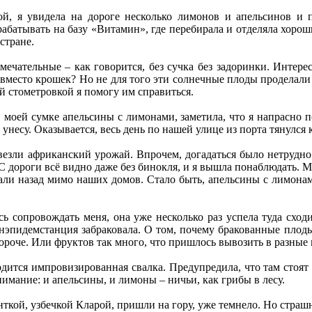
й, я увидела на дороге несколько лимонов и апельсинов и п
рабатывать на базу «Витамин», где перебирала и отделяла хорош
стране.
ечательные – как говорится, без сучка без задоринки. Интере
 вместо крошек? Но не для того эти солнечные плоды проделали 
ей стометровкой я помогу им справиться.
 моей сумке апельсины с лимонами, заметила, что я напрасно по
о унесу. Оказывается, весь день по нашей улице из порта тянул
езли африканский урожай. Впрочем, догадаться было нетрудно.
С дороги всё видно даже без бинокля, и я вышла понаблюдать. М
али назад мимо наших домов. Стало быть, апельсины с лимонам
сь сопровождать меня, она уже несколько раз успела туда сход
нэпидемстанция забраковала. О том, почему бракованные плоды
короче. Или фруктов так много, что пришлось вывозить в разные 
одится импровизированная свалка. Предупредила, что там стоя
нимание: и апельсины, и лимоны – ничьи, как грибы в лесу.
нткой, узбечкой Кларой, пришли на гору, уже темнело. Но страш