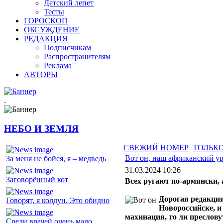
Детский лепет
Тесты
ГОРОСКОП
ОБСУЖДЕНИЕ
РЕДАКЦИЯ
Подписчикам
Распространителям
Реклама
АВТОРЫ
.
НЕБО И ЗЕМЛЯ
СВЕЖИЙ НОМЕР
ТОЛЬКО
Вот он, наш африканский у
За меня не бойся, я – медведь
31.03.2024 10:26
Заговорённый кот
Всех ругают по-армянски, 
Дорогая редакция
Говорят, я колдун. Это обидно
Новороссийске, и
махинация, то ли преслову
Среди врачей очень мало