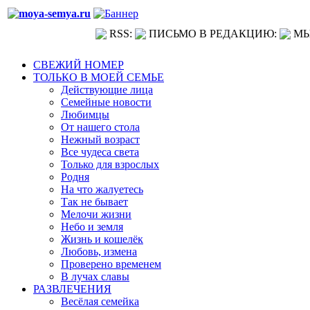
RSS:
ПИСЬМО В РЕДАКЦИЮ:
МЫ
СВЕЖИЙ НОМЕР
ТОЛЬКО В МОЕЙ СЕМЬЕ
Действующие лица
Семейные новости
Любимцы
От нашего стола
Нежный возраст
Все чудеса света
Только для взрослых
Родня
На что жалуетесь
Так не бывает
Мелочи жизни
Небо и земля
Жизнь и кошелёк
Любовь, измена
Проверено временем
В лучах славы
РАЗВЛЕЧЕНИЯ
Весёлая семейка