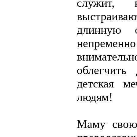
служит,
выстраиваю
длинную 
непремен
вниматель
облегчить
детская м
людям!
Маму свою