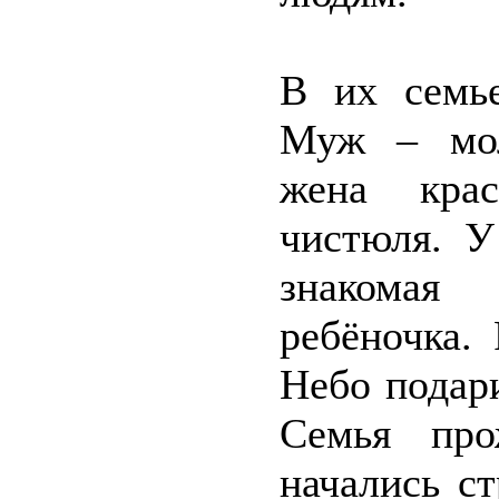
В их семь
Муж – мол
жена крас
чистюля. У
знакомая
ребёночка.
Небо подар
Семья про
начались с