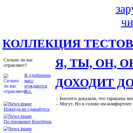
КОЛЛЕКЦИЯ ТЕСТО
Я, ТЫ, ОН, 
Сильно ли вас
отравляют?
В одобрении
ДОХОДИТ Д
масс
нуждаются
все.
– Биологи доказали, что тараканы мо
– Могут. Но в голове им комфортнее.
Никогда не сдавайтесь
По прозвищу Кротёнок