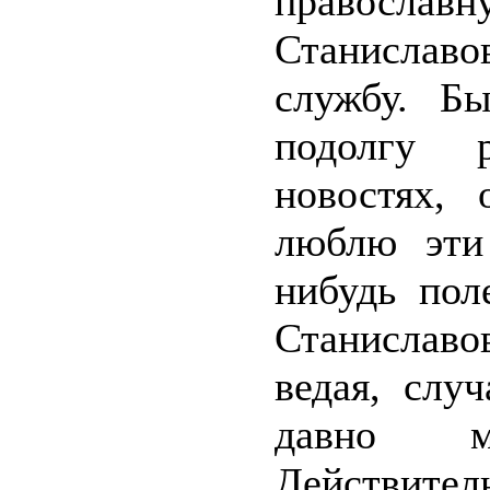
правосла
Станислав
службу. Б
подолгу р
новостях,
люблю эти 
нибудь пол
Станиславо
ведая, слу
давно м
Действи