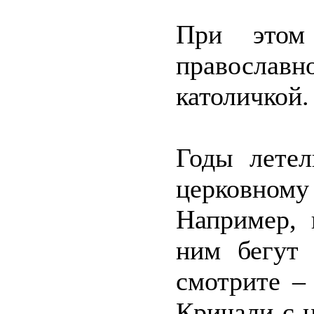
При этом
православ
католичкой.
Годы лете
церковному
Например, 
ним бегут 
смотрите –
Кричали с 