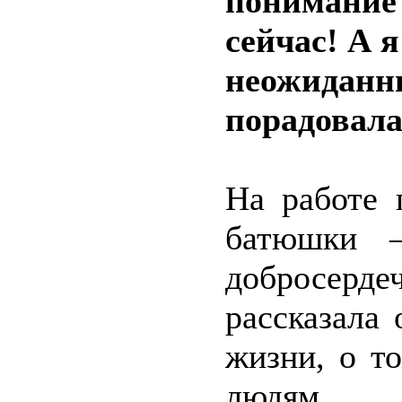
понимание 
сейчас! А 
неожиданн
порадовала
На работе 
батюшки –
добросерде
рассказала
жизни, о т
людям.