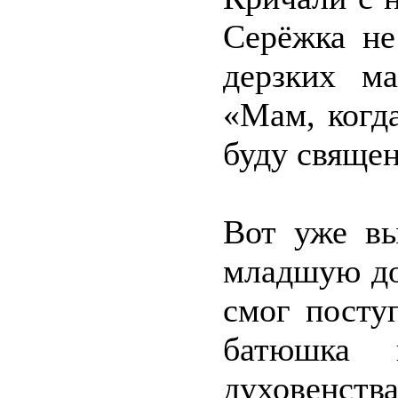
Серёжка не
дерзких м
«Мам, когд
буду свяще
Вот уже вы
младшую доч
смог посту
батюшка и
духовенств