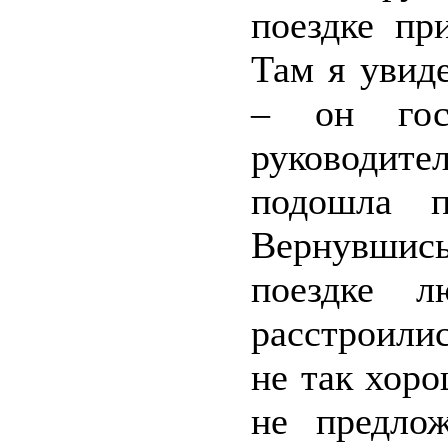
поездке пр
Там я увид
– он гос
руководите
подошла п
Вернувшись 
поездке 
расстроилис
не так хоро
не предло