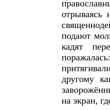
правосла
отрываясь 
священноде
подают мол
кадят пер
поражал
притягивал
другому ка
заворожённ
на экран, г