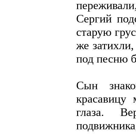
переживал
Сергий под
старую гру
же затихли,
под песню 
Сын знак
красавицу 
глаза. Ве
подвижник