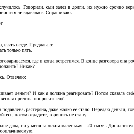
случилось. Говорили, сын залез в долги, их нужно срочно верн
бности я не вдавалась. Спрашиваю:
т.
, взять негде. Предлагаю:
ать только пять.
оговариваемся, где и когда встретимся. В конце разговора она р
должить? Никак?
сь. Отвечаю:
ивает деньги? И как я должна реагировать? Потом сказала себе:
ть веская причина попросить ещё.
 подавлена, растеряна, даже жалко её стало. Передаю деньги, го
ойтесь, потом отдадите, торопить не стану.
льше дала, но у меня зарплата маленькая – 20 тысяч. Дополните
кооплачиваемую.