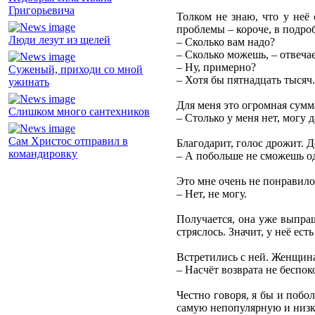
Григорьевича
Толком не знаю, что у неё 
проблемы – короче, в подро
Люди лезут из щелей
– Сколько вам надо?
– Сколько можешь, – отвечае
– Ну, примерно?
Суженый, приходи со мной
– Хотя бы пятнадцать тысяч.
ужинать
Для меня это огромная сумма
Слишком много сантехников
– Столько у меня нет, могу д
Сам Христос отправил в
Благодарит, голос дрожит. Д
командировку
– А побольше не сможешь о
Это мне очень не понравило
– Нет, не могу.
Получается, она уже выпраш
стряслось. Значит, у неё ес
Встретились с ней. Женщина
– Насчёт возврата не беспок
Честно говоря, я бы и побо
самую непопулярную и низ