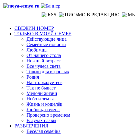
RSS:
ПИСЬМО В РЕДАКЦИЮ:
МЫ
СВЕЖИЙ НОМЕР
ТОЛЬКО В МОЕЙ СЕМЬЕ
Действующие лица
Семейные новости
Любимцы
От нашего стола
Нежный возраст
Все чудеса света
Только для взрослых
Родня
На что жалуетесь
Так не бывает
Мелочи жизни
Небо и земля
Жизнь и кошелёк
Любовь, измена
Проверено временем
В лучах славы
РАЗВЛЕЧЕНИЯ
Весёлая семейка