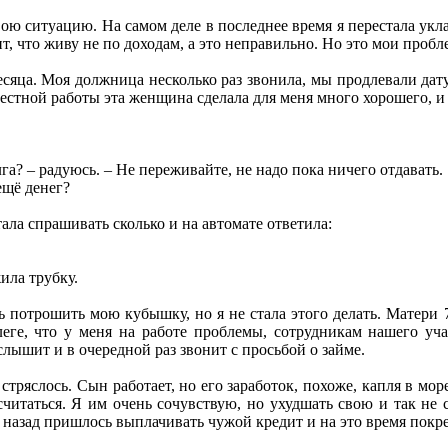
ою ситуацию. На самом деле в последнее время я перестала укла
, что живу не по доходам, а это неправильно. Но это мои пробле
сяца. Моя должница несколько раз звонила, мы продлевали дату 
местной работы эта женщина сделала для меня много хорошего, и
га? – радуюсь. – Не переживайте, не надо пока ничего отдавать.
ещё денег?
тала спрашивать сколько и на автомате ответила:
ила трубку.
отрошить мою кубышку, но я не стала этого делать. Матери 70,
еге, что у меня на работе проблемы, сотрудникам нашего уча
слышит и в очередной раз звонит с просьбой о займе.
 стряслось. Сын работает, но его заработок, похоже, капля в мо
ссчитаться. Я им очень сочувствую, но ухудшать свою и так н
т назад пришлось выплачивать чужой кредит и на это время покре