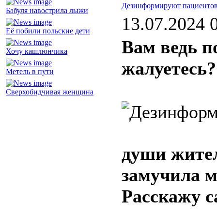
Дезинформируют пациенто
Бабуля навострила лыжи
13.07.2024 
Её побили польские дети
Вам ведь п
Хочу кашлюнчика
жалуетесь?
Метель в пути
Сверхобидчивая женщина
души жите
замучила 
Расскажу с