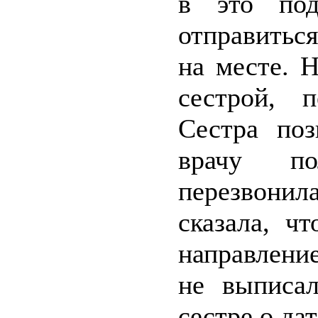
в это под
отправитьс
на месте. 
сестрой, 
Сестра по
врачу по
перезвони
сказала, ч
направлени
не выписал
сестре о да