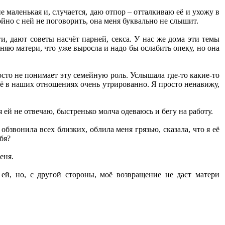
е маленькая и, случается, даю отпор – отталкиваю её и ухожу в
йно с ней не поговорить, она меня буквально не слышит.
и, дают советы насчёт парней, секса. У нас же дома эти темы
няю матери, что уже выросла и надо бы ослабить опеку, но она
росто не понимает эту семейную роль. Услышала где-то какие-то
 всё в наших отношениях очень утрированно. Я просто ненавижу,
я ей не отвечаю, быстренько молча одеваюсь и бегу на работу.
бзвонила всех близких, облила меня грязью, сказала, что я её
бя?
еня.
 ей, но, с другой стороны, моё возвращение не даст матери