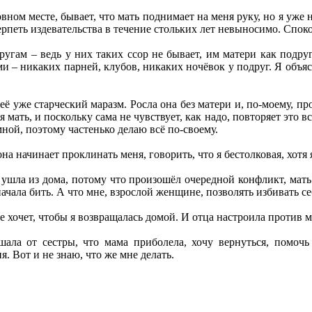
ом месте, бывает, что мать поднимает на меня руку, но я уже н
ерпеть издевательства в течение стольких лет невыносимо. Споко
угам – ведь у них таких ссор не бывает, им матери как подруг
и – никаких парней, клубов, никаких ночёвок у подруг. Я объяс
её уже старческий маразм. Росла она без матери и, по-моему, п
я мать, и поскольку сама не чувствует, как надо, повторяет это
мной, поэтому частенько делаю всё по-своему.
она начинает проклинать меня, говорить, что я бестолковая, хотя 
 ушла из дома, потому что произошёл очередной конфликт, мать о
начала бить. А что мне, взрослой женщине, позволять избивать се
не хочет, чтобы я возвращалась домой. И отца настроила против м
ала от сестры, что мама приболела, хочу вернуться, помочь
. Вот и не знаю, что же мне делать.