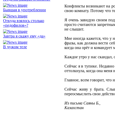
Конфликты возникают на ровн
Бывшая в употреблении
свою комнату. Потому что т
Я очень завидую своим подр
Откуда взялось столько
просто считаются запретным
«педофилов»?
не слышит.
Завтра я скажу ему «да»
Мне иногда кажется, что у н
фразы, как должна вести себ
В чужом теле
когда она орёт и командует 
Каждое утро у нас скандал, 
Сейчас я в тупике. Недавно
оттолкнула, когда она меня 
Главное, всем говорит, что 
Сейчас живу у брата. Слыш
переосмыслить свои действия
Из письма Саяны Б.,
Казахстан