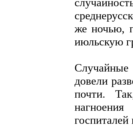
случайно
среднерусс
же ночью, 
июльскую гр
Случайные
довели раз
почти. Та
нагноения
госпиталей