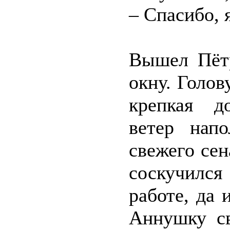
– Спасибо, 
Вышел Пётр
окну. Голов
крепкая д
ветер нап
свежего сен
соскучилс
работе, да 
Аннушку с