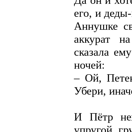
Да он и хот
его, и деды
Аннушке св
аккурат н
сказала ем
ночей:
– Ой, Пете
Убери, иначе
И Пётр не
упругой гр