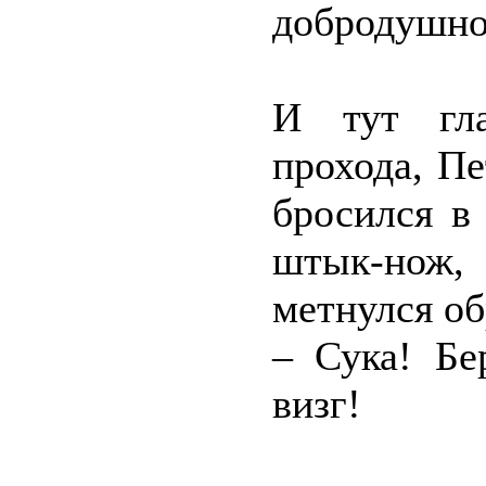
добродушно
И тут гла
прохода, П
бросился в 
штык-нож,
метнулся об
– Сука! Бе
визг!