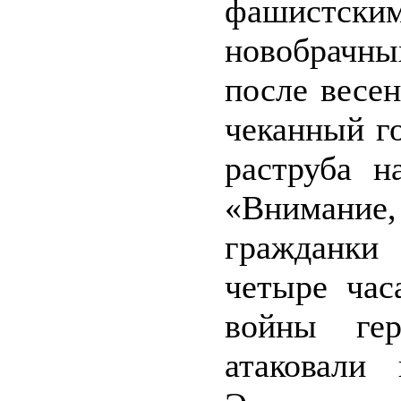
фашистск
новобрачных
после весе
чеканный г
раструба н
«Внимание,
гражданки 
четыре час
войны гер
атаковали