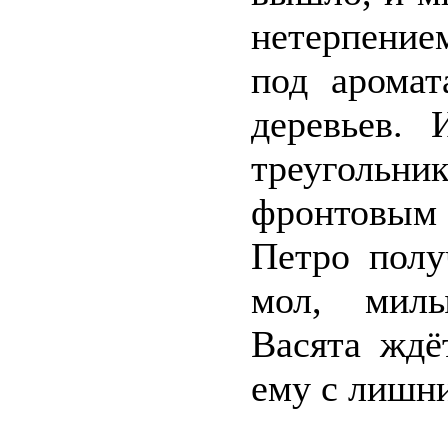
нетерпение
под аромат
деревьев.
треугольн
фронтовым 
Петро полу
мол, милы
Васята ждё
ему с лишни