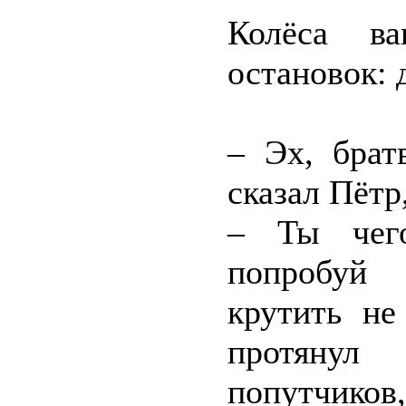
Колёса ва
остановок:
– Эх, брат
сказал Пётр,
– Ты чего
попробуй 
крутить не
протянул
попутчиков,