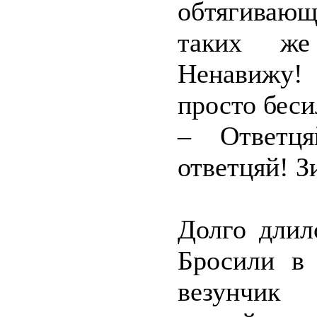
обтягиваю
таких же
Ненавижу!
просто беси
– Ответця
ответцяй! Зи
Долго длил
Бросили в 
везунчик 