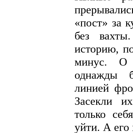
прерывалис
«пост» за 
без вахты
историю, п
минус. О 
однажды б
линией фро
Засекли и
только себ
уйти. А его 