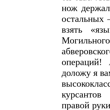
нож держал
остальных 
взять «яз
Могильного 
абверовско
операций! 
доложу я в
высококла
курсантов
правой рук