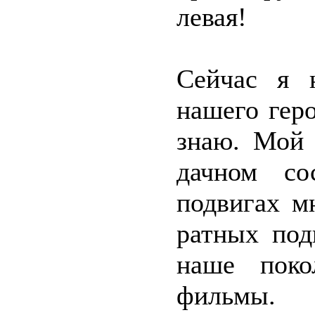
левая!
Сейчас я 
нашего геро
знаю. Мой 
дачном со
подвигах м
ратных под
наше поко
фильмы.