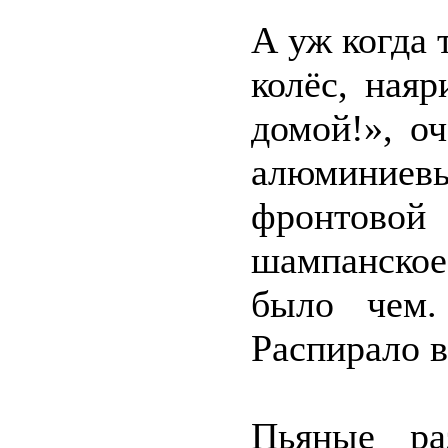
А уж когда 
колёс, ная
домой!», о
алюминиевы
фронтовой
шампанское
было чем.
Распирало в
Пьяные ра