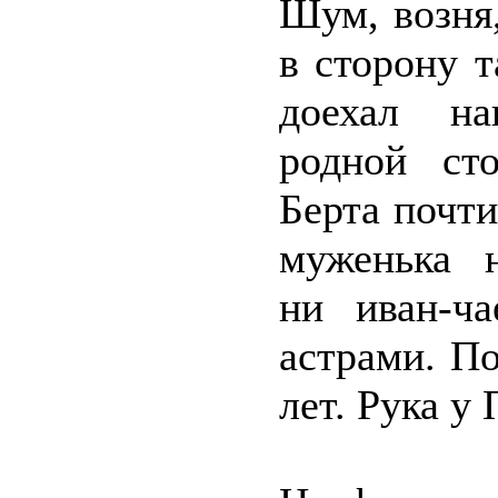
Шум, возня,
в сторону 
доехал на
родной ст
Берта почт
муженька н
ни иван-ч
астрами. П
лет. Рука у