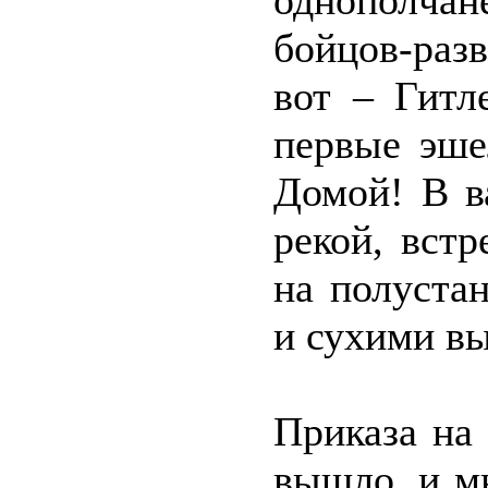
однополчан
бойцов-раз
вот – Гитл
первые эше
Домой! В в
рекой, встр
на полуста
и сухими 
Приказа на
вышло, и м