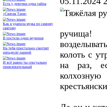
05.11.2024 
Есть у девочки одна тайна
«Святая Таня»
Как я ударила мужа по самому
святому
ручища!
В постели одни мучения
возделыва
На тебя пристально смотрят
колоть с ут
пятьдесят парней
на раз, е
И всё равно ты сексуально
привлекательный
колхозную
крестьянски