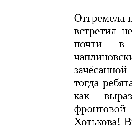
Отгремела 
встретил не
почти в
чаплинов
зачёсанно
тогда ребят
как выра
фронтовой
Хотькова! 