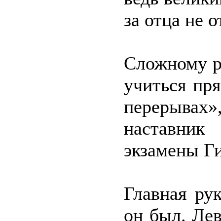
за отца не 
Сложному р
учиться пр
перерывах
наставни
экзамены Ги
Главная ру
он был. Лев