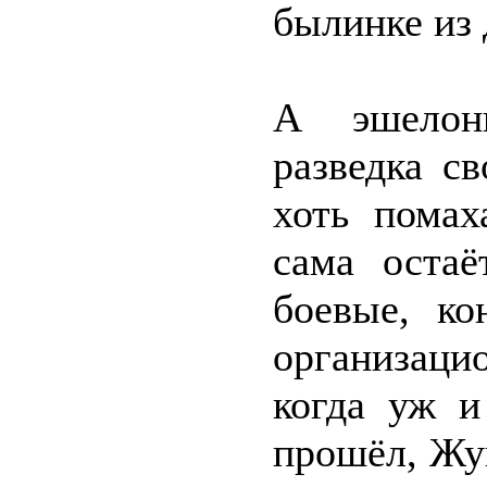
былинке из
А эшелон
разведка с
хоть помах
сама остаё
боевые, ко
организац
когда уж и
прошёл, Жу