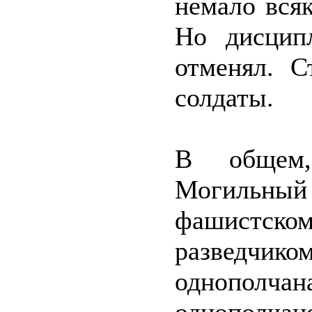
немало всяк
Но дисцип
отменял. С
солдаты.
В общем,
Могильны
фашистс
разведч
однополч