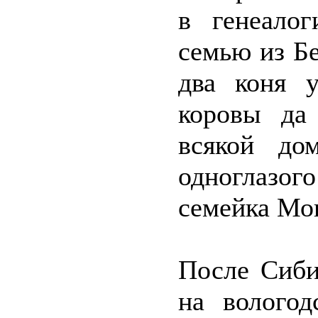
в генеалог
семью из Бе
два коня 
коровы да
всякой до
одноглазо
семейка Мо
После Сиби
на вологод