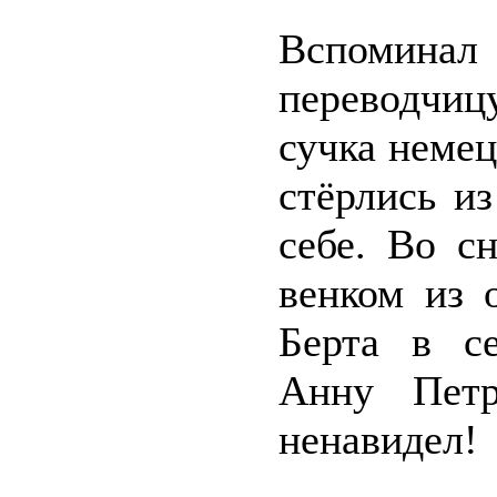
Вспоминал
переводчиц
сучка немец
стёрлись и
себе. Во с
венком из 
Берта в с
Анну Пет
ненавидел!