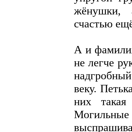
жёнушки, 
счастью ещ
А и фамили
не легче ру
надгробный
веку. Петьк
них такая
Могильны
выспрашива