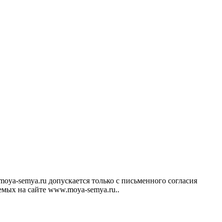
ya-semya.ru допускается только с письменного согласия
аемых на сайте www.moya-semya.ru..