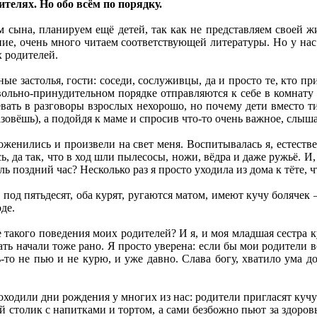
телях. Но обо всём по порядку.
м сына, планируем ещё детей, так как не представляем своей ж
ие, очень много читаем соответствующей литературы. Но у нас 
х родителей.
ые застолья, гости: соседи, сослуживцы, да и просто те, кто пр
вольно-принудительном порядке отправляются к себе в комнату п
ревать в разговоры взрослых нехорошо, но почему дети вместо 
зовёшь), а подойдя к маме и спросив что-то очень важное, слыша
женились и произвели на свет меня. Воспитывалась я, естествен
, да так, что в ход шли пылесосы, ножи, вёдра и даже ружьё. И,
ль поздний час? Несколько раз я просто уходила из дома к тёте, 
под пятьдесят, оба курят, ругаются матом, имеют кучу болячек –
де.
е такого поведения моих родителей? И я, и моя младшая сестра к
ать начали тоже рано. Я просто уверена: если бы мои родители в
-то не пью и не курю, и уже давно. Слава богу, хватило ума до
оходили дни рождения у многих из нас: родители пригласят кучу в
 столик с напитками и тортом, а сами безбожно пьют за здоровье