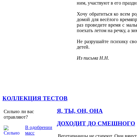
ним, участвуют в его праздн
Хочу обратиться ко всем р
домой для весёлого времяп
раз проведите время с мал
поехать летом на речку, а з
Не разрушайте психику сво
детей.
Из письма Н.Н.
КОЛЛЕКЦИЯ ТЕСТОВ
Я, ТЫ, ОН, ОНА
Сильно ли вас
отравляют?
ДОХОДИТ ДО СМЕШНОГО
В одобрении
масс
Вегетарианцы не стареют. Они вянут