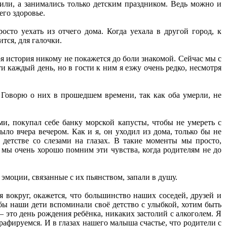
или, а занимались только детским праздником. Ведь можно и
его здоровье.
сто уехать из отчего дома. Когда уехала в другой город, к
ится, для галочки.
оя история никому не покажется до боли знакомой. Сейчас мы с
и каждый день, но в гости к ним я езжу очень редко, несмотря
Говорю о них в прошедшем времени, так как оба умерли, не
и, покупал себе банку морской капусты, чтобы не умереть с
ыло вчера вечером. Как и я, он уходил из дома, только бы не
детстве со слезами на глазах. В такие моменты мы просто,
, мы очень хорошо помним эти чувства, когда родителям не до
эмоции, связанные с их пьянством, запали в душу.
я вокруг, окажется, что большинство наших соседей, друзей и
обы наши дети вспоминали своё детство с улыбкой, хотим быть
 это день рождения ребёнка, никаких застолий с алкоголем. Я
рафируемся. И в глазах нашего малыша счастье, что родители с