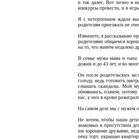
и так далее. Вот лично я 
конкурсы провести, и в игры
Я с нетерпением ждала вып
родителям приезжать не очен
Извините, я рассказываю пр
родителями общаемся хорошо
на то, что живём недалеко др
В семье мужа мама и папа 
дожив и до 43 лет, и во мно
Он после родительских зас
голоду, ведь готовить завт
слышать скандалы. Мой му
обнявшись, плачем, потому 
нас, у них в крови разыграл
На самом деле мы с мужем о
Не хотим, чтобы наши дети 
знакомых в присутствии дет
им хорошими друзьями, ведь
пеку торт, украшаю квартир