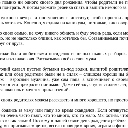
не помню ни одного своего дня рождения, чтобы родители не п
 поиграть. А потом уложить ребёнка спать и выпить немного за 
ускного вечера и поступления в институт, чтобы просто-напро
ь хотелось. Конечно, я ездила на каникулы, но только, как говор
о свою семью, не хочу никого обидеть и буду очень рада, если м
, но не настолько близки, как хотелось бы. Созваниваемся почт
уг от друга.
тоже были любителями посиделок и ночных пьяных разборок. 
гом из-за алкоголя. Рассказываю всё со слов мужа.
толий сдавал пустые бутылки из-под водки, выпитой родителям
рак или обед родители были не в силах – слишком хорошо им б
ж – взрослый мужчина, уже сам папа, а вспоминает о своём 
что я его прекрасно понимаю. Даже сейчас, спустя столько лет
ся алкоголь и хочется приключений.
 своих родителях можем рассказать и много хорошего, но просто 
боялись за маму или папу во время скандалов. Если оглянутьс
ей очень часто пьют, кто-то много, кто-то мало. Мы хотим, чт
 это так важно! Поэтому в нашей семье день рождения ребёнка –
у, мы приглашаем деток, весело проводим время, играем и фотог