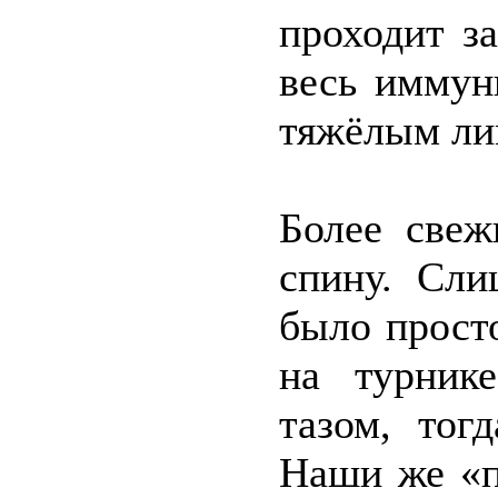
проходит з
весь иммуни
тяжёлым ли
Более свеж
спину. Сли
было прост
на турник
тазом, тог
Наши же «п