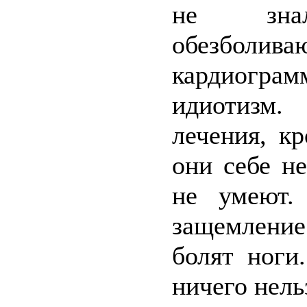
не знал
обезболив
кардиогра
идиотизм.
лечения, к
они себе н
не умеют.
защемлени
болят ноги
ничего нель