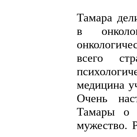
Тамара дел
в онкол
онкологич
всего стр
психологи
медицина уч
Очень нас
Тамары о 
мужество. 