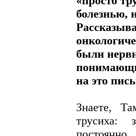
«просто тр
болезнью, 
Рассказыва
онкологиче
были нерв
понимающие
на это пись
Знаете, Т
трусиха: 
постоянно