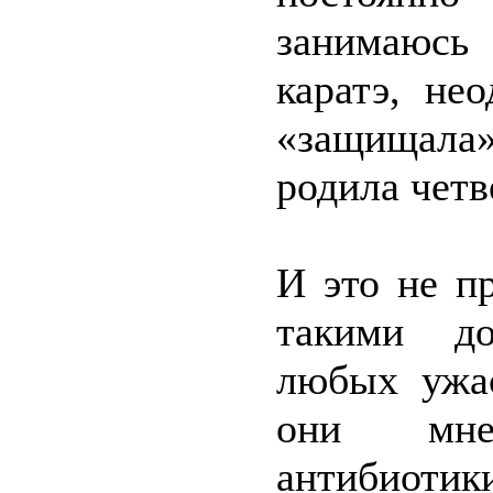
занимаюсь
каратэ, не
«защищала
родила четв
И это не п
такими до
любых ужас
они мне
антибиотик