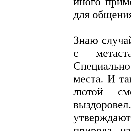
иного прим
для общения
Знаю случай
с метаст
Специальн
места. И та
лютой см
выздоро
утверждают
природа из