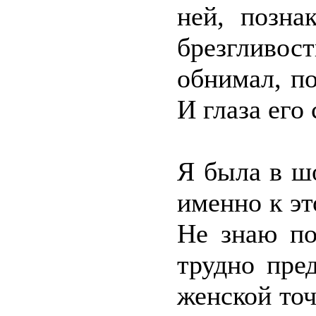
ней, позна
брезгливос
обнимал, по
И глаза его
Я была в ш
именно к э
Не знаю по
трудно пре
женской точ