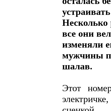
осталась бе
устраивать
Несколько 
все они ве
изменяли е
мужчины п
шалав.
Этот номе
электричк
сценкой.