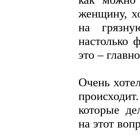
женщину, х
на грязну
настолько 
это – главн
Очень хотел
происходит
которые де
на этот воп