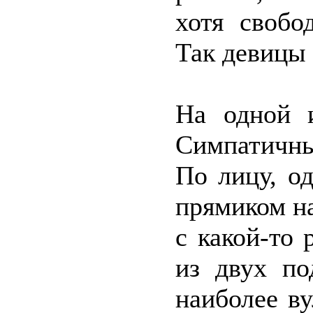
хотя свобо
Так девицы 
На одной 
Симпатичны
По лицу, о
прямиком н
с какой-то
из двух по
наиболее в