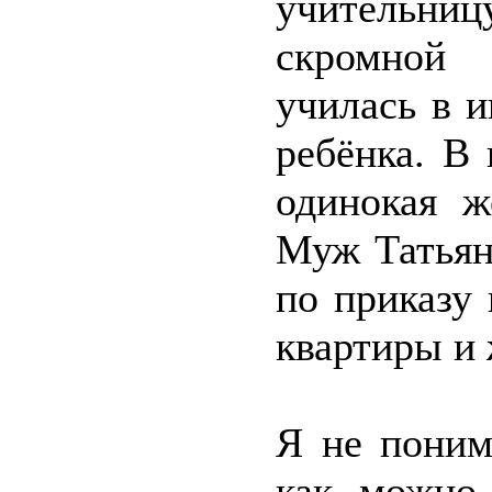
учительн
скромной
училась в 
ребёнка. В
одинокая ж
Муж Татьян
по приказу
квартиры и 
Я не поним
как можно