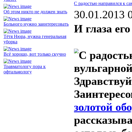
С радостью направился к с
30.01.2013 
Об этом никто не должен знать
Больного нужно заинтересовать
И глаза ег
Тётя Нюра, нужна генеральная
уборка
Всё хорошо, вот только скучно
Травматологу пора к
офтальмологу
Здравствуй
Заинтересо
золотой об
рассказыва