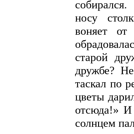
собирался.
носу столк
воняет от
обрадовалас
старой дру
дружбе? Не
таскал по р
цветы дари
отсюда!» И
солнцем па