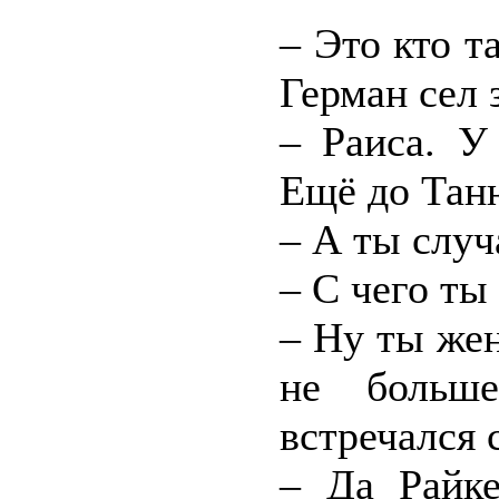
– Это кто т
Герман сел з
– Раиса. У
Ещё до Тан
– А ты случ
– С чего ты
– Ну ты жен
не больше
встречался 
– Да Райке