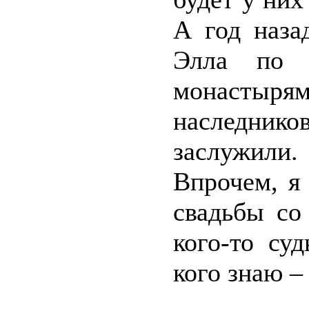
А год наза
Элла по 
монастыря
наследников
заслужили.
Впрочем, я
свадьбы со
кого-то су
кого знаю –