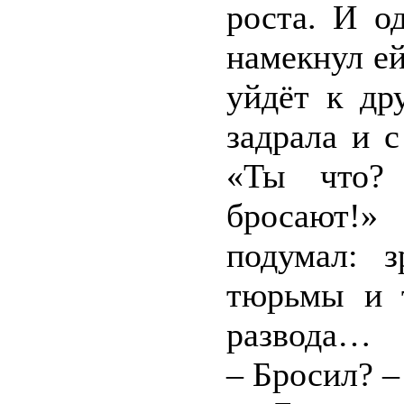
роста. И о
намекнул ей
уйдёт к др
задрала и 
«Ты что?
бросают!»
подумал: 
тюрьмы и т
развода…
– Бросил? –