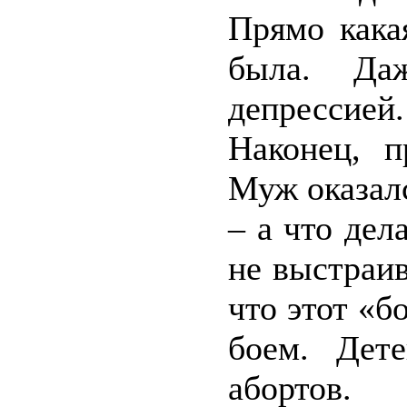
Прямо кака
была. Да
депрессией.
Наконец, 
Муж оказалс
– а что дел
не выстраив
что этот «
боем. Дет
абортов.