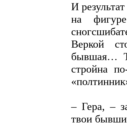
И результат
на фигур
сногсшибат
Веркой ст
бывшая… Т
стройна по
«полтинник
– Гера, – з
твои бывши