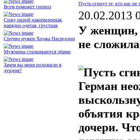
Пусть сгинут те, кто нас не 
Всем поможет гипноз
20.02.2013 
Сижу икрой накормленная,
нарядно одетая, грустная
У женщин, 
Срочно нужен Ходжа Насреддин
не сложила
Мужчины сталкиваются лбами
Зачем вы меня положили в
дурдом?
Герман нео
выскользну
объятия кр
дочери. Что