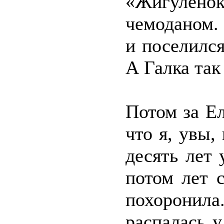
«Жигулён
чемоданом.
и поселилс
А Галка так
Потом за Ел
что я, увы,
десять лет 
потом лет 
похоронила
распалась у