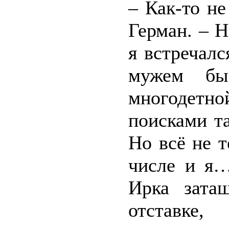
– Как-то н
Герман. – 
я встречалс
мужем быс
многодетн
поисками т
Но всё не 
числе и я…
Ирка зата
отставке,