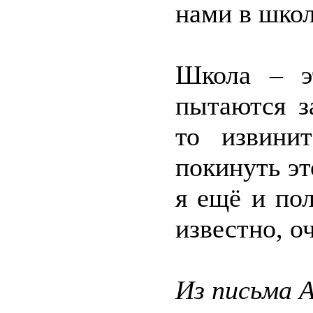
нами в школ
Школа – э
пытаются з
то извини
покинуть э
я ещё и по
известно, о
Из письма 