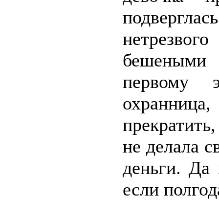
подвергл
нетрезво
бешеными 
первому э
охранница
прекратить,
не делала с
деньги. Да 
если полгод