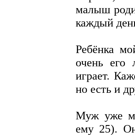
малыш родил
каждый день
Ребёнка мо
очень его 
играет. Ка
но есть и д
Муж уже мн
ему 25). О