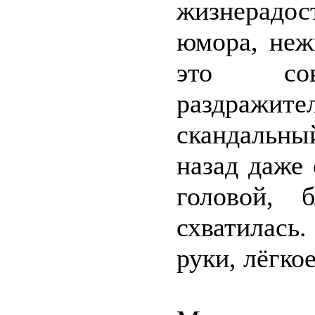
жизнерадо
юмора, неж
это сов
раздражит
скандальн
назад даже
головой, 
схватилась
руки, лёгко