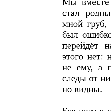
Мы вместе 
стал родны
мной груб,
был ошибко
перейдёт н
этого нет: 
не ему, а 
следы от ни
но видны.
Без него я 