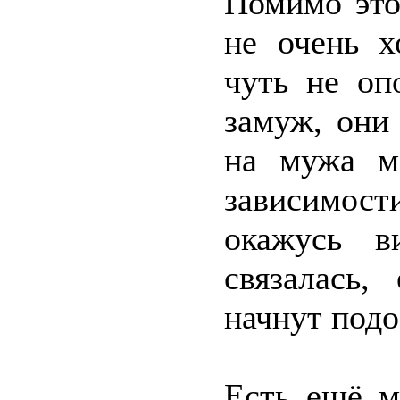
Помимо это
не очень х
чуть не оп
замуж, они
на мужа мо
зависимости
окажусь в
связалась
начнут подо
Есть ещё м