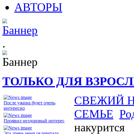
АВТОРЫ
.
ТОЛЬКО ДЛЯ ВЗРОС
СВЕЖИЙ 
После ужина будет очень
интересно
СЕМЬЕ
Ро
Проявил нездоровый интерес
накурится
Эта дрянь меня оклеветала