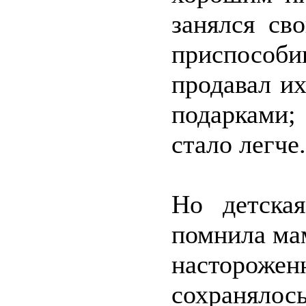
занялся св
приспосо
продавал и
подарками
стало легче.
Но детска
помнила ма
насторож
сохранялос