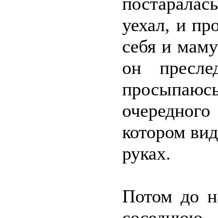
постаралас
уехал, и пр
себя и маму
он пресле
просыпаю
очередног
котором вид
руках.
Потом до н
соседнюю о