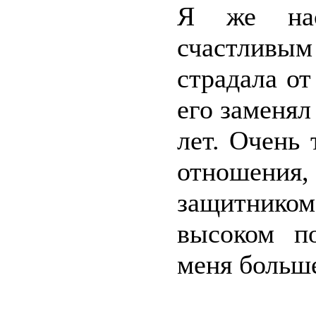
Я же насл
счастливы
страдала от
его заменял
лет. Очень
отношени
защитником
высоком п
меня больше