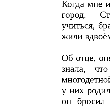
Когда мне 
город. Ст
учиться, б
жили вдвоё
Об отце, оп
знала, чт
многодетно
у них родил
он бросил