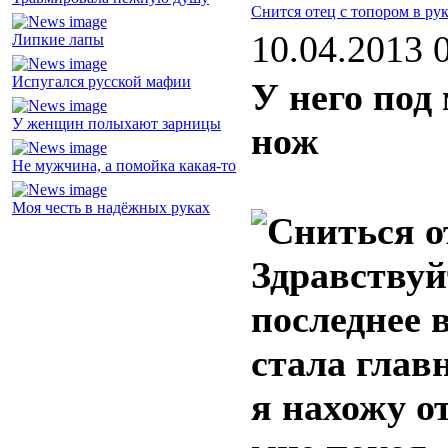
Снится отец с топором в ру
10.04.2013 
Липкие лапы
Испугался русской мафии
У него под
У женщин полыхают зарницы
нож
Не мужчина, а помойка какая-то
Моя честь в надёжных руках
Здравствуй
последнее 
стала глав
я нахожу о