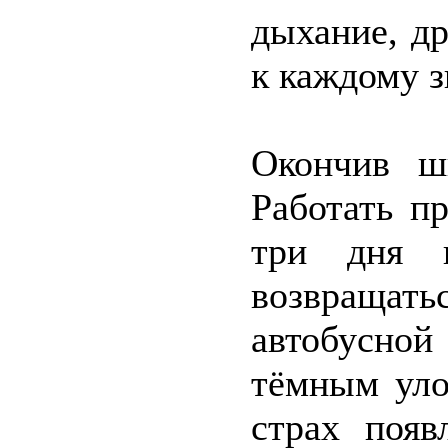
дыхание, д
к каждому 
Окончив шк
Работать п
три дня 
возвращат
автобусной
тёмным уло
страх появ