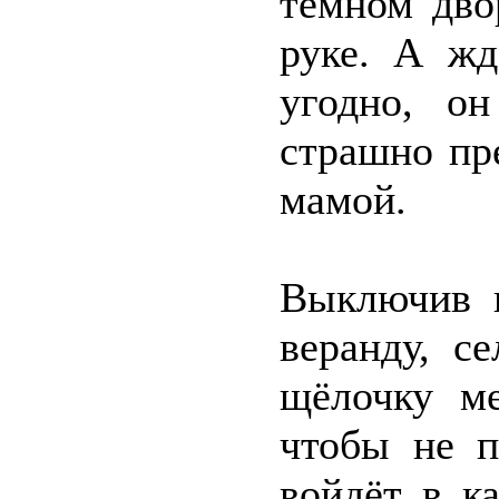
тёмном дво
руке. А жд
угодно, о
страшно пре
мамой.
Выключив в
веранду, с
щёлочку м
чтобы не п
войдёт в ка