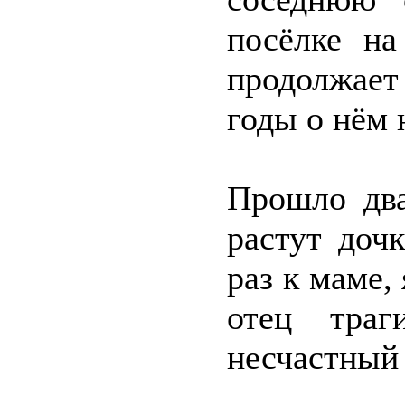
посёлке на
продолжает
годы о нём 
Прошло два
растут доч
раз к маме,
отец траг
несчастный 