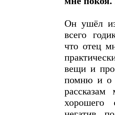
мне покоя. 
Он ушёл из
всего годи
что отец м
практическ
вещи и про
помню и о 
рассказам
хорошего 
негатив, п