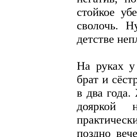
стойкое уб
сволочь. Н
детстве неп
На руках у
брат и сёст
в два года.
дояркой 
практичес
поздно веч