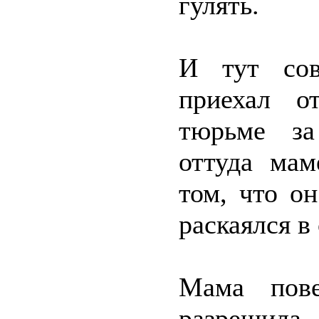
гулять.
И тут сов
приехал о
тюрьме за
оттуда ма
том, что он
раскаялся в 
Мама пове
разрешила 