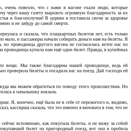
, очень повезло, что с нами в вагоне ехали люди, которые
очу через вашу газету выразить огромную благодарность за их
стья и благополучия! В церкви я поставила свечи за здоровье
омню и не забуду до самой смерти.
нулась и сказала, что плацкартных билетов нет, есть только
ыло мало, и пассажиры начали собирать деньги нам на билеты. Я
, но проводница другого вагона не согласилась везти нас по
аша проводница купила нам ещё один билет. Правда, в купейных
сти вещи. Мы также благодарны нашей проводнице, ведь ей
льно проверила билеты и посадила нас на поезд. Дай господи ей
, куда мы можем обратиться по поводу этого происшествия. Но
тилась к начальнику вокзала.
ирше. Я, конечно, ещё была не в себе от пережитого и, видимо,
аз, кассирша сказала, что это именно я виновата в том, что не
 сейчас вспоминаю, как покупала билеты, и не вижу за собой
 покупавший билет на пригородный поезд, вот она и пробила