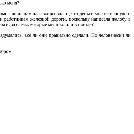
ько меня?
помогавшие нам пассажиры знают, что деньги мне не вернули и
ти работникам железной дороги, поскольку написала жалобу в
ьги, за слёзы, которые мы пролили в поезде?
задумались, всё ли они правильно сделали. По-человечески ли
обром.