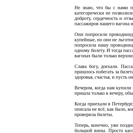
Не знаю, что бы с нами п
категорически не позволили
доброту, сердечность и отз
пассажиров нашего вагона и 
Они попросили проводницу к
купейные, но они не льготны
попросила нашу проводницу
одному билету. И тогда пас
вагонах были только верхние
Слава богу, доехали. Пас
пришлось побегать за билета
здоровья, счастья, и пусть о
Вечером, когда нам купили 
пришла только к вечеру, объ
Когда приехали в Петербург,
описала не всё, как было, к
проверила билеты.
Теперь, конечно, уже позд
большой вины. Просто касс