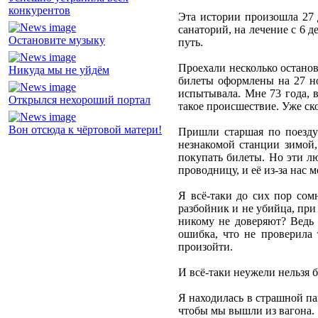
конкурентов
Эта истории произошла 27 д
санаторий, на лечение с 6 д
Остановите музыку
путь.
Проехали несколько останов
Никуда мы не уйдём
билеты оформлены на 27 ноя
испытывала. Мне 73 года, в
Открылся нехороший портал
такое происшествие. Уже ск
Вон отсюда к чёртовой матери!
Пришли старшая по поезду 
незнакомой станции зимой,
покупать билеты. Но эти лю
проводницу, и её из-за нас 
Я всё-таки до сих пор сом
разбойник и не убийца, при
никому не доверяют? Ведь 
ошибка, что не проверила 
произойти.
И всё-таки неужели нельзя 
Я находилась в страшной па
чтобы мы вышли из вагона.