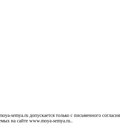
ya-semya.ru допускается только с письменного согласия
аемых на сайте www.moya-semya.ru..