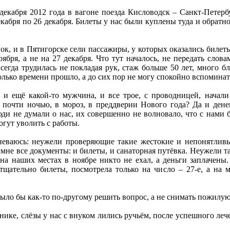
екабря 2012 года в вагоне поезда Кисловодск – Санкт-Петербу
екабря по 26 декабря. Билеты у нас были куплены туда и обратн
ок, и в Пятигорске сели пассажиры, у которых оказались билет
бря, а не на 27 декабря. Что тут началось, не передать слов
сегда трудилась не покладая рук, стаж больше 50 лет, много б
олько времени прошло, а до сих пор не могу спокойно вспоминат
и ещё какой-то мужчина, и все трое, с проводницей, начали
 почти ночью, в мороз, в преддверии Нового года? Да и денег
ди не думали о нас, их совершенно не волновало, что с нами б
могут уволить с работы.
неваюсь: неужели проверяющие такие жестокие и непонятливы
 мне все документы: и билеты, и санаторная путёвка. Неужели та
на наших местах в ноябре никто не ехал, а деньги заплачены
тщательно билеты, посмотрела только на число – 27-е, а на м
было бы как-то по-другому решить вопрос, а не снимать пожилу
нике, слёзы у нас с внуком лились ручьём, после успешного леч