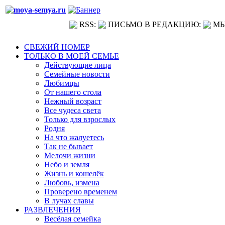
RSS:
ПИСЬМО В РЕДАКЦИЮ:
МЫ
СВЕЖИЙ НОМЕР
ТОЛЬКО В МОЕЙ СЕМЬЕ
Действующие лица
Семейные новости
Любимцы
От нашего стола
Нежный возраст
Все чудеса света
Только для взрослых
Родня
На что жалуетесь
Так не бывает
Мелочи жизни
Небо и земля
Жизнь и кошелёк
Любовь, измена
Проверено временем
В лучах славы
РАЗВЛЕЧЕНИЯ
Весёлая семейка