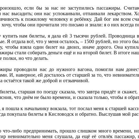
роизошло, если бы за нас не заступились пассажиры. Считаю
 нас высадить; они нас успокаивали, отпаивали лекарством. Х
ывчивость к пожилому человеку и ребёнку. Дай бог им всем сча
хочу, чтобы они прочитали это письмо и знали: я о них всегда п
упить нам билеты, я дала ей 3 тысячи рублей. Проводница вер
е. Я отдала всё, что у меня осталось, – 1500 рублей, но этого б
, чтобы взяла один билет на двоих, иначе дорого. Она купила
сажиры стали собирать деньги ещё и на второй билет. В итоге н
 полки, но что делать.
сажиры проводили нас до нужного вагона, помогли нам доне
ми. И, наверное, ей досталось от старшей за то, что невнимате
на остаётся такой же доброй и отзывчивой.
билеты, старшая по поезду сказала, что завтра придёт и скажет
яснив, что днём не было времени, и сказала только, чтобы я обра
 я пошла к начальнику вокзала, тот послал меня к старшей касс
огда покупала билеты в Кисловодск и обратно. Выслушав мой расск
но что-либо предпринимать, прошло слишком много времени, но
ир невнимательно меня слушала, да ещё её отвлёк пассажир,