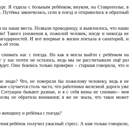
рг. Я ездила с больным ребёнком, внуком, на Ставрополье, в
о. Путёвка закончилась, сели в поезд и отправились в обратный
ы на наши места. Позвали проводницу, и выяснилось, что наши
ами! Такого унижения я, пожилой человек, нигде и никогда не
лагодарностей. И вот впервые в жизни поехала в санаторий, и
ь об этом.
 снимать нас с поезда. Но как я могла выйти с ребёнком на
 у нас почти не осталось, ведь мы не рассчитывали ещё раз
удет. Они боялись только проверки – старшая говорила, что и
е люди? Что, не поверили бы пожилому человеку, ведь я не
кое случается столь часто, что работники железной дороги уже
. Ситуации бывают разные, и я с себя вины не снимаю:– моя
есяц не обратила внимания; я же не знала, что такое может
ю женщину и ребёнка с поезда?
ения ребёнок получил ужасный стресс. А нам только говорили,