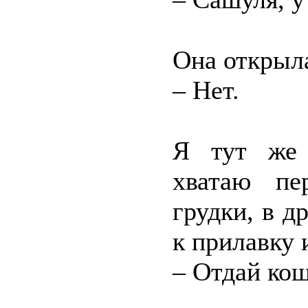
Она открыла
– Нет.
Я тут же 
хватаю пе
грудки, в д
к прилавку 
– Отдай кош