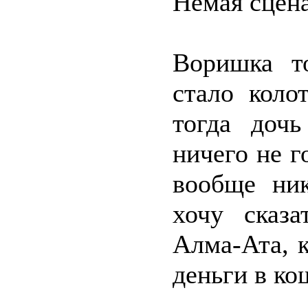
Немая сцена
Воришка т
стало коло
тогда доч
ничего не г
вообще ник
хочу сказ
Алма-Ата, 
деньги в ко