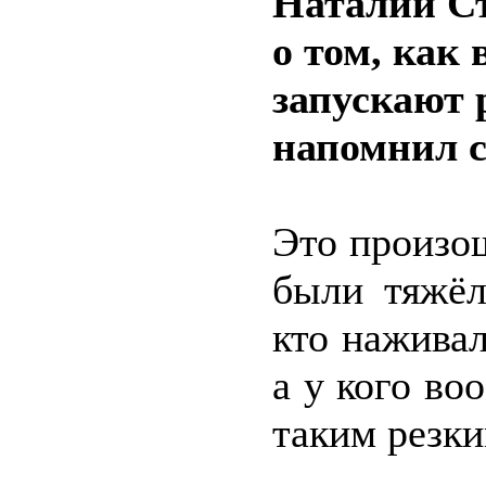
Наталии С
о том, как 
запускают 
напомнил с
Это произош
были тяжёл
кто наживал
а у кого во
таким резки