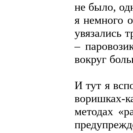
не было, од
я немного о
увязались т
– паровозик
вокруг боль
И тут я всп
воришках-к
методах «р
предупре