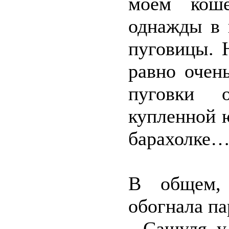
моём коше
однажды в 
пуговицы. 
равно очен
пуговки 
купленной 
барахолке
В общем, 
обогнала па
– Сашуля, у