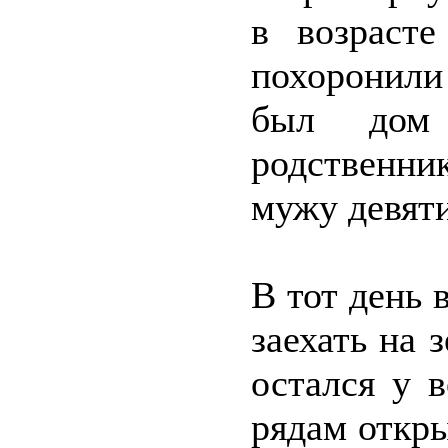
в возраст
похоронили
был дом
родственни
мужу девят
В тот день 
заехать на 
остался у 
рядам откр