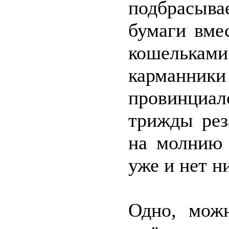
подбрасыв
бумаги вме
кошелькам
карманн
провинциал
трижды рез
на молнию 
уже и нет н
Одно, можн