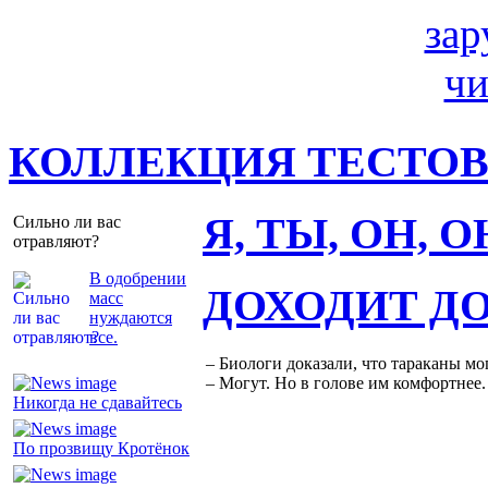
КОЛЛЕКЦИЯ ТЕСТО
Я, ТЫ, ОН, 
Сильно ли вас
отравляют?
В одобрении
ДОХОДИТ Д
масс
нуждаются
все.
– Биологи доказали, что тараканы мо
– Могут. Но в голове им комфортнее.
Никогда не сдавайтесь
По прозвищу Кротёнок