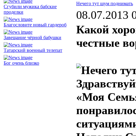
Нечего тут шум поднимать
Сгубили мужика бабские
08.07.2013 
проделки
Благословите новый гардероб
Какой хоро
Завещание чёрной бабушки
честные в
Татарский военный телепат
Бог очень близко
Здравствуй
«Моя Семья
понравило
ситуациями