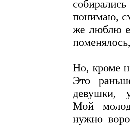
собиралис
понимаю, см
же люблю ег
поменялось,
Но, кроме н
Это раньш
девушки, 
Мой молод
нужно воро