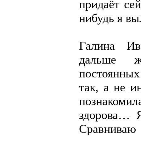
придаёт сей
нибудь я вы
Галина Ив
дальше ж
постоянны
так, а не и
познакоми
здорова… Я
Сравниваю