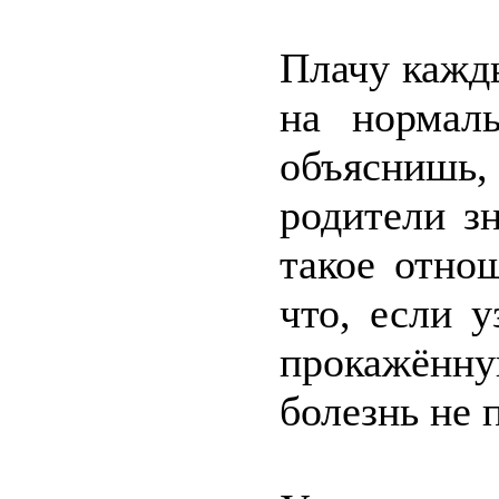
Плачу кажды
на нормал
объяснишь, 
родители з
такое отно
что, если у
прокажённ
болезнь не 