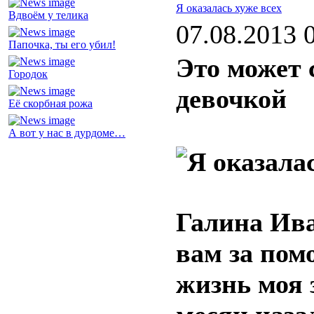
Я оказалась хуже всех
Вдвоём у телика
07.08.2013 
Папочка, ты его убил!
Это может 
Городок
девочкой
Её скорбная рожа
А вот у нас в дурдоме…
Галина Ива
вам за пом
жизнь моя 