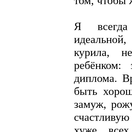
том, чтобы 
Я всегда
идеальной,
курила, н
ребёнком: 
диплома. В
быть хорош
замуж, рож
счастливую
хуже всех