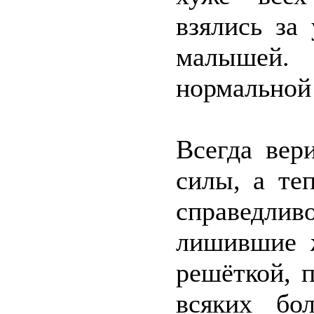
взялись за
малышей.
нормальной
Всегда вер
силы, а те
справедли
лишившие ж
решёткой, 
всяких бо