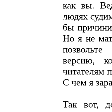
как вы. Ве
людях судим
бы причини
Но я не мат
позвольте
версию, к
читателям 
С чем я зар
Так вот, 