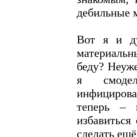
дебильные 
Вот я и д
материальн
беду? Неуж
я смодел
инфициров
теперь – 
избавиться
сделать ещё