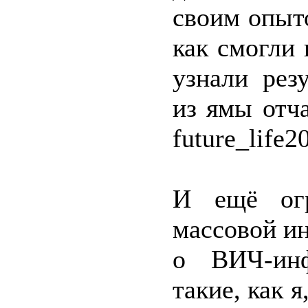
своим опыто
как смогли
узнали рез
из ямы отч
future_life
И ещё огр
массовой и
о ВИЧ-инф
такие, как 