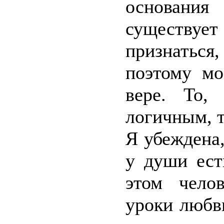
основания 
существу
признатьс
поэтому мо
вере. То,
логичным, т
Я убеждена,
у души ест
этом чело
уроки любви