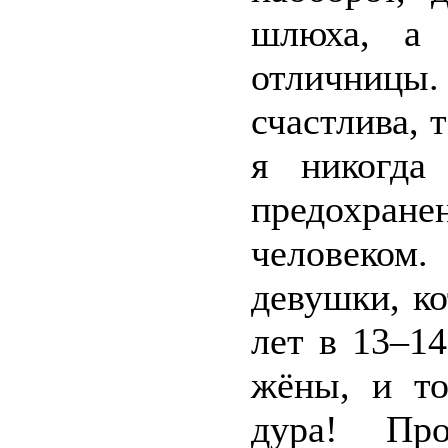
шлюха, а 
отличницы.
счастлива, 
я никогда
предохране
человеко
девушки, к
лет в 13–1
жёны, и то
дура! Пр